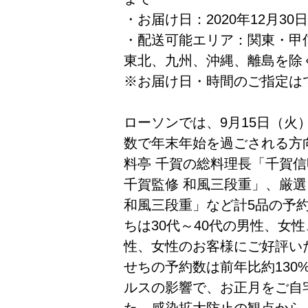
・お届け日：2020年12月30
・配送可能エリア：関東・甲
東北、九州、沖縄、離島を除
※お届け日・時間のご指定は
ローソンでは、9月15日（火
数で年末年始を過ごされる方
料亭 千賀の総料理長「千賀
千賀監修 和風三段重」、厳
和風三段重」など計5品の予
ちは30代～40代の男性、女
性、女性のお客様にご好評いた
せちの予約数は前年比約130
ルスの影響で、お正月をご自