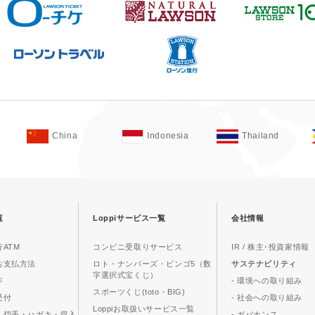
China
Indonesia
Thailand
覧
Loppiサービス一覧
会社情報
ATM
コンビニ受取りサービス
IR / 株主･投資家情報
お支払方法
ロト・ナンバーズ・ビンゴ5（数
サステナビリティ
字選択式宝くじ）
ジ
- 環境への取り組み
スポーツくじ(toto・BIG)
受付
- 社会への取り組み
Loppiお取扱いサービス一覧
、切手・ハガキ・収入
- ガバナンス