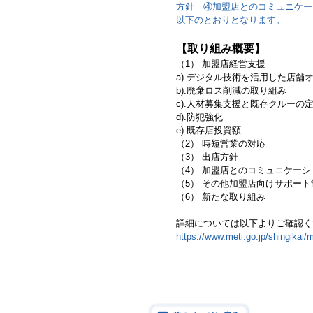
方針 ④加盟店とのコミュニケー
以下のとおりとなります。
【取り組み概要】
（1） 加盟店経営支援
a).デジタル技術を活用した店
b).廃棄ロス削減の取り組み
c).人材募集支援と既存クルー
d).防犯強化
e).既存店投資額
（2） 時短営業の対応
（3） 出店方針
（4） 加盟店とのコミュニケーシ
（5） その他加盟店向けサポート
（6） 新たな取り組み
詳細については以下よりご確認く
https://www.meti.go.jp/shingikai