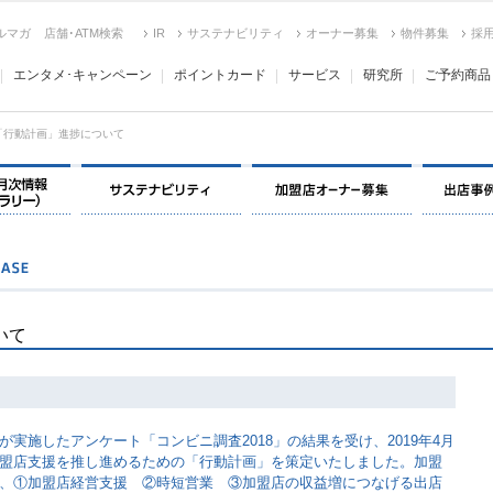
ルマガ
店舗･ATM検索
IR
サステナビリティ
オーナー募集
物件募集
採
エンタメ･キャンペーン
ポイントカード
サービス
研究所
ご予約商品
度「行動計画」進捗について
決算情報・月次情報・ IR ライブラリー
サステナビリティ
加盟店オー
いて
実施したアンケート「コンビニ調査2018」の結果を受け、2019年4月
盟店支援を推し進めるための「行動計画」を策定いたしました。加盟
、①加盟店経営支援 ②時短営業 ③加盟店の収益増につなげる出店