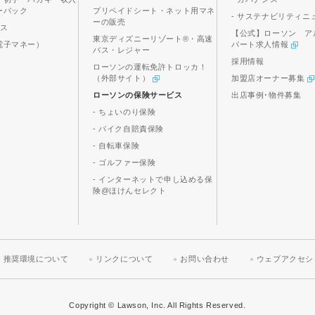
ーパック
プリペイドシート・ネット用マネ
- サステナビリティニ
ーの販売
ビス
【公式】ローソン ア
東京ディズニーリゾート®・高速
電子マネー）
パート求人情報
バス・レジャー
採用情報
ローソンの運転免許トロッカ！
（外部サイト）
加盟店オーナー募集
ローソンの保険サービス
出店事例･物件募集
- ちょいのり保険
- バイク自賠責保険
- 自転車保険
- ゴルファー保険
- インターネットで申し込める保
険@ほけんセレクト
推奨環境について
リンクについて
お問い合わせ
ウェブアクセシ
Copyright © Lawson, Inc. All Rights Reserved.