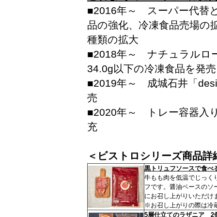
■2016年～ スーパー代
品の強化、冷凍食品売場の
種類の拡大
■2018年～ ナチュラル
34.0g以下の冷凍食品を発売
■2019年～ 成城石井「d
売
■2020年～ トレー容器
充
＜ビストロシリーズ商品詳
黒トリュフソースで食べる
牛もも肉を低温でじっく
フです。醤油ベースのソ
にお召し上がりいただけ
※お召し上がりの際は冷
5層仕立てのラザニア 2