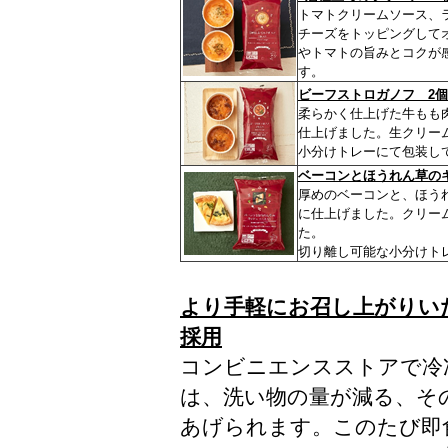
トマトクリームソース、
チーズをトッピングして
やトマトの旨みとコクが
す。
ビーフストロガノフ 2個
柔らかく仕上げた牛もも
仕上げました。生クリー
小分けトレーにて包装し
ベーコンとほうれん草のキ
厚めのベーコンと、ほう
に仕上げました。クリー
た。
切り離し可能な小分けト
より手軽にお召し上がりい
採用
コンビニエンスストアで冷
は、洗い物の量が減る、そ
あげられます。このたび即