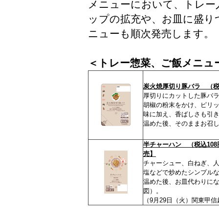
メニューにおいて、トレー
ップの拡充や、お皿に盛り
ニューも順次発売します。
＜トレー惣菜、ご飯メニュ
炭火焼厚切り豚バラ （税込
厚切りにカットした豚バ
胡椒の粉末をかけ、ピリ
味に加え、香ばしさも引
温めた後、そのままお召
半チャーハン （税込108
売】
チャーシュー、白ねぎ、
塩などで炒めたシンプル
温めた後、お皿代わりに
図）。
（9月29日（火）関東甲