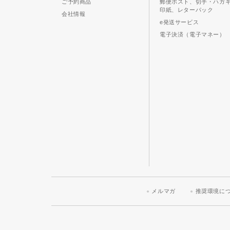
ご予約商品
郵便ポスト、切手・ハガ
印紙、レターパック
会社情報
e発送サービス
電子決済（電子マネー）
メルマガ
推奨環境に