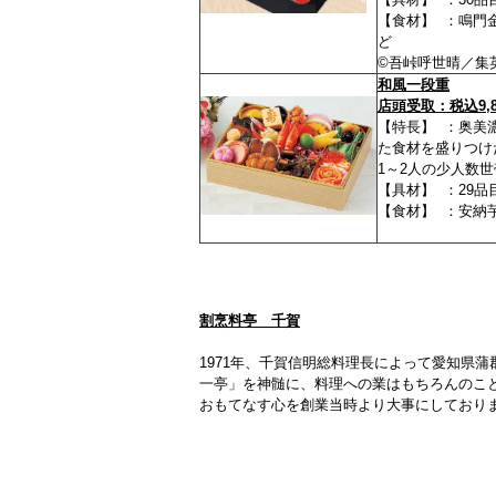
【食材】 ：鳴門
ど
©吾峠呼世晴／集英
和風一段重
店頭受取：税込9,8
【特長】 ：奥美
た食材を盛りつけ
1～2人の少人数
【具材】 ：29品
【食材】 ：安納
割烹料亭 千賀
1971年、千賀信明総料理長によって愛知県
一亭」を神髄に、料理への業はもちろんのこ
おもてなす心を創業当時より大事にしており