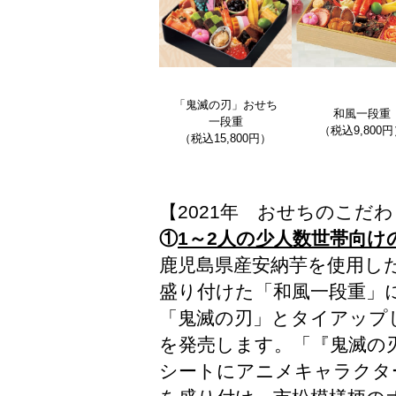
「鬼滅の刃」おせち
和風一段重
一段重
（税込9,800
（税込15,800円）
【2021年 おせちのこだ
①
1～2人の少人数世帯向
鹿児島県産安納芋を使用し
盛り付けた「和風一段重」
「鬼滅の刃」とタイアップ
を発売します。「『鬼滅の
シートにアニメキャラクタ