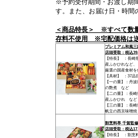
※予約受付期間・お渡し期
す。また、お届け日・時間
＜商品特長＞ ※すべて数
存料不使用 ※宅配価格は
プレミアム和風三
店頭受取：税込39,
【特長】 ：長崎
産ふかひれなど、
厳選の国産食材を
【具材】 ：37品
【一の重】：丹波
の艶煮 など
【二の重】：長崎
産ふかひれ など
【三の重】：長崎
帆立の西京味噌焼
割烹料亭 千賀監修
店頭受取：税込17,
【特長】 ：割烹