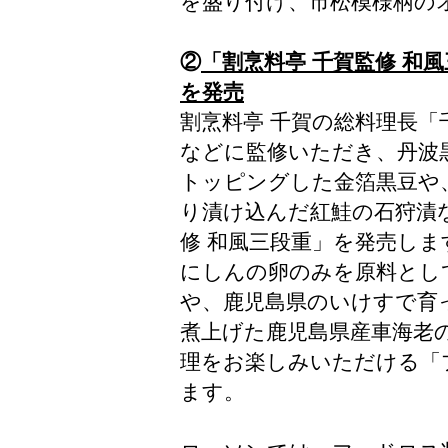
を盛り付け、市松模様柄の
②
「割烹料亭 千賀監修 和
を発売
割烹料亭 千賀の総料理長
などに監修いただき、丹波
トッピングした金箔黒豆や
り漬け込んだ紅鮭の石狩漬
修 和風三段重」を発売し
にしんの卵のみを原料とし
や、鹿児島県のいけすで育
煮上げた鹿児島県産車海老
理をお楽しみいただける「
ます。