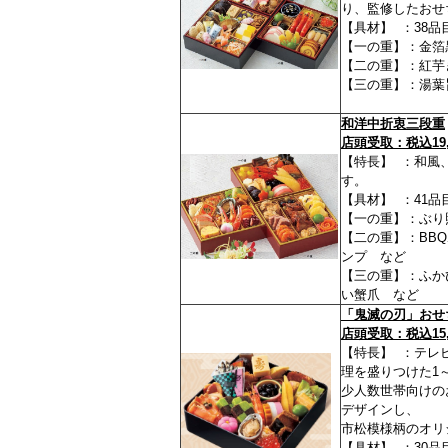
り、監修したおせ
【具材】 ：38品
【一の重】：金箔
【二の重】：紅芋
【三の重】：湯葉
和洋中折衷三段重
店頭受取：税込19,3
【特長】 ：和風
す。
【具材】 ：41品
【一の重】：ぶり
【二の重】：BB
ンプ など
【三の重】：ふか
い蟹爪 など
「鬼滅の刃」おせ
店頭受取：税込15,
【特長】 ：テレ
理を盛りつけた1
少人数世帯向けの
デザインし、
市松模様柄のオリ
【具材】 ：30品