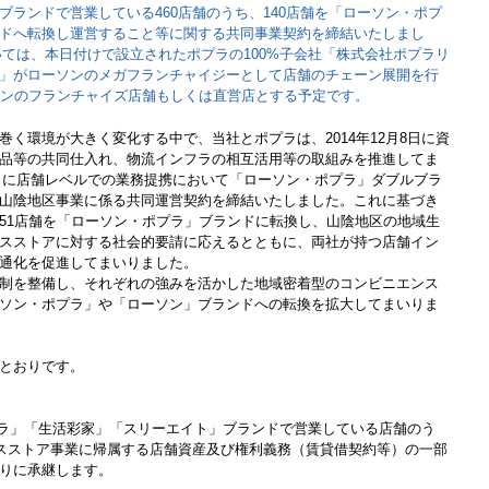
ブランドで営業している460店舗のうち、140店舗を「ローソン・ポプ
ドへ転換し運営すること等に関する共同事業契約を締結いたしまし
ついては、本日付けで設立されたポプラの100%子会社「株式会社ポプラリ
」がローソンのメガフランチャイジーとして店舗のチェーン展開を行
ソンのフランチャイズ店舗もしくは直営店とする予定です。
く環境が大きく変化する中で、当社とポプラは、2014年12月8日に資
品等の共同仕入れ、物流インフラの相互活用等の取組みを推進してま
月4日に店舗レベルでの業務提携において「ローソン・ポプラ」ダブルブラ
山陰地区事業に係る共同運営契約を締結いたしました。これに基づき
51店舗を「ローソン・ポプラ」ブランドに転換し、山陰地区の地域生
スストアに対する社会的要請に応えるとともに、両社が持つ店舗イン
通化を促進してまいりました。
制を整備し、それぞれの強みを活かした地域密着型のコンビニエンス
ソン・ポプラ」や「ローソン」ブランドへの転換を拡大してまいりま
とおりです。
ポプラ」「生活彩家」「スリーエイト」ブランドで営業している店舗のう
ンスストア事業に帰属する店舗資産及び権利義務（賃貸借契約等）の一部
りに承継します。