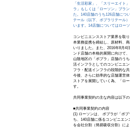
「生活彩家」、「スリーエイト」
ラ」もしくは「ローソン」ブラン
た。140店舗のうち126店舗に
テール（以下、ポプラリテール）
います。14店舗についてはロー
コンビニエンスストア業界を取り巻
本業務提携を締結し、原材料、商
いりました。また、2016年8
ンド店舗の本格的展開に向けて、
山陰地区の「ポプラ」店舗のうち
活インフラとしてのコンビニエン
フラ・配送インフラの段階的な共
今後、さらに効率的な店舗運営体
ストアを展開していく為、「ロー
す。
共同事業契約の主な内容は以下の
■共同事業契約の内容
(1) ローソンは、 ポプラが「
ち、140店舗に係るコンビニエ
を会社分割（簡易吸収分割）によ