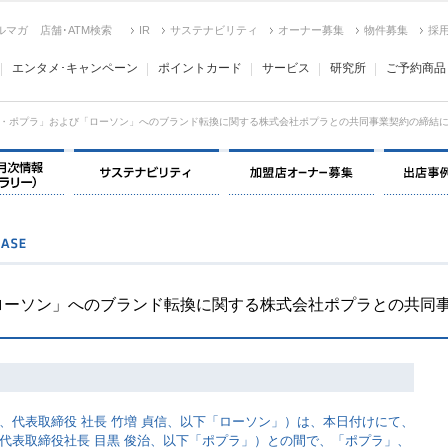
ルマガ
店舗･ATM検索
IR
サステナビリティ
オーナー募集
物件募集
採
エンタメ･キャンペーン
ポイントカード
サービス
研究所
ご予約商品
・ポプラ」および「ローソン」へのブランド転換に関する株式会社ポプラとの共同事業契約の締結
決算情報・月次情報・ IR ライブラリー
サステナビリティ
加盟店オー
ローソン」へのブランド転換に関する株式会社ポプラとの共同
、代表取締役 社長 竹増 貞信、以下「ローソン」）は、本日付けにて、
代表取締役社長 目黒 俊治、以下「ポプラ」）との間で、「ポプラ」、