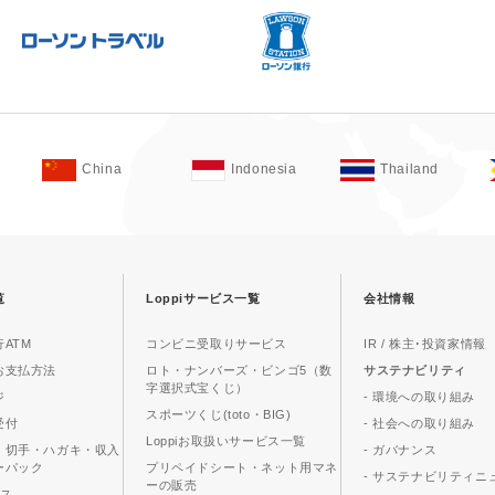
China
Indonesia
Thailand
覧
Loppiサービス一覧
会社情報
ATM
コンビニ受取りサービス
IR / 株主･投資家情報
お支払方法
ロト・ナンバーズ・ビンゴ5（数
サステナビリティ
字選択式宝くじ）
ジ
- 環境への取り組み
スポーツくじ(toto・BIG)
受付
- 社会への取り組み
Loppiお取扱いサービス一覧
、切手・ハガキ・収入
- ガバナンス
ーパック
プリペイドシート・ネット用マネ
- サステナビリティニ
ーの販売
ビス