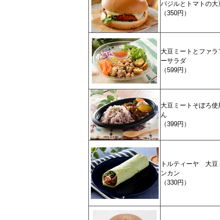
バジルとトマトの大
（350円）
大豆ミートとファラ
ーサラダ
（599円）
大豆ミートそぼろ使
ん
（399円）
トルティーヤ 大豆
ンカン
（330円）