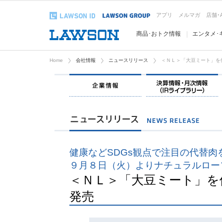
アプリ
メルマガ
店舗･
商品･おトク情報
エンタメ･
Home
会社情報
ニュースリリース
＜ＮＬ＞「大豆ミート」を
企業情報
健康などSDGs観点で注目の代替
９月８日（火）よりナチュラルロー
＜ＮＬ＞「大豆ミート」を
発売