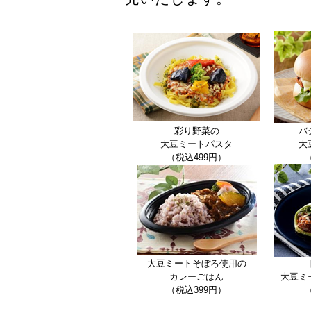
彩り野菜の
バ
大豆ミートパスタ
大
（税込499円）
大豆ミートそぼろ使用の
カレーごはん
大豆ミ
（税込399円）