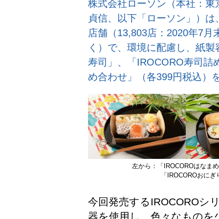
株式会社ローソン（本社：東
貞信、以下「ローソン」）は
店舗（13,803店：2020年
く）で、環境に配慮し、紙製容
寿司」、「IROCORO寿司詰
め合わせ」（各399円税込）
左から：「IROCOROはなま
「IROCOROおに
今回発売するIROCORO
器を使用し、色々なものを