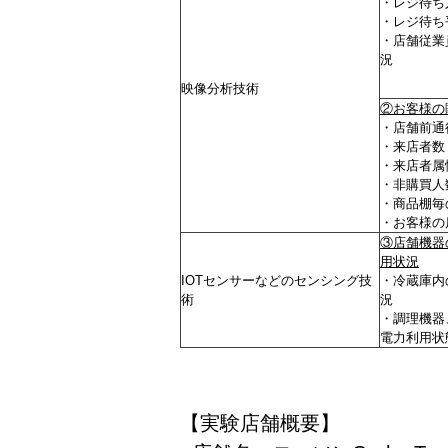
・レジ待ち
・レジ待ち
・店舗従業
況
映像分析技術
②お客様の
・店舗前通
・来店者数
・来店者属
・非購買人
・商品棚毎
・お客様の
③店舗機器
用状況
IOTセンサーなどのセンシング技
・冷蔵庫内
術
況
・調理機器
電力利用状
【実験店舗概要】