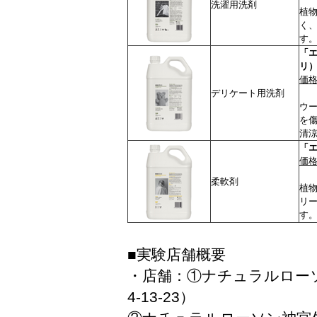
洗濯用洗剤
植
く
す
「
リ
価格
デリケート用洗剤
ウ
を
清
「
価格
柔軟剤
植
リ
す
■実験店舗概要
・店舗：①ナチュラルロー
4-13-23）