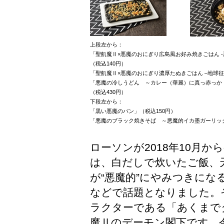
上段左から：
「聖飢魔Ⅱ×悪魔のおにぎり広島風お好み焼きごはん -
（税込140円）
「聖飢魔Ⅱ×悪魔のおにぎり濃厚たぬきごはん –地球征
「悪魔の冷しうどん ～カレー（華麗）に真っ赤っか
（税込430円）
下段左から：
「黒い悪魔のパン」（税込150円）
「悪魔のブラック焼きそば ～悪魔的イカ墨ガーリック
ローソンが2018年10月
は、白だしで炊いたご飯、
が“悪魔的”にやみつきにな
などで話題となりました。
ラクターである「あくまで
魔Ⅱのデーモン閣下です。