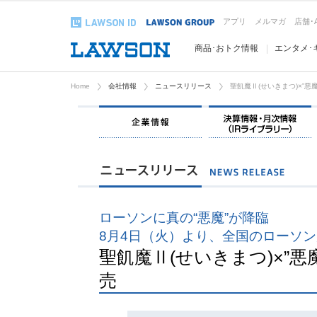
アプリ
メルマガ
店舗･
商品･おトク情報
エンタメ･
Home
会社情報
ニュースリリース
聖飢魔Ⅱ(せいきまつ)×”
企業情報
ローソンに真の“悪魔”が降臨
8月4日（火）より、全国のローソ
聖飢魔Ⅱ(せいきまつ)×”
売