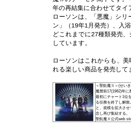
年の再結集に合わせてタイ
ローソンは、「悪魔」シリ
ン」（19年1月発売）、入浴
どこれまでに27種類発売、シ
しています。
ローソンはこれからも、美
れる楽しい商品を発売して
＜聖飢魔Ⅱ＞(せいき
魔暦前17(1982
最初にチャート1位を
る任務を終了し解散。
と、規模を拡大させ
念し再び集結する。
聖飢魔Ⅱ公式web sit