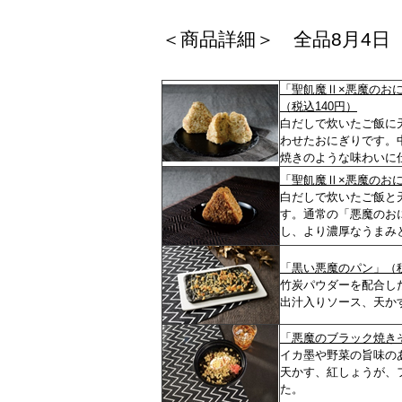
＜商品詳細＞ 全品8月4日
「聖飢魔Ⅱ×悪魔のおに
（税込140円）
白だしで炊いたご飯に
わせたおにぎりです。
焼きのような味わいに
「聖飢魔Ⅱ×悪魔のおに
白だしで炊いたご飯と
す。通常の「悪魔のお
し、より濃厚なうまみ
「黒い悪魔のパン」（税
竹炭パウダーを配合し
出汁入りソース、天か
「悪魔のブラック焼き
イカ墨や野菜の旨味の
天かす、紅しょうが、
た。