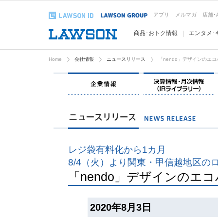
アプリ
メルマガ
店舗･
商品･おトク情報
エンタメ･
Home
会社情報
ニュースリリース
「nendo」デザインのエ
企業情報
レジ袋有料化から1カ月
8/4（火）より関東・甲信越地区の
「nendo」デザインのエ
2020年8月3日