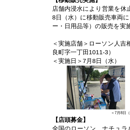
店舗内浸水により営業を休
8日（水）に移動販売車両
ー・日用品等）の販売を実
＜実施店舗＞ローソン人吉
良町字一丁田1011-3）
＜実施日＞7月8日（水）
＜7月8日
【店頭募金】
全国のローソン、ナチュラ