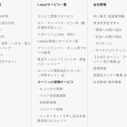
覧
Loppiサービス一覧
会社情報
ATM
コンビニ受取りサービス
IR / 株主･投資家情報
お支払方法
ロト・ナンバーズ・ビンゴ5（数
サステナビリティ
字選択式宝くじ）
ジ
- 環境への取り組み
スポーツくじ(toto・BIG)
受付
- 社会への取り組み
Loppiお取扱いサービス一覧
、切手・ハガキ・収入
- ガバナンス
ーパック
プリペイドシート・ネット用マネ
- サステナビリティニ
ーの販売
ビス
【公式】ローソン ア
東京ディズニーリゾート®・高速
電子マネー）
パート求人情報
バス・レジャー
採用情報
ローソンの運転免許トロッカ！
（外部サイト）
加盟店オーナー募集
ローソンの保険サービス
出店事例･物件募集
- ちょいのり保険
- バイク自賠責保険
- 自転車保険
- ゴルファー保険
- インターネットで申し込める保
険@ほけんセレクト