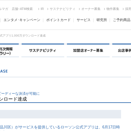
ルマガ
店舗･ATM検索
IR
サステナビリティ
オーナー募集
物件募集
採
エンタメ･キャンペーン
ポイントカード
サービス
研究所
ご予約商品
式アプリ1,000万ダウンロード達成
決算情報・月次情報・ IR ライブラリー
サステナビリティ
加盟店オー
ピーディーな決済が可能に
ウンロード達成
品川区）がサービスを提供しているローソン公式アプリは、6月17日時