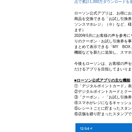
点で累計1,000万ダウンロード
ローソン公式アプリは、お得にお買
商品を交換できる「お試し引換券
ソンスマホレジ」（※）など、様
ます）
2020年5月にお客様の声を参
りのクーポン・お試し引換券を事
まとめて表示できる「MY BO
機能などを新たに追加し、スマホ
今後もローソンは、お客様の声を
だけるアプリを目指してまいりま
■ローソン公式アプリの主な機能
①
「デジタルポイントカード」表
②
デジタルポイントカードとクー
③
「クーポン」・「お試し引換券
④
スマホがレジになるキャッシュ
⑤
レシートごとに貯まったスタン
⑥
店舗を廻り貯まったスタンプで