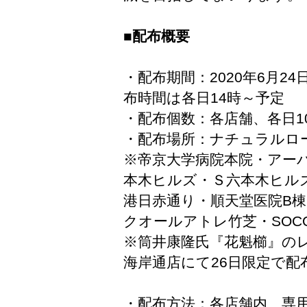
■配布概要
・配布期間：2020年6月24
布時間は各日14時～予定
・配布個数：各店舗、各日1
・配布場所：ナチュラルロー
※帝京大学病院本院・アー
本木ヒルズ・Ｓ六本木ヒルズ
港日赤通り・順天堂医院B
クオールアトレ竹芝・SOC
※筒井康隆氏『花魁櫛』の
海岸通店にて26日限定で配
・配布方法：各店舗内、専