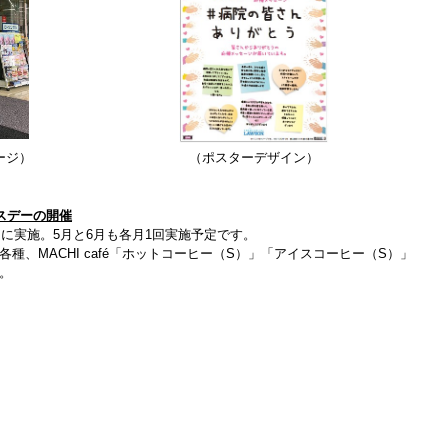
ージ）
（ポスターデザイン）
スデーの開催
）に実施。5月と6月も各月1回実施予定です。
種、MACHI café「ホットコーヒー（S）」「アイスコ
ーヒー（S）」
。