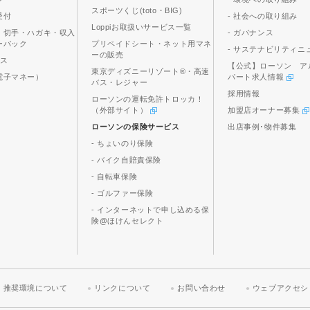
スポーツくじ(toto・BIG)
受付
- 社会への取り組み
Loppiお取扱いサービス一覧
、切手・ハガキ・収入
- ガバナンス
ーパック
プリペイドシート・ネット用マネ
- サステナビリティニ
ーの販売
ビス
【公式】ローソン ア
東京ディズニーリゾート®・高速
電子マネー）
パート求人情報
バス・レジャー
採用情報
ローソンの運転免許トロッカ！
（外部サイト）
加盟店オーナー募集
ローソンの保険サービス
出店事例･物件募集
- ちょいのり保険
- バイク自賠責保険
- 自転車保険
- ゴルファー保険
- インターネットで申し込める保
険@ほけんセレクト
推奨環境について
リンクについて
お問い合わせ
ウェブアクセシ