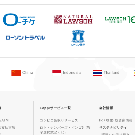
China
Indonesia
Thailand
覧
Loppiサービス一覧
会社情報
ATM
コンビニ受取りサービス
IR / 株主･投資家情報
お支払方法
ロト・ナンバーズ・ビンゴ5（数
サステナビリティ
字選択式宝くじ）
ジ
- 環境への取り組み