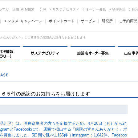
ルマガ
店舗･ATM検索
IR
サステナビリティ
オーナー募集
物件募集
採
エンタメ･キャンペーン
ポイントカード
サービス
研究所
ご予約商品
さんありがとう」１１６５件の感謝のお気持ちをお届けします
決算情報・月次情報・ IR ライブラリー
サステナビリティ
加盟店オー
１６５件の感謝のお気持ちをお届けします
品川区）は、医療従事者の方々を応援するため、4月20日（月）から24
agramとFacebookにて、店頭で掲出する「病院の皆さんありがとう」ポ
ました。5日間で延べ1,165件（Instagram：1,042件、Faceboo