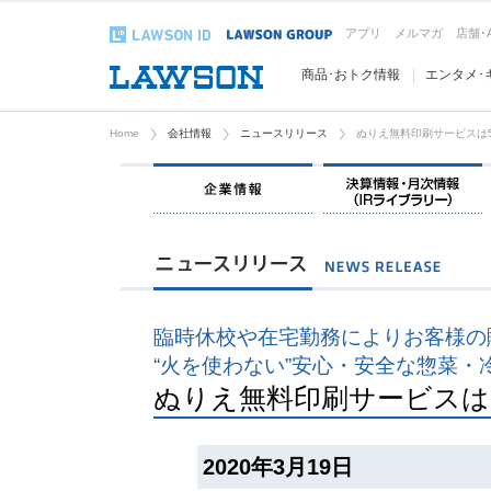
アプリ
メルマガ
店舗･
商品･おトク情報
エンタメ･
Home
会社情報
ニュースリリース
ぬりえ無料印刷サービスは
企業情報
臨時休校や在宅勤務によりお客様の
“火を使わない”安心・安全な惣菜・
ぬりえ無料印刷サービスは
2020年3月19日