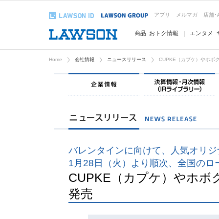
アプリ
メルマガ
店舗･
商品･おトク情報
エンタメ･
Home
会社情報
ニュースリリース
CUPKE（カプケ）やホボ
企業情報
バレンタインに向けて、人気オリジ
1月28日（火）より順次、全国のロ
CUPKE（カプケ）やホ
発売