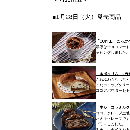
■1月28日（火）発売商品
「CUPKE ごろご
濃厚なチョコレート
ッピングしました。
「ホボクリム －ほ
ふわふわもちもちと
ったホイップクリー
ココアパウダーをト
「生ショコラミルク
ココアクレープ生地
たミルクレープです
プラスしました。
生チョコダイスをト