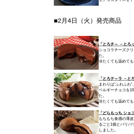
■2月4日（火）発売商品
「とろチ～ －とろ
ショコラチーズクリ
た。
冷たくても温めても
「とろテ～ラ －と
まわりは“ふわふわ
ベルギーチョコを1
た。
冷たくても温めても
「どらもっち ショ
もちもち食感の薄皮
るごと1個とパリパ
しました。