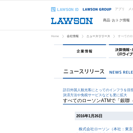
アプリ
メ
商品･おトク情報
Home
会社情報
ニュースリリース
すべてのロ
企業情報
訪日外国人観光客にとってのインフラを目
決済方法や免税サービスなども更に拡大
すべてのローソンATMで「銀聯
2016年1月26日
株式会社ローソン（本社：東京都