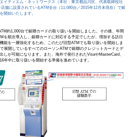
エイティエム・ネットワークス（本社：東京都品川区、代表取締役社
舗に設置されているATM全台（11,080台／2015年12月末現在）で銀
を開始いたします。
のATM約1,000台で銀聯カードの取り扱いを開始しました。その後、年間
新型ATMを順次導入し、銀聯カードに対応する予定でしたが、増加する訪日
機能を一層強化するため、このたび旧型ATMでも取り扱いを開始しま
県で展開しているすべてのローソンATMで銀聯のクレジットカードとデ
が可能になります。また、海外で発行されたVisaやMasterCard、
016年中に取り扱いを開始する準備を進めています。