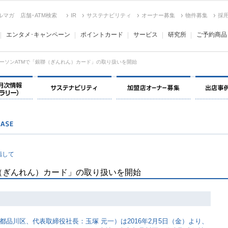
ルマガ
店舗･ATM検索
IR
サステナビリティ
オーナー募集
物件募集
採
エンタメ･キャンペーン
ポイントカード
サービス
研究所
ご予約商品
ーソンATMで「銀聯（ぎんれん）カード」の取り扱いを開始
決算情報・月次情報・ IR ライブラリー
サステナビリティ
加盟店オー
指して
（ぎんれん）カード」の取り扱いを開始
品川区、代表取締役社長：玉塚 元一）は2016年2月5日（金）より、