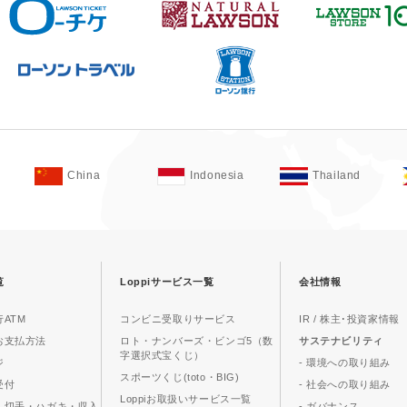
China
Indonesia
Thailand
覧
Loppiサービス一覧
会社情報
ATM
コンビニ受取りサービス
IR / 株主･投資家情報
お支払方法
ロト・ナンバーズ・ビンゴ5（数
サステナビリティ
字選択式宝くじ）
ジ
- 環境への取り組み
スポーツくじ(toto・BIG)
受付
- 社会への取り組み
Loppiお取扱いサービス一覧
、切手・ハガキ・収入
- ガバナンス