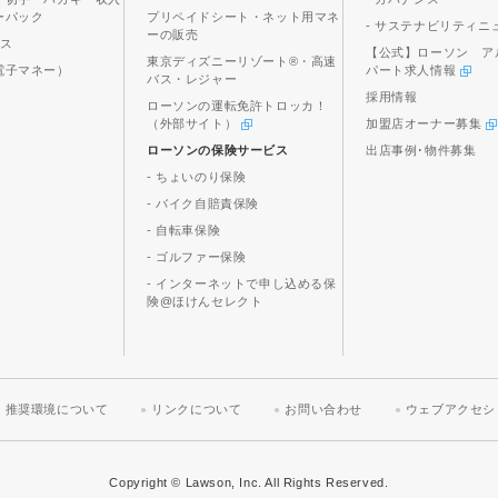
ーパック
プリペイドシート・ネット用マネ
- サステナビリティニ
ーの販売
ビス
【公式】ローソン ア
東京ディズニーリゾート®・高速
電子マネー）
パート求人情報
バス・レジャー
採用情報
ローソンの運転免許トロッカ！
（外部サイト）
加盟店オーナー募集
ローソンの保険サービス
出店事例･物件募集
- ちょいのり保険
- バイク自賠責保険
- 自転車保険
- ゴルファー保険
- インターネットで申し込める保
険@ほけんセレクト
推奨環境について
リンクについて
お問い合わせ
ウェブアクセシ
Copyright © Lawson, Inc. All Rights Reserved.