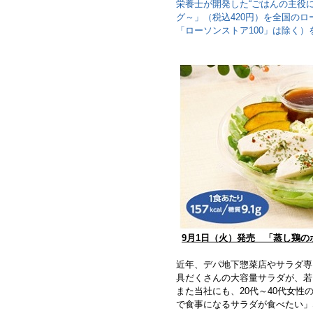
栄養士が開発した“ごはんの主役
グ～」（税込420円）を全国のロー
「ローソンストア100」は除く）
9月1日（火）発売 「蒸し鶏の
近年、デパ地下惣菜店やサラダ専
具だくさんの大容量サラダが、若
また当社にも、20代～40代女
で食事になるサラダが食べたい」