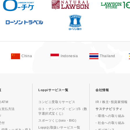
China
Indonesia
Thailand
覧
Loppiサービス一覧
会社情報
ATM
コンビニ受取りサービス
IR / 株主･投資家情報
お支払方法
ロト・ナンバーズ・ビンゴ5（数
サステナビリティ
字選択式宝くじ）
ジ
- 環境への取り組み
スポーツくじ(toto・BIG)
受付
- 社会への取り組み
Loppiお取扱いサービス一覧
、切手・ハガキ・収入
- ガバナンス