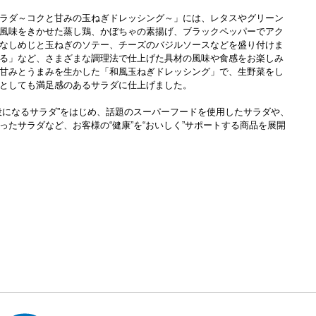
ラダ～コクと甘みの玉ねぎドレッシング～」には、レタスやグリーン
風味をきかせた蒸し鶏、かぼちゃの素揚げ、ブラックペッパーでアク
なしめじと玉ねぎのソテー、チーズのバジルソースなどを盛り付けま
る」など、さまざまな調理法で仕上げた具材の風味や食感をお楽しみ
甘みとうまみを生かした「和風玉ねぎドレッシング」で、生野菜をし
としても満足感のあるサラダに仕上げました。
役になるサラダ”をはじめ、話題のスーパーフードを使用したサラダや、
ったサラダなど、お客様の“健康”を“おいしく”サポートする商品を展開