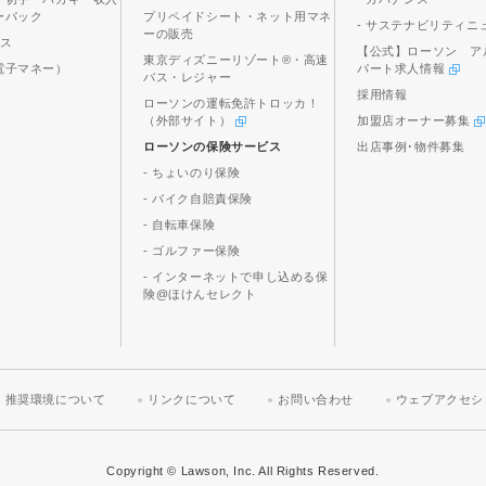
ーパック
プリペイドシート・ネット用マネ
- サステナビリティニ
ーの販売
ビス
【公式】ローソン ア
東京ディズニーリゾート®・高速
電子マネー）
パート求人情報
バス・レジャー
採用情報
ローソンの運転免許トロッカ！
（外部サイト）
加盟店オーナー募集
ローソンの保険サービス
出店事例･物件募集
- ちょいのり保険
- バイク自賠責保険
- 自転車保険
- ゴルファー保険
- インターネットで申し込める保
険@ほけんセレクト
推奨環境について
リンクについて
お問い合わせ
ウェブアクセシ
Copyright © Lawson, Inc. All Rights Reserved.