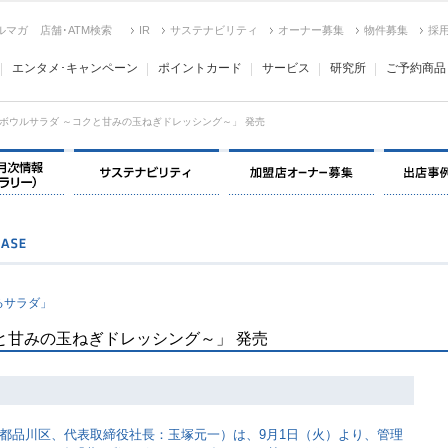
ルマガ
店舗･ATM検索
IR
サステナビリティ
オーナー募集
物件募集
採
エンタメ･キャンペーン
ポイントカード
サービス
研究所
ご予約商品
ボウルサラダ ～コクと甘みの玉ねぎドレッシング～」 発売
決算情報・月次情報・ IR ライブラリー
サステナビリティ
加盟店オー
るサラダ」
と甘みの玉ねぎドレッシング～」 発売
品川区、代表取締役社長：玉塚元一）は、9月1日（火）より、管理