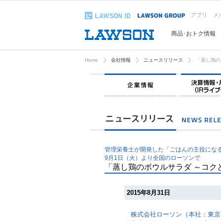
アプリ
メ
商品･おトク情報
Home
会社情報
ニュースリリース
「蒸し鶏の
企業情報
管理栄養士が開発した「ごはんの主役にな
9月1日（火）より全国のローソンで
「蒸し鶏のボウルサラダ ～コク
2015年8月31日
株式会社ローソン（本社：東京都