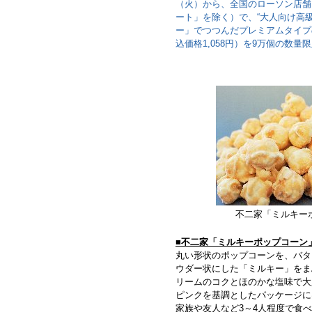
（火）から、全国のローソン店舗（1
ート」を除く）で、“大人向け高
ー」でつつんだプレミアムタイプの
込価格1,058円）を9万個の数量
不二家「ミルキー
■不二家「ミルキーポップコーン」（
丸い形状のポップコーンを、バタ
ウダー状にした「ミルキー」をま
リームのコクとほのかな塩味で大
ピンクを基調としたパッケージに
家族や友人など3～4人程度で食べ