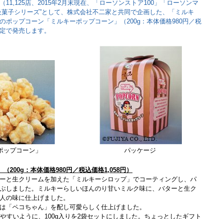
1,125店、2015年2月末現在、「ローソンストア100」「ローソンマ
級菓子シリーズ”として、株式会社不二家と共同で企画した、「ミルキ
ポップコーン「ミルキーポップコーン」（200g：本体価格980円／税
限定で発売します。
ポップコーン」
パッケージ
200g：本体価格980円／税込価格1,058円）
ーと生クリームを加えた「ミルキーシロップ」でコーティングし、パ
ぶしました。ミルキーらしいほんのり甘いミルク味に、バターと生ク
人の味に仕上げました。
は「ペコちゃん」を配し可愛らしく仕上げました。
やすいように、100g入りを2袋セットにしました。ちょっとしたギフト