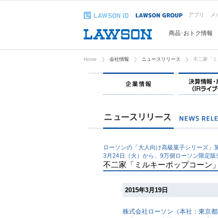
アプリ
メ
商品･おトク情報
Home
会社情報
ニュースリリース
不二家「ミ
企業情報
ローソンの「大人向け高級菓子シリーズ」第
3月24日（火）から、9万個ローソン限定販
不二家「ミルキーポップコーン
2015年3月19日
株式会社ローソン（本社：東京都