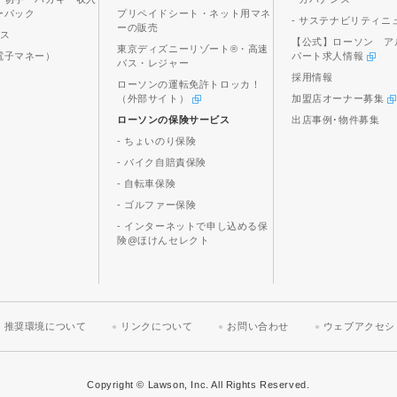
ーパック
プリペイドシート・ネット用マネ
- サステナビリティニ
ーの販売
ビス
【公式】ローソン ア
東京ディズニーリゾート®・高速
電子マネー）
パート求人情報
バス・レジャー
採用情報
ローソンの運転免許トロッカ！
（外部サイト）
加盟店オーナー募集
ローソンの保険サービス
出店事例･物件募集
- ちょいのり保険
- バイク自賠責保険
- 自転車保険
- ゴルファー保険
- インターネットで申し込める保
険@ほけんセレクト
推奨環境について
リンクについて
お問い合わせ
ウェブアクセシ
Copyright © Lawson, Inc. All Rights Reserved.