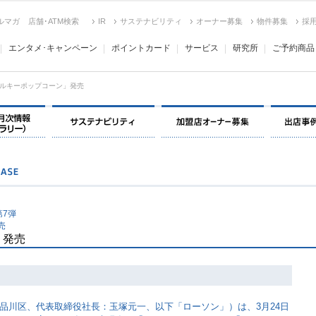
ルマガ
店舗･ATM検索
IR
サステナビリティ
オーナー募集
物件募集
採
エンタメ･キャンペーン
ポイントカード
サービス
研究所
ご予約商品
ルキーポップコーン」発売
決算情報・月次情報・ IR ライブラリー
サステナビリティ
加盟店オー
7弾
売
」発売
品川区、代表取締役社長：玉塚元一、以下「ローソン」）は、3月24日