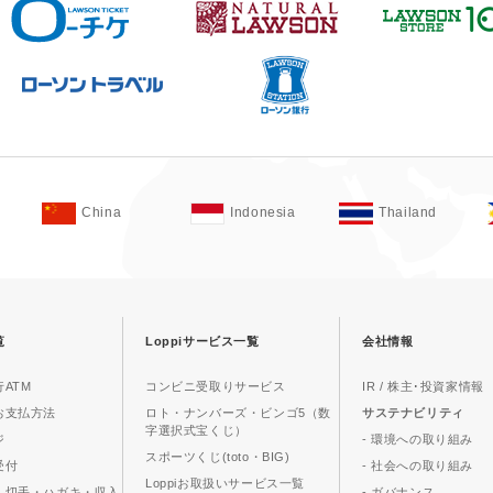
China
Indonesia
Thailand
覧
Loppiサービス一覧
会社情報
ATM
コンビニ受取りサービス
IR / 株主･投資家情報
お支払方法
ロト・ナンバーズ・ビンゴ5（数
サステナビリティ
字選択式宝くじ）
ジ
- 環境への取り組み
スポーツくじ(toto・BIG)
受付
- 社会への取り組み
Loppiお取扱いサービス一覧
、切手・ハガキ・収入
- ガバナンス