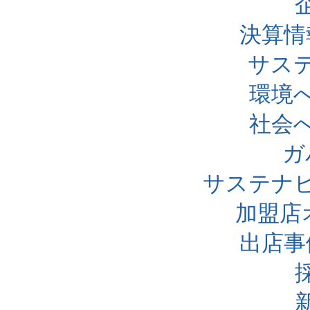
決算情
サス
環境
社会
ガ
サステナ
加盟店
出店事