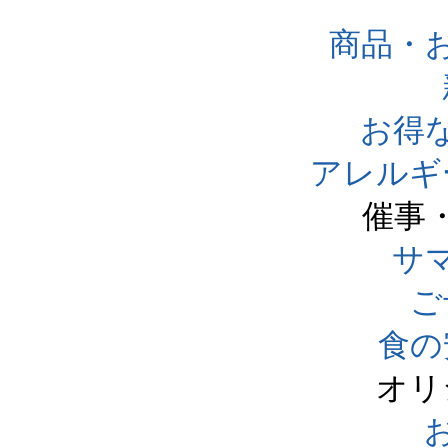
商品・
お得
アレルギ
催事
サ
ご
食の
オリ