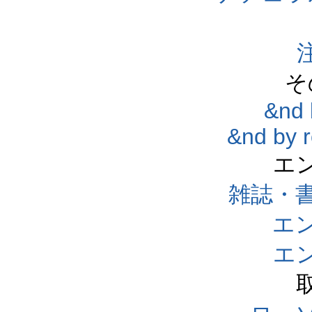
そ
&nd 
&nd by 
エ
雑誌・
エ
エ