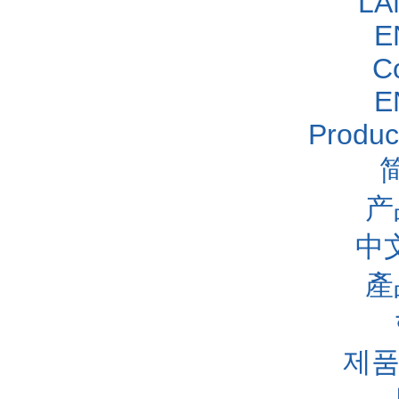
LA
E
C
E
Produc
产
中
產
제품