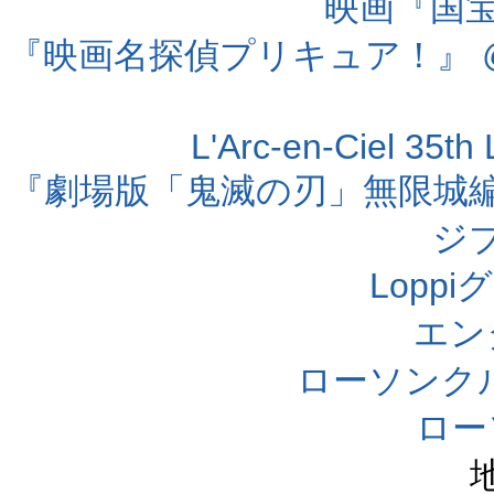
映画『国宝』
『映画名探偵プリキュア！』 @
L'Arc-en-Ciel 35t
『劇場版「鬼滅の刃」無限城編 第
ジ
Lopp
エン
ローソンク
ロー