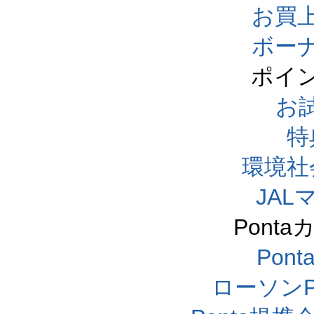
お買
ボー
ポイ
お
特
環境社
JA
Pont
Pon
ローソンP