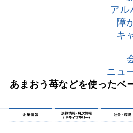
アル
障
キ
ニュ
あまおう苺などを使ったベ