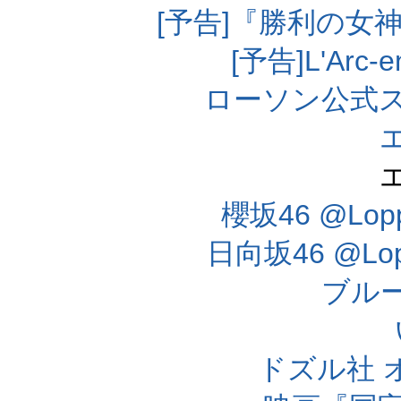
[予告]『勝利の女
[予告]L'Arc
ローソン公式
櫻坂46 @Lo
日向坂46 @L
ブル
ドズル社 