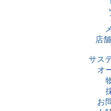
店舗
サス
オ
お