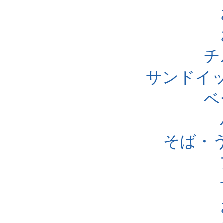
チ
サンドイ
ベ
そば・