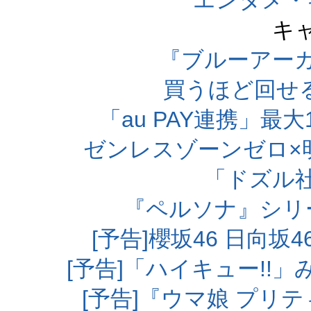
エンタメ・
キ
『ブルーアー
買うほど回せ
「au PAY連携」最大
ゼンレスゾーンゼロ×
「ドズル
『ペルソナ』シリ
[予告]櫻坂46 日向
[予告]「ハイキュー!!
[予告]『ウマ娘 プリ