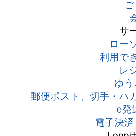
ご
サ
ローソ
利用で
レ
ゆう
郵便ポスト、切手・ハ
e発
電子決済
Lop