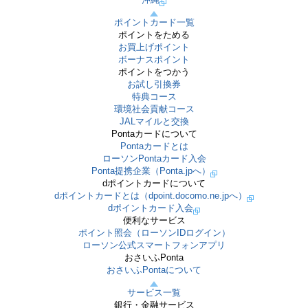
ポイントカード一覧
ポイントをためる
お買上げポイント
ボーナスポイント
ポイントをつかう
お試し引換券
特典コース
環境社会貢献コース
JALマイルと交換
Pontaカードについて
Pontaカードとは
ローソンPontaカード入会
Ponta提携企業（Ponta.jpへ）
dポイントカードについて
dポイントカードとは（dpoint.docomo.ne.jpへ）
dポイントカード入会
便利なサービス
ポイント照会（ローソンIDログイン）
ローソン公式スマートフォンアプリ
おさいふPonta
おさいふPontaについて
サービス一覧
銀行・金融サービス