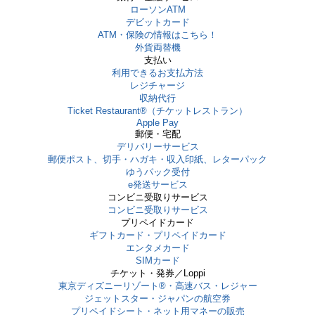
ローソンATM
デビットカード
ATM・保険の情報はこちら！
外貨両替機
支払い
利用できるお支払方法
レジチャージ
収納代行
Ticket Restaurant®（チケットレストラン）
Apple Pay
郵便・宅配
デリバリーサービス
郵便ポスト、切手・ハガキ・収入印紙、レターパック
ゆうパック受付
e発送サービス
コンビニ受取りサービス
コンビニ受取りサービス
プリペイドカード
ギフトカード・プリペイドカード
エンタメカード
SIMカード
チケット・発券／Loppi
東京ディズニーリゾート®・⾼速バス・レジャー
ジェットスター・ジャパンの航空券
プリペイドシート・ネット用マネーの販売