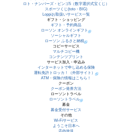
ロト・ナンバーズ・ビンゴ5（数字選択式宝くじ）
スポーツくじ(toto・BIG)
Loppiお取扱いサービス一覧
ギフト・ショッピング
ギフト・予約商品
ローソン オンラインギフト
ソーシャルギフト
ローソン ふるさと納税
コピーサービス
マルチコピー機
コンテンツプリント
サービス加入・申込み
インターネットで申し込める保険
運転免許トロッカ！（外部サイト）
ATM・保険の情報はこちら！
クーポン
クーポン発券方法
ローソントラベル
ローソントラベル
募金
募金受付サービス
その他
Wi-Fiサービス
ようこそ日本へ
店内放送