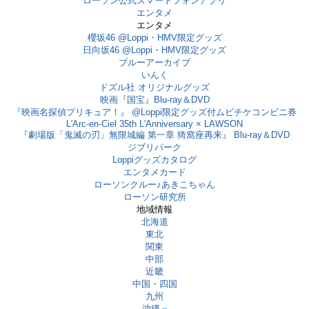
ローソン公式スマートフォンアプリ
エンタメ
エンタメ
櫻坂46 @Loppi・HMV限定グッズ
日向坂46 @Loppi・HMV限定グッズ
ブルーアーカイブ
いんく
ドズル社 オリジナルグッズ
映画『国宝』Blu-ray＆DVD
『映画名探偵プリキュア！』 @Loppi限定グッズ付ムビチケコンビニ券
L'Arc-en-Ciel 35th L'Anniversary × LAWSON
『劇場版「鬼滅の刃」無限城編 第一章 猗窩座再来』 Blu-ray＆DVD
ジブリパーク
Loppiグッズカタログ
エンタメカード
ローソンクルー♪あきこちゃん
ローソン研究所
地域情報
北海道
東北
関東
中部
近畿
中国・四国
九州
沖縄