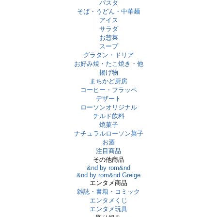
パスタ
そば・うどん・中華麺
アイス
サラダ
お惣菜
スープ
グラタン・ドリア
お好み焼・たこ焼き・他
揚げ物
まちかど厨房
コーヒー・フラッペ
デザート
ローソンオリジナル
チルド飲料
焼菓子
ナチュラルローソン菓子
お酒
注目商品
その他商品
&nd by rom&nd
&nd by rom&nd Greige
エンタメ商品
雑誌・書籍・コミック
エンタメくじ
エンタメ玩具