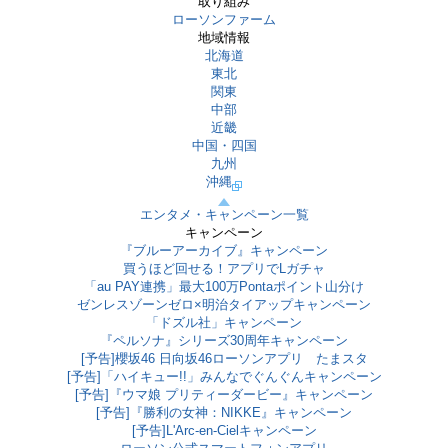
取り組み
ローソンファーム
地域情報
北海道
東北
関東
中部
近畿
中国・四国
九州
沖縄
エンタメ・キャンペーン一覧
キャンペーン
『ブルーアーカイブ』キャンペーン
買うほど回せる！アプリでLガチャ
「au PAY連携」最大100万Pontaポイント山分け
ゼンレスゾーンゼロ×明治タイアップキャンペーン
「ドズル社」キャンペーン
『ペルソナ』シリーズ30周年キャンペーン
[予告]櫻坂46 日向坂46ローソンアプリ たまスタ
[予告]「ハイキュー!!」みんなでぐんぐんキャンペーン
[予告]『ウマ娘 プリティーダービー』キャンペーン
[予告]『勝利の女神：NIKKE』キャンペーン
[予告]L'Arc-en-Cielキャンペーン