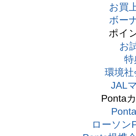
お買
ボー
ポイ
お
特
環境社
JA
Pont
Pon
ローソンP