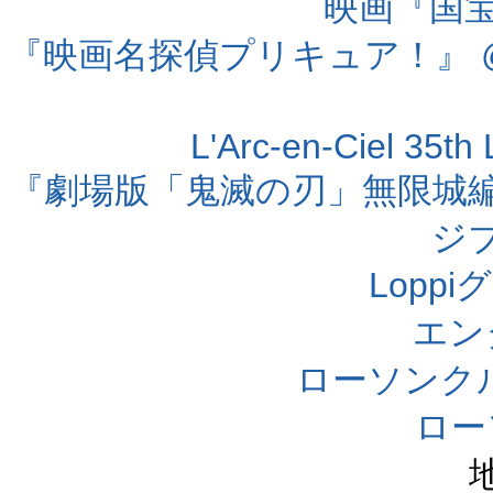
映画『国宝』
『映画名探偵プリキュア！』 @
L'Arc-en-Ciel 35t
『劇場版「鬼滅の刃」無限城編 第
ジ
Lopp
エン
ローソンク
ロー