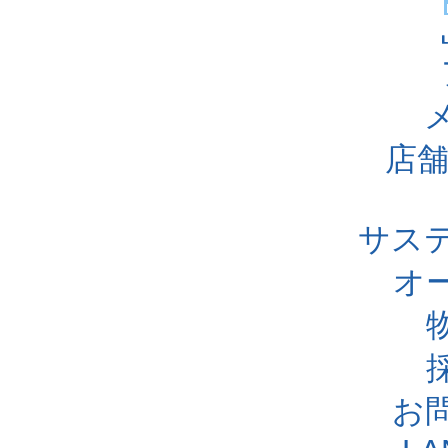
店舗
サス
オ
お