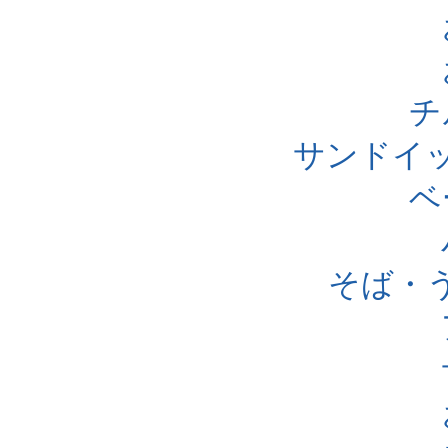
チ
サンドイ
ベ
そば・