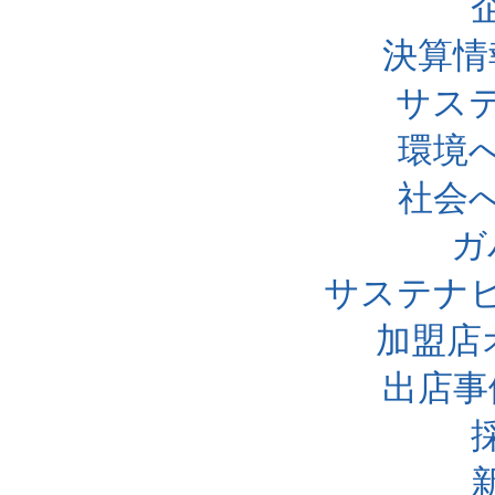
決算情
サス
環境
社会
ガ
サステナ
加盟店
出店事