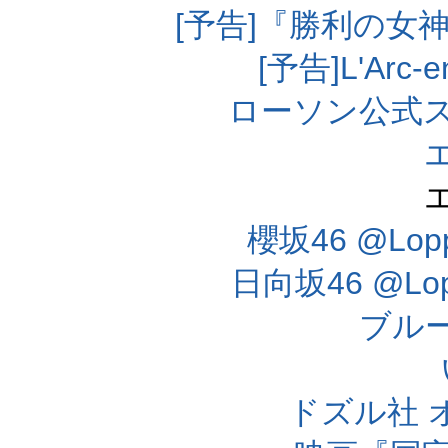
[予告]『勝利の女
[予告]L'Arc
ローソン公式
櫻坂46 @Lo
日向坂46 @L
ブル
ドズル社 