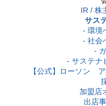
IR /
サス
- 環
- 社
-
- サステ
【公式】ローソン 
加盟店
出店事