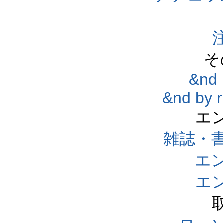
そ
&nd 
&nd by 
エ
雑誌・
エ
エ