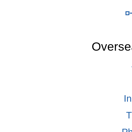
Overse
I
T