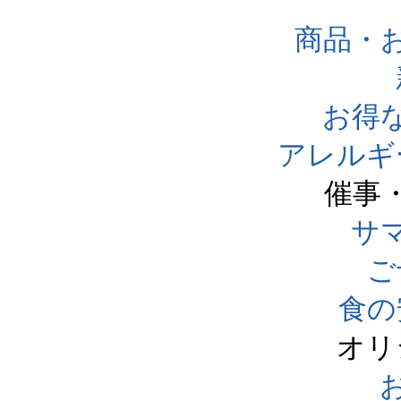
商品・
お得
アレルギ
催事
サ
ご
食の
オリ