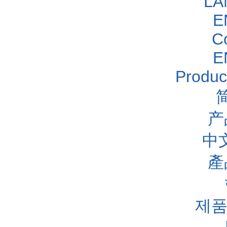
LA
E
C
E
Produc
产
中
產
제품