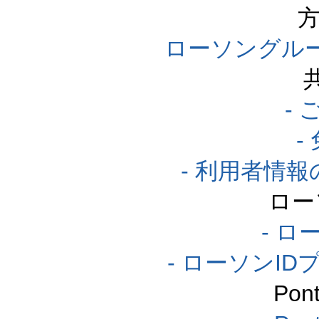
方
ローソングル
-
-
- 利用者情
ロー
- ロ
- ローソンI
Po