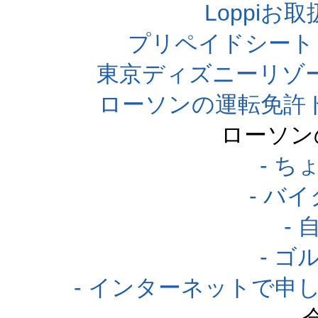
Loppi
プリペイドシート
東京ディズニーリゾ
ローソンの運転免許
ローソン
- 
- バ
-
- 
- インターネットで申