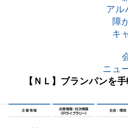
アル
障
キ
ニュ
【ＮＬ】ブランパンを手