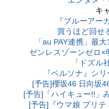
エンタメ・
キ
『ブルーアー
買うほど回せ
「au PAY連携」最大
ゼンレスゾーンゼロ×
「ドズル
『ペルソナ』シリ
[予告]櫻坂46 日向
[予告]「ハイキュー!!
[予告]『ウマ娘 プリ