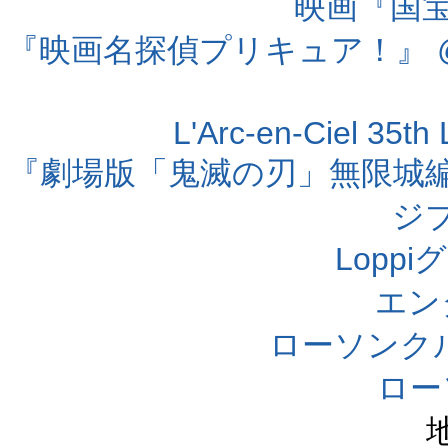
映画『国宝』
『映画名探偵プリキュア！』 @
L'Arc-en-Ciel 35t
『劇場版「鬼滅の刃」無限城編 第
ジ
Lopp
エン
ローソンク
ロー