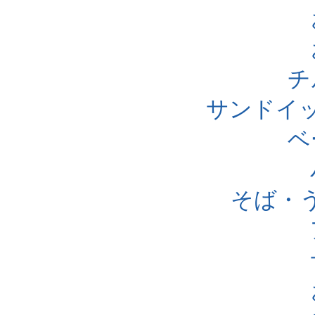
チ
サンドイ
ベ
そば・