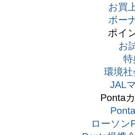
お買
ボー
ポイ
お
特
環境社
JA
Pont
Pon
ローソンP