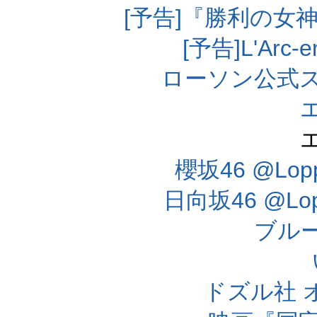
[予告]『勝利の女
[予告]L'Arc
ローソン公式
櫻坂46 @Lo
日向坂46 @L
ブル
ドズル社 