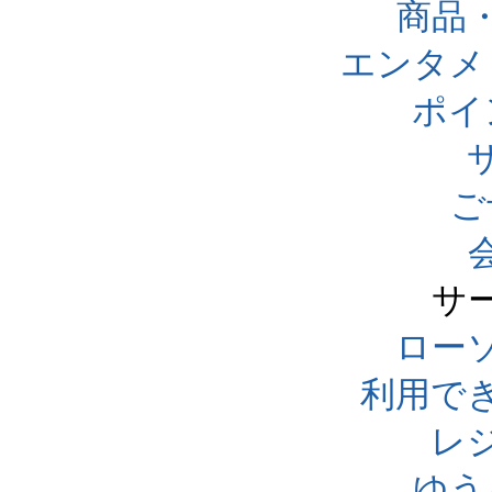
商品
エンタメ
ポイ
ご
サ
ローソ
利用で
レ
ゆう