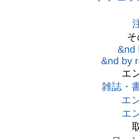
そ
&nd 
&nd by 
エ
雑誌・
エ
エ