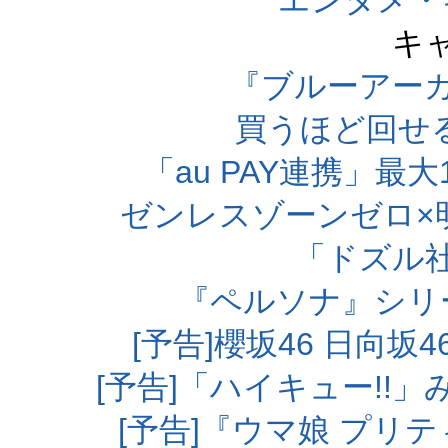
エンタメ・
キ
『ブルーアー
買うほど回せ
「au PAY連携」最大
ゼンレスゾーンゼロ×
「ドズル
『ペルソナ』シリ
[予告]櫻坂46 日向
[予告]「ハイキュー!!
[予告]『ウマ娘 プリ