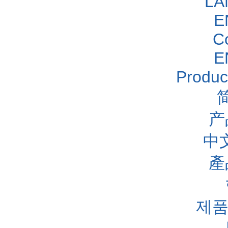
LA
E
C
E
Produc
产
中
產
제품