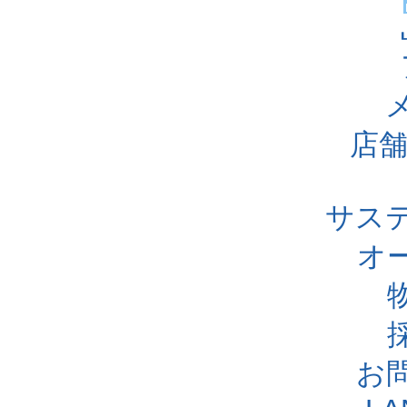
店舗
サス
オ
お