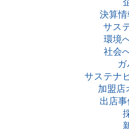
決算情
サス
環境
社会
ガ
サステナ
加盟店
出店事