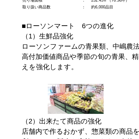
売り場面積
：
252.43㎡（76.36坪）
取り扱い商品数
：
約6,000品目
■ローソンマート 6つの進化
（1）生鮮品強化
ローソンファームの青果類、中嶋農
高付加価値商品や季節の旬の青果、精
えを強化します。
（2）出来たて商品の強化
店舗内で作るおかず、惣菜類の商品