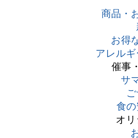
商品・
お得
アレルギ
催事
サ
ご
食の
オリ