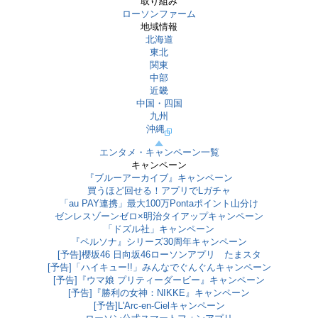
取り組み
ローソンファーム
地域情報
北海道
東北
関東
中部
近畿
中国・四国
九州
沖縄
エンタメ・キャンペーン一覧
キャンペーン
『ブルーアーカイブ』キャンペーン
買うほど回せる！アプリでLガチャ
「au PAY連携」最大100万Pontaポイント山分け
ゼンレスゾーンゼロ×明治タイアップキャンペーン
「ドズル社」キャンペーン
『ペルソナ』シリーズ30周年キャンペーン
[予告]櫻坂46 日向坂46ローソンアプリ たまスタ
[予告]「ハイキュー!!」みんなでぐんぐんキャンペーン
[予告]『ウマ娘 プリティーダービー』キャンペーン
[予告]『勝利の女神：NIKKE』キャンペーン
[予告]L'Arc-en-Cielキャンペーン