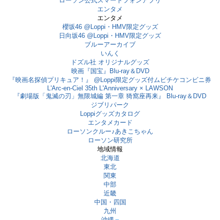
ローソン公式スマートフォンアプリ
エンタメ
エンタメ
櫻坂46 @Loppi・HMV限定グッズ
日向坂46 @Loppi・HMV限定グッズ
ブルーアーカイブ
いんく
ドズル社 オリジナルグッズ
映画『国宝』Blu-ray＆DVD
『映画名探偵プリキュア！』 @Loppi限定グッズ付ムビチケコンビニ券
L'Arc-en-Ciel 35th L'Anniversary × LAWSON
『劇場版「鬼滅の刃」無限城編 第一章 猗窩座再来』 Blu-ray＆DVD
ジブリパーク
Loppiグッズカタログ
エンタメカード
ローソンクルー♪あきこちゃん
ローソン研究所
地域情報
北海道
東北
関東
中部
近畿
中国・四国
九州
沖縄