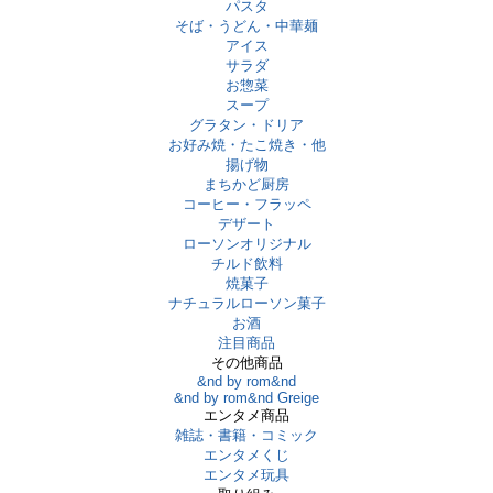
パスタ
そば・うどん・中華麺
アイス
サラダ
お惣菜
スープ
グラタン・ドリア
お好み焼・たこ焼き・他
揚げ物
まちかど厨房
コーヒー・フラッペ
デザート
ローソンオリジナル
チルド飲料
焼菓子
ナチュラルローソン菓子
お酒
注目商品
その他商品
&nd by rom&nd
&nd by rom&nd Greige
エンタメ商品
雑誌・書籍・コミック
エンタメくじ
エンタメ玩具