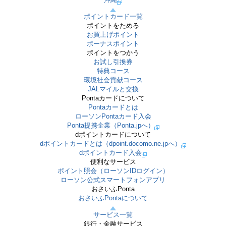
ポイントカード一覧
ポイントをためる
お買上げポイント
ボーナスポイント
ポイントをつかう
お試し引換券
特典コース
環境社会貢献コース
JALマイルと交換
Pontaカードについて
Pontaカードとは
ローソンPontaカード入会
Ponta提携企業（Ponta.jpへ）
dポイントカードについて
dポイントカードとは（dpoint.docomo.ne.jpへ）
dポイントカード入会
便利なサービス
ポイント照会（ローソンIDログイン）
ローソン公式スマートフォンアプリ
おさいふPonta
おさいふPontaについて
サービス一覧
銀行・金融サービス