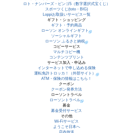
ロト・ナンバーズ・ビンゴ5（数字選択式宝くじ）
スポーツくじ(toto・BIG)
Loppiお取扱いサービス一覧
ギフト・ショッピング
ギフト・予約商品
ローソン オンラインギフト
ソーシャルギフト
ローソン ふるさと納税
コピーサービス
マルチコピー機
コンテンツプリント
サービス加入・申込み
インターネットで申し込める保険
運転免許トロッカ！（外部サイト）
ATM・保険の情報はこちら！
クーポン
クーポン発券方法
ローソントラベル
ローソントラベル
募金
募金受付サービス
その他
Wi-Fiサービス
ようこそ日本へ
店内放送