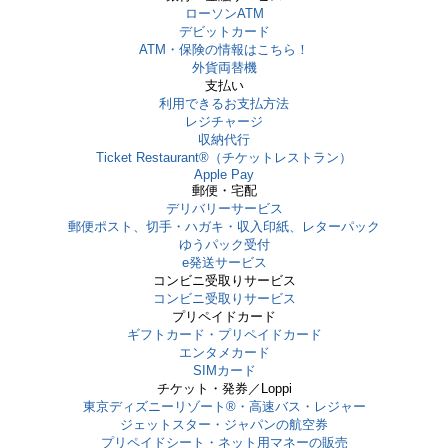
ローソンATM
デビットカード
ATM・保険の情報はこちら！
外貨両替機
支払い
利用できるお支払方法
レジチャージ
収納代行
Ticket Restaurant®（チケットレストラン）
Apple Pay
郵便・宅配
デリバリーサービス
郵便ポスト、切手・ハガキ・収入印紙、レターパック
ゆうパック受付
e発送サービス
コンビニ受取りサービス
コンビニ受取りサービス
プリペイドカード
ギフトカード・プリペイドカード
エンタメカード
SIMカード
チケット・発券／Loppi
東京ディズニーリゾート®・⾼速バス・レジャー
ジェットスター・ジャパンの航空券
プリペイドシート・ネット用マネーの販売