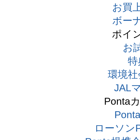
お買
ボー
ポイ
お
特
環境社
JA
Pont
Pon
ローソンP