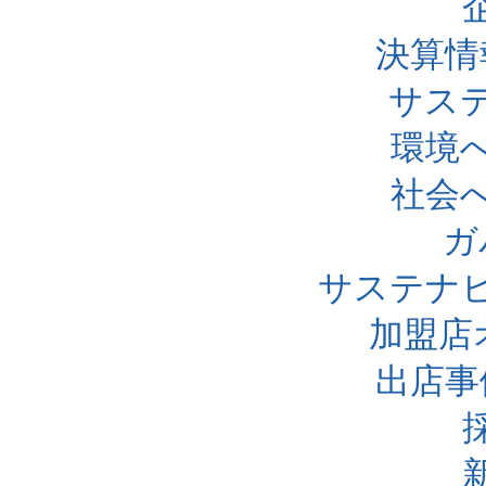
決算情
サス
環境
社会
ガ
サステナ
加盟店
出店事