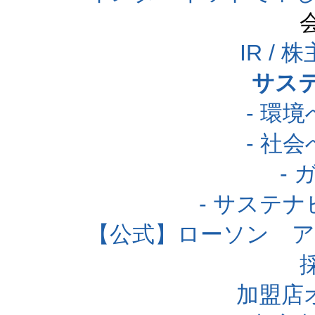
IR /
サス
- 環
- 社
-
- サステ
【公式】ローソン 
加盟店