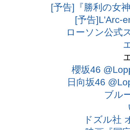
[予告]『勝利の女
[予告]L'Arc
ローソン公式
櫻坂46 @Lo
日向坂46 @L
ブル
ドズル社 