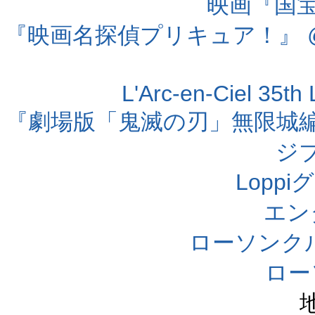
映画『国宝』
『映画名探偵プリキュア！』 @
L'Arc-en-Ciel 35t
『劇場版「鬼滅の刃」無限城編 第
ジ
Lopp
エン
ローソンク
ロー