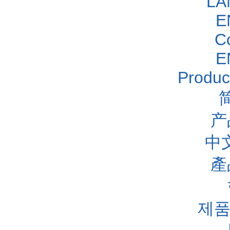
LA
E
C
E
Produc
产
中
產
제품