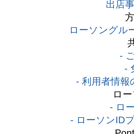
出店事
方
ローソングル
-
-
- 利用者情
ロー
- ロ
- ローソンI
Po