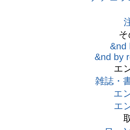
そ
&nd 
&nd by 
エ
雑誌・
エ
エ