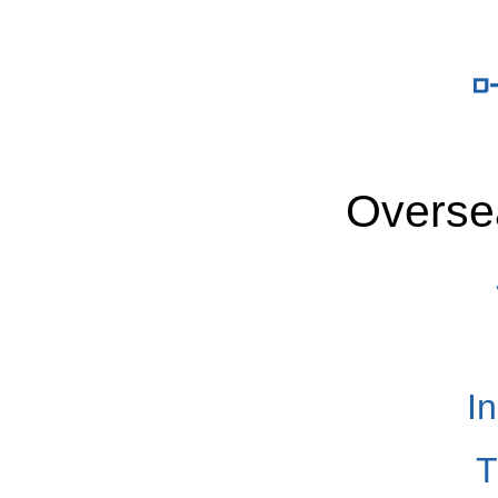
Overse
I
T