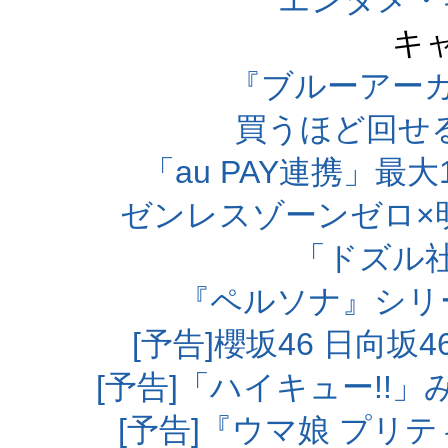
エンタメ・
キ
『ブルーアー
買うほど回せ
「au PAY連携」最大
ゼンレスゾーンゼロ×
「ドズル
『ペルソナ』シリ
[予告]櫻坂46 日向
[予告]「ハイキュー!!
[予告]『ウマ娘 プリ