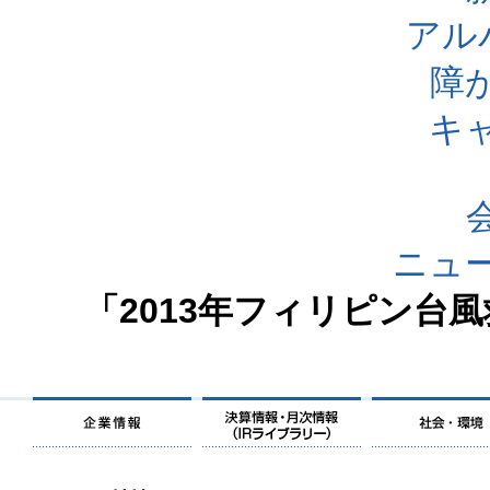
アル
障
キ
ニュ
「2013年フィリピン台