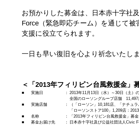
お預かりした募金は、日本赤十字社及び
Force（緊急即応チーム）を通じて
支援に役立てられます。
一日も早い復旧を心より祈念いたし
＜「
2013
年フィリピン台風救援金」
■
実施日
：
2013年11月13日（水）～30日（土）
全国のローソングループ店舗 11,497
■
実施店舗
：
（「ローソン」10,181店、「ナチュラ
「ローソンストア100」1,209店：201
■
名称
：
「2013年フィリピン台風救援金」募金
■
募金お届け先
：
日本赤十字社及び公益社団法人Civic 