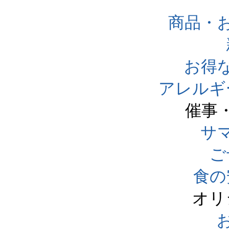
商品・
お得
アレルギ
催事
サ
ご
食の
オリ