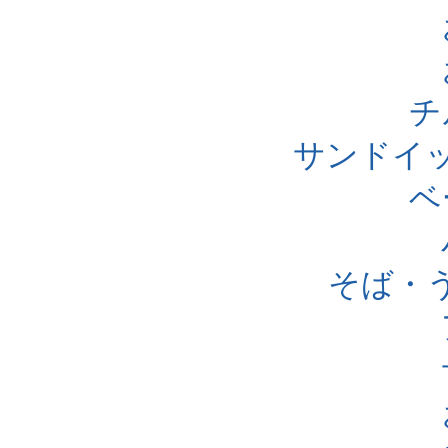
チ
サンドイ
ベ
そば・