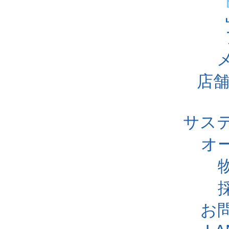
店舗
サス
オ
お