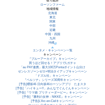
取り組み
ローソンファーム
地域情報
北海道
東北
関東
中部
近畿
中国・四国
九州
沖縄
エンタメ・キャンペーン一覧
キャンペーン
『ブルーアーカイブ』キャンペーン
買うほど回せる！アプリでLガチャ
「au PAY連携」最大100万Pontaポイント山分け
ゼンレスゾーンゼロ×明治タイアップキャンペーン
「ドズル社」キャンペーン
『ペルソナ』シリーズ30周年キャンペーン
[予告]櫻坂46 日向坂46ローソンアプリ たまスタ
[予告]「ハイキュー!!」みんなでぐんぐんキャンペーン
[予告]『ウマ娘 プリティーダービー』キャンペーン
[予告]『勝利の女神：NIKKE』キャンペーン
[予告]L'Arc-en-Cielキャンペーン