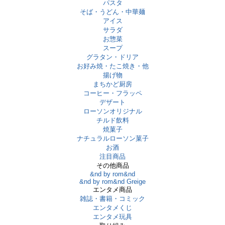
パスタ
そば・うどん・中華麺
アイス
サラダ
お惣菜
スープ
グラタン・ドリア
お好み焼・たこ焼き・他
揚げ物
まちかど厨房
コーヒー・フラッペ
デザート
ローソンオリジナル
チルド飲料
焼菓子
ナチュラルローソン菓子
お酒
注目商品
その他商品
&nd by rom&nd
&nd by rom&nd Greige
エンタメ商品
雑誌・書籍・コミック
エンタメくじ
エンタメ玩具