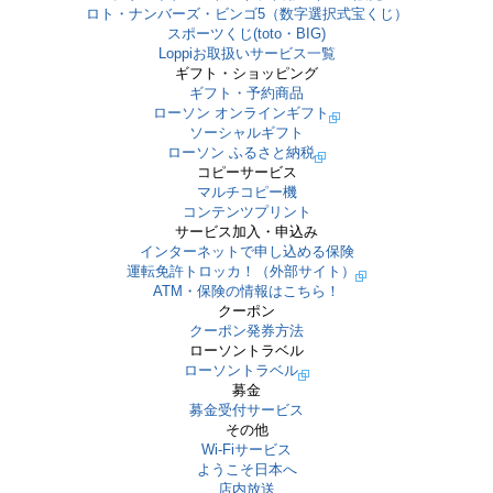
ロト・ナンバーズ・ビンゴ5（数字選択式宝くじ）
スポーツくじ(toto・BIG)
Loppiお取扱いサービス一覧
ギフト・ショッピング
ギフト・予約商品
ローソン オンラインギフト
ソーシャルギフト
ローソン ふるさと納税
コピーサービス
マルチコピー機
コンテンツプリント
サービス加入・申込み
インターネットで申し込める保険
運転免許トロッカ！（外部サイト）
ATM・保険の情報はこちら！
クーポン
クーポン発券方法
ローソントラベル
ローソントラベル
募金
募金受付サービス
その他
Wi-Fiサービス
ようこそ日本へ
店内放送