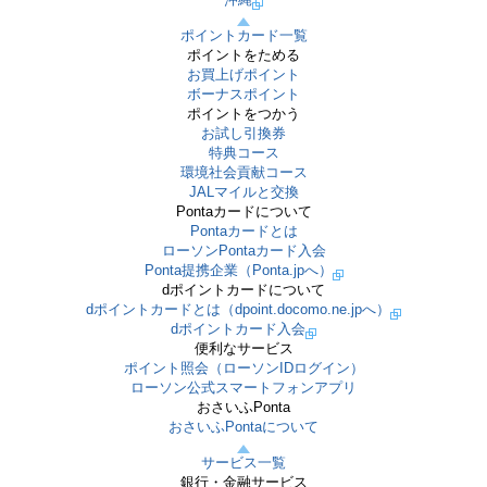
ポイントカード一覧
ポイントをためる
お買上げポイント
ボーナスポイント
ポイントをつかう
お試し引換券
特典コース
環境社会貢献コース
JALマイルと交換
Pontaカードについて
Pontaカードとは
ローソンPontaカード入会
Ponta提携企業（Ponta.jpへ）
dポイントカードについて
dポイントカードとは（dpoint.docomo.ne.jpへ）
dポイントカード入会
便利なサービス
ポイント照会（ローソンIDログイン）
ローソン公式スマートフォンアプリ
おさいふPonta
おさいふPontaについて
サービス一覧
銀行・金融サービス