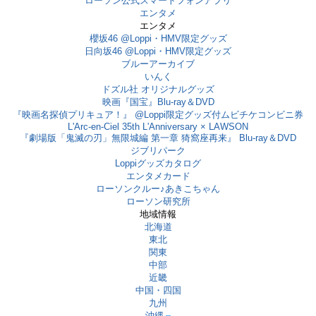
ローソン公式スマートフォンアプリ
エンタメ
エンタメ
櫻坂46 @Loppi・HMV限定グッズ
日向坂46 @Loppi・HMV限定グッズ
ブルーアーカイブ
いんく
ドズル社 オリジナルグッズ
映画『国宝』Blu-ray＆DVD
『映画名探偵プリキュア！』 @Loppi限定グッズ付ムビチケコンビニ券
L'Arc-en-Ciel 35th L'Anniversary × LAWSON
『劇場版「鬼滅の刃」無限城編 第一章 猗窩座再来』 Blu-ray＆DVD
ジブリパーク
Loppiグッズカタログ
エンタメカード
ローソンクルー♪あきこちゃん
ローソン研究所
地域情報
北海道
東北
関東
中部
近畿
中国・四国
九州
沖縄