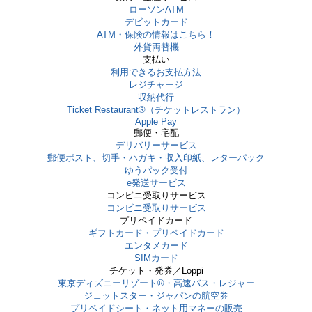
ローソンATM
デビットカード
ATM・保険の情報はこちら！
外貨両替機
支払い
利用できるお支払方法
レジチャージ
収納代行
Ticket Restaurant®（チケットレストラン）
Apple Pay
郵便・宅配
デリバリーサービス
郵便ポスト、切手・ハガキ・収入印紙、レターパック
ゆうパック受付
e発送サービス
コンビニ受取りサービス
コンビニ受取りサービス
プリペイドカード
ギフトカード・プリペイドカード
エンタメカード
SIMカード
チケット・発券／Loppi
東京ディズニーリゾート®・⾼速バス・レジャー
ジェットスター・ジャパンの航空券
プリペイドシート・ネット用マネーの販売