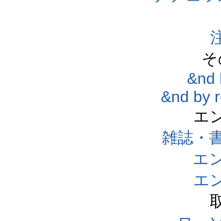
そ
&nd 
&nd by 
エ
雑誌・
エ
エ