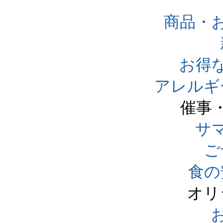
商品・
お得
アレルギ
催事
サ
ご
食の
オリ