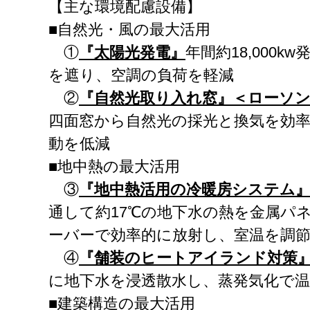
【主な環境配慮設備】
■自然光・風の最大活用
①
『太陽光発電』
年間約18,000
を遮り、空調の負荷を軽減
②
『自然光取り入れ窓』＜ローソ
四面窓から自然光の採光と換気を効
動を低減
■地中熱の最大活用
③
『地中熱活用の冷暖房システム
通して約17℃の地下水の熱を金属パ
ーバーで効率的に放射し、室温を調
④
『舗装のヒートアイランド対策
に地下水を浸透散水し、蒸発気化で
■建築構造の最大活用