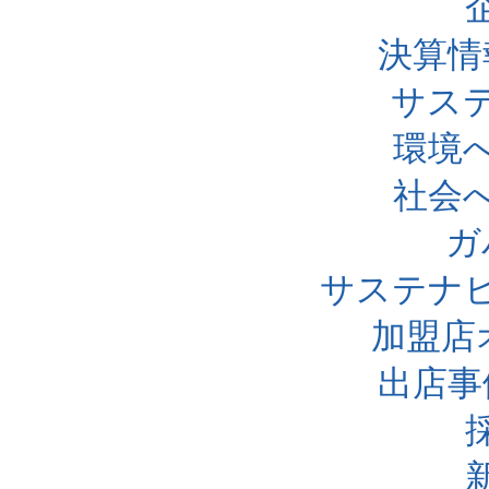
決算情
サス
環境
社会
ガ
サステナ
加盟店
出店事