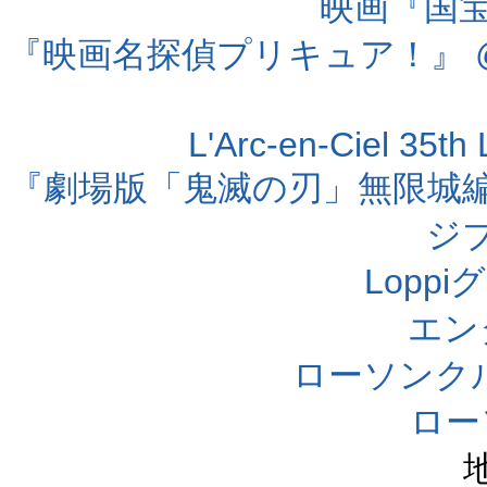
映画『国宝』
『映画名探偵プリキュア！』 @
L'Arc-en-Ciel 35t
『劇場版「鬼滅の刃」無限城編 第
ジ
Lopp
エン
ローソンク
ロー