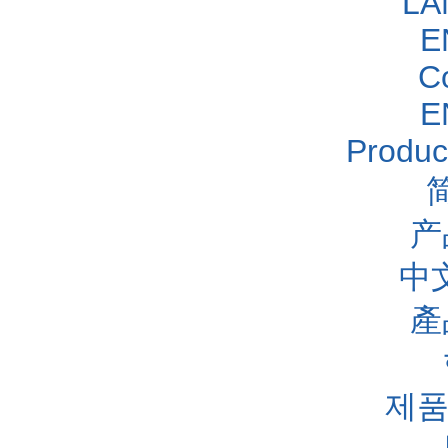
LA
E
C
E
Produc
产
中
產
제품