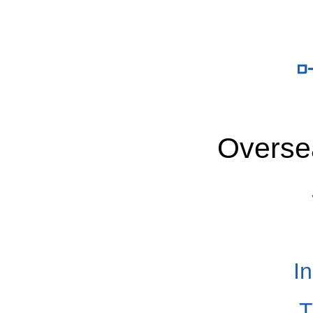
Overse
I
T