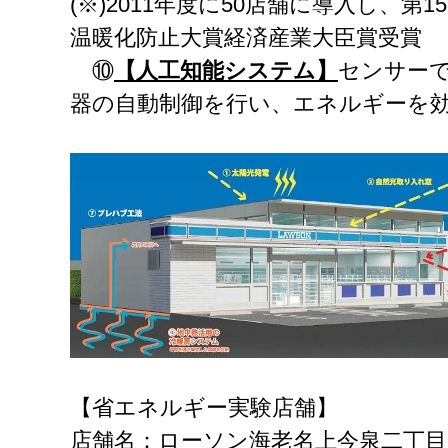
(※)2011年度に50店舗に導入し、第
温暖化防止大賞経済産業大臣賞受賞
⑩
【人工知能システム】
センサー
器の自動制御を行い、エネルギーを
【省エネルギー実験店舗】
店舗名：ローソン海老名上今泉二丁目