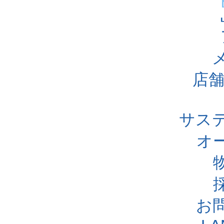
店舗
サス
オ
お