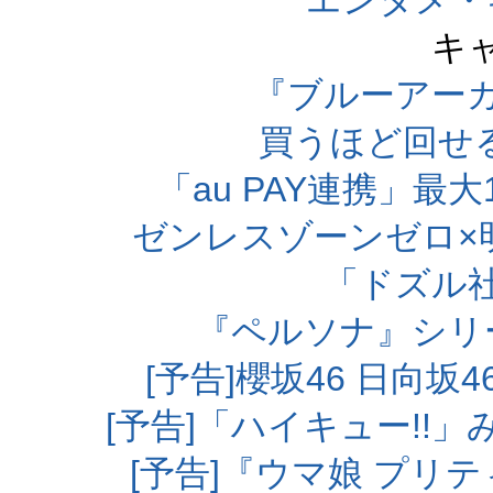
エンタメ・
キ
『ブルーアー
買うほど回せ
「au PAY連携」最大
ゼンレスゾーンゼロ×
「ドズル
『ペルソナ』シリ
[予告]櫻坂46 日向
[予告]「ハイキュー!!
[予告]『ウマ娘 プリ