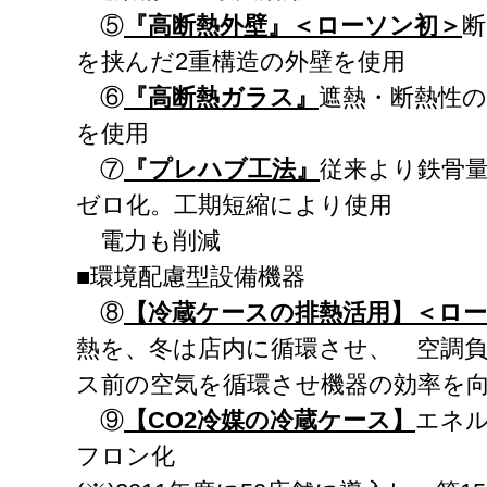
⑤
『高断熱外壁』＜ローソン初＞
断
を挟んだ2重構造の外壁を使用
⑥
『高断熱ガラス』
遮熱・断熱性の
を使用
⑦
『プレハブ工法』
従来より鉄骨量
ゼロ化。工期短縮により使用
電力も削減
■環境配慮型設備機器
⑧
【冷蔵ケースの排熱活用】＜ロ
熱を、冬は店内に循環させ、 空調
ス前の空気を循環させ機器の効率を
⑨
【
CO2
冷媒の冷蔵ケース】
エネ
フロン化