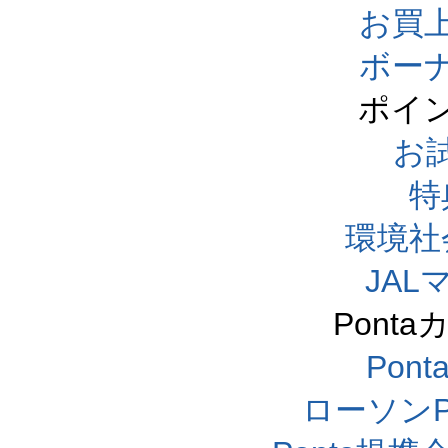
お買
ボー
ポイ
お
特
環境社
JA
Pont
Pon
ローソンP