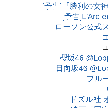
[予告]『勝利の女
[予告]L'Arc
ローソン公式
櫻坂46 @Lo
日向坂46 @L
ブル
ドズル社 