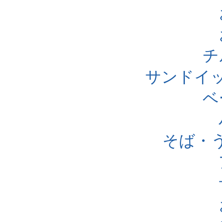
チ
サンドイ
ベ
そば・