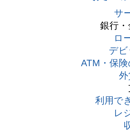
サ
銀行・
ロー
デビ
ATM・保
外
利用で
レ