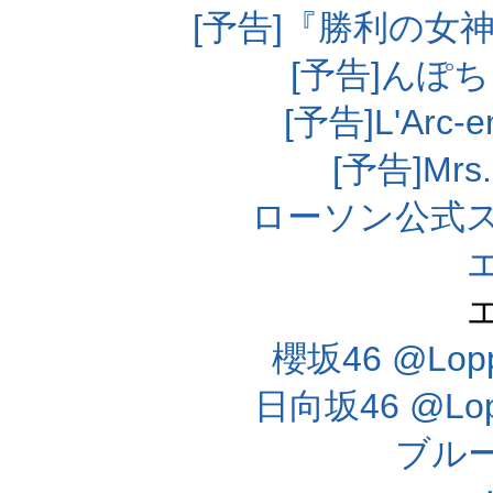
[予告]『勝利の女
[予告]んぽ
[予告]L'Arc
[予告]Mrs
ローソン公式
櫻坂46 @Lo
日向坂46 @L
ブル