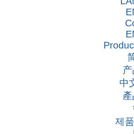
LA
E
C
E
Produc
产
中
產
제품