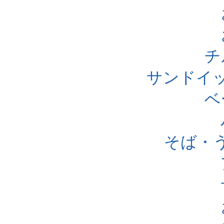
チ
サンドイ
ベ
そば・