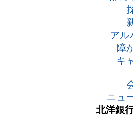
アル
障
キ
ニュ
北洋銀行