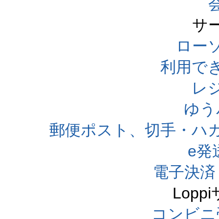
サ
ローソ
利用で
レ
ゆう
郵便ポスト、切手・ハ
e発
電子決済
Lop
コンビニ