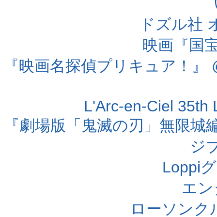
ドズル社 
映画『国宝』
『映画名探偵プリキュア！』 @
L'Arc-en-Ciel 35t
『劇場版「鬼滅の刃」無限城編 第
ジ
Lopp
エン
ローソンク