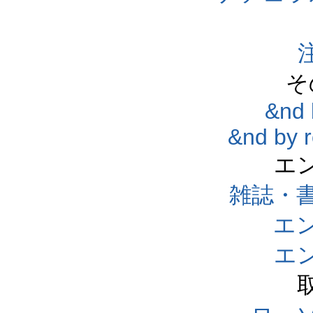
そ
&nd 
&nd by 
エ
雑誌・
エ
エ