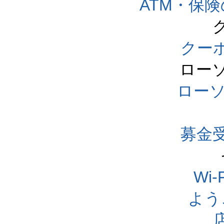
ATM・保
クー
ロー
ロー
募金
Wi
よう