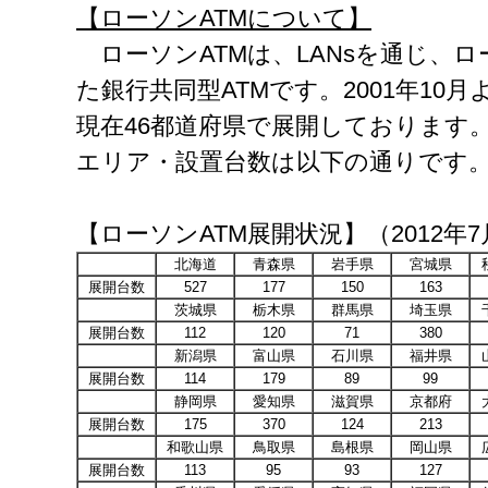
【ローソン
ATM
について】
ローソンATMは、LANsを通じ、
た銀行共同型ATMです。2001年10
現在46都道府県で展開しております
エリア・設置台数は以下の通りです
【ローソンATM展開状況】（2012年7
北海道
青森県
岩手県
宮城県
展開台数
527
177
150
163
茨城県
栃木県
群馬県
埼玉県
展開台数
112
120
71
380
新潟県
富山県
石川県
福井県
展開台数
114
179
89
99
静岡県
愛知県
滋賀県
京都府
展開台数
175
370
124
213
和歌山県
鳥取県
島根県
岡山県
展開台数
113
95
93
127