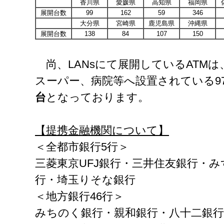
香川県
愛媛県
高知県
福岡県
展開台数
99
162
59
346
大分県
宮崎県
鹿児島県
沖縄県
展開台数
138
84
107
150
尚、LANsにて展開しているATM
スーパー、病院等へ設置されている9
台
となっております。
【提携金融機関について】
＜全都市銀行5行＞
三菱東京UFJ銀行・三井住友銀行・
行・埼玉りそな銀行
＜地方銀行46行＞
みちのく銀行・親和銀行・八十二銀行