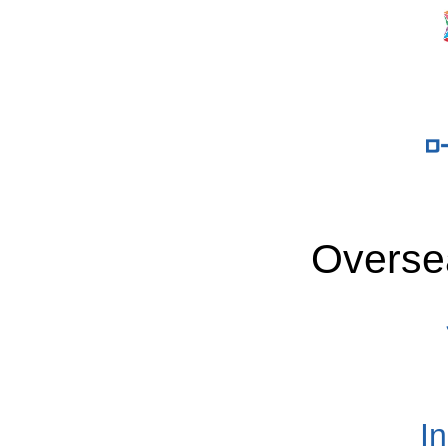
Overse
I