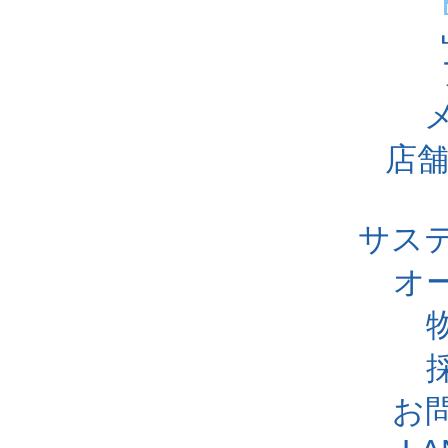
店舗
サス
オ
お