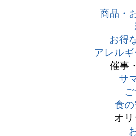
商品・
お得
アレルギ
催事
サ
ご
食の
オリ