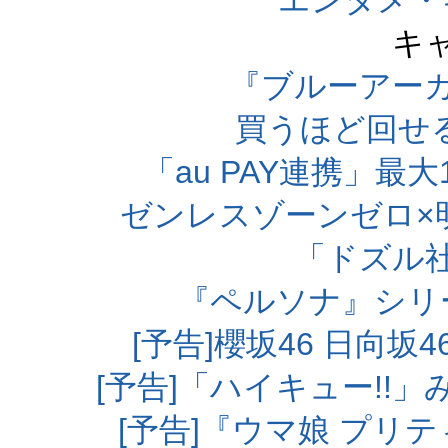
エンタメ・
キ
『ブルーアー
買うほど回せ
「au PAY連携」最大
ゼンレスゾーンゼロ×
「ドズル
『ペルソナ』シリ
[予告]櫻坂46 日向
[予告]「ハイキュー!!
[予告]『ウマ娘 プリ