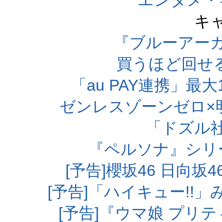
エンタメ・
キ
『ブルーアー
買うほど回せ
「au PAY連携」最大
ゼンレスゾーンゼロ×
「ドズル
『ペルソナ』シリ
[予告]櫻坂46 日向
[予告]「ハイキュー!!
[予告]『ウマ娘 プリ