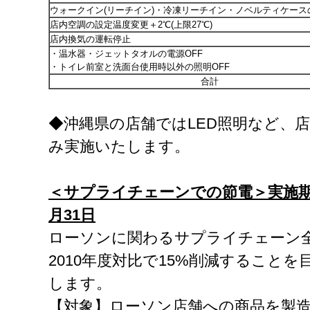
ウォークイン(リーチイン)・冷凍リーチイン・ノベルティケース
店内空調の設定温度変更＋2℃(上限27℃)
店内換気の運転停止
・温水器・ジェットタオルの電源OFF
・トイレ前室と洗面台使用時以外の照明OFF
合計
◆沖縄県の店舗ではLED照明など、
み実施いたします。
＜サプライチェーンでの節電＞実施
月
31
日
ローソンに関わるサプライチェーン
2010年度対比で15%削減すること
します。
【対象】ローソン店舗への商品を製