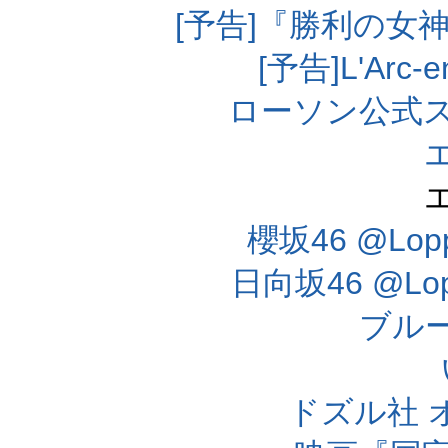
[予告]『勝利の女
[予告]L'Arc
ローソン公式
櫻坂46 @Lo
日向坂46 @L
ブル
ドズル社 