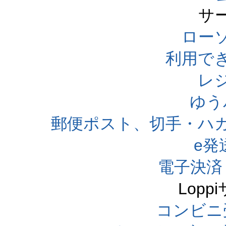
サ
ローソ
利用で
レ
ゆう
郵便ポスト、切手・ハ
e発
電子決済
Lop
コンビニ