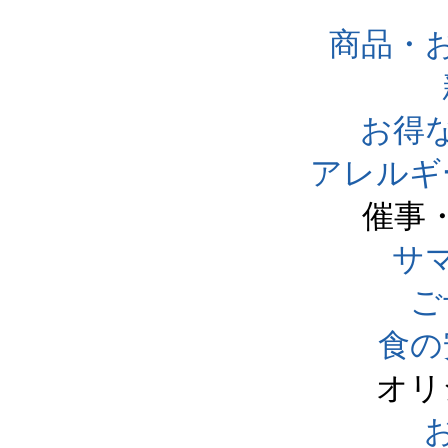
商品・
お得
アレルギ
催事
サ
ご
食の
オリ