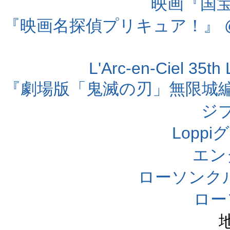
映画『国宝』
『映画名探偵プリキュア！』 @
L'Arc-en-Ciel 35t
『劇場版「鬼滅の刃」無限城編 第
ジ
Lopp
エン
ローソンク
ロー