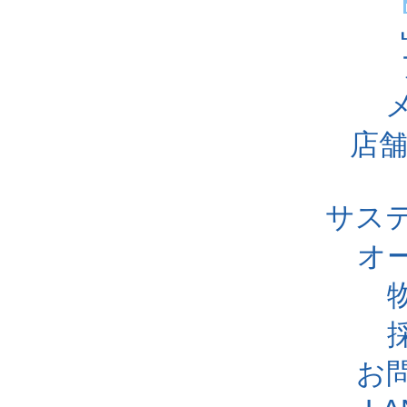
店舗
サス
オ
お