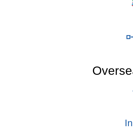
Overse
I