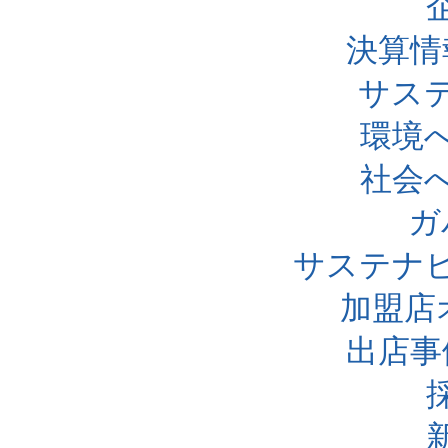
決算情
サス
環境
社会
ガ
サステナ
加盟店
出店事