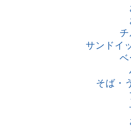
チ
サンドイ
ベ
そば・