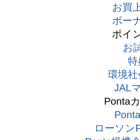
お買
ボー
ポイ
お
特
環境社
JA
Pont
Pon
ローソンP