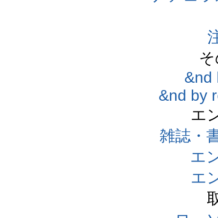
そ
&nd 
&nd by 
エ
雑誌・
エ
エ