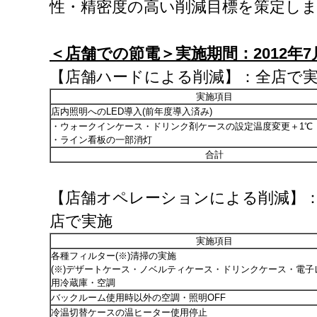
性・精密度の高い削減目標を策定し
＜店舗での節電＞実施期間：
2012
年
7
【店舗ハードによる削減】：全店で
実施項目
店内照明へのLED導入(前年度導入済み)
・ウォークインケース・ドリンク剤ケースの設定温度変更＋1℃
・ライン看板の一部消灯
合計
【店舗オペレーションによる削減】
店で実施
実施項目
各種フィルター(※)清掃の実施
(※)デザートケース・ノベルティケース・ドリンクケース・電子
用冷蔵庫・空調
バックルーム使用時以外の空調・照明OFF
冷温切替ケースの温ヒーター使用停止