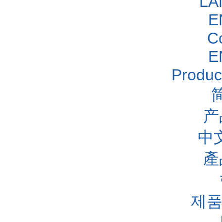
LA
E
C
E
Produc
产
中
產
제품