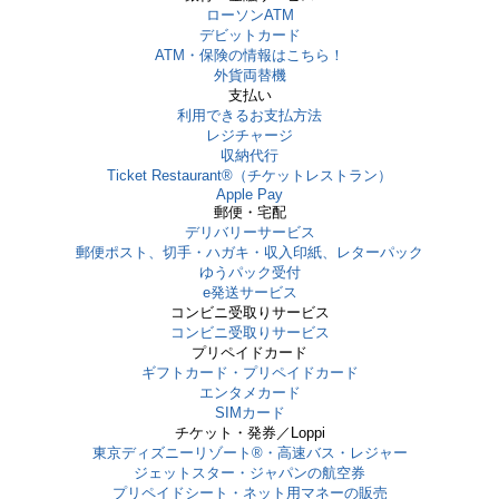
ローソンATM
デビットカード
ATM・保険の情報はこちら！
外貨両替機
支払い
利用できるお支払方法
レジチャージ
収納代行
Ticket Restaurant®（チケットレストラン）
Apple Pay
郵便・宅配
デリバリーサービス
郵便ポスト、切手・ハガキ・収入印紙、レターパック
ゆうパック受付
e発送サービス
コンビニ受取りサービス
コンビニ受取りサービス
プリペイドカード
ギフトカード・プリペイドカード
エンタメカード
SIMカード
チケット・発券／Loppi
東京ディズニーリゾート®・⾼速バス・レジャー
ジェットスター・ジャパンの航空券
プリペイドシート・ネット用マネーの販売