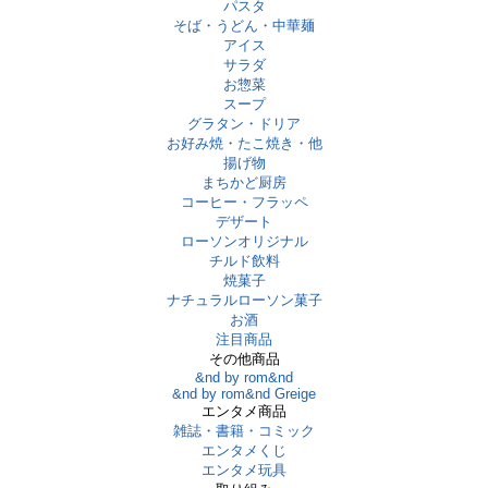
パスタ
そば・うどん・中華麺
アイス
サラダ
お惣菜
スープ
グラタン・ドリア
お好み焼・たこ焼き・他
揚げ物
まちかど厨房
コーヒー・フラッペ
デザート
ローソンオリジナル
チルド飲料
焼菓子
ナチュラルローソン菓子
お酒
注目商品
その他商品
&nd by rom&nd
&nd by rom&nd Greige
エンタメ商品
雑誌・書籍・コミック
エンタメくじ
エンタメ玩具