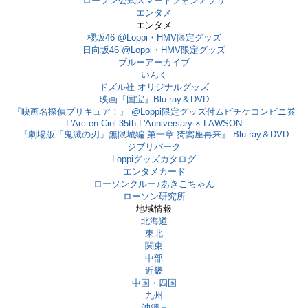
ローソン公式スマートフォンアプリ
エンタメ
エンタメ
櫻坂46 @Loppi・HMV限定グッズ
日向坂46 @Loppi・HMV限定グッズ
ブルーアーカイブ
いんく
ドズル社 オリジナルグッズ
映画『国宝』Blu-ray＆DVD
『映画名探偵プリキュア！』 @Loppi限定グッズ付ムビチケコンビニ券
L'Arc-en-Ciel 35th L'Anniversary × LAWSON
『劇場版「鬼滅の刃」無限城編 第一章 猗窩座再来』 Blu-ray＆DVD
ジブリパーク
Loppiグッズカタログ
エンタメカード
ローソンクルー♪あきこちゃん
ローソン研究所
地域情報
北海道
東北
関東
中部
近畿
中国・四国
九州
沖縄