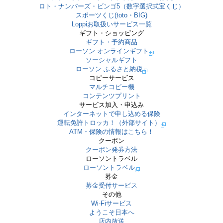
ロト・ナンバーズ・ビンゴ5（数字選択式宝くじ）
スポーツくじ(toto・BIG)
Loppiお取扱いサービス一覧
ギフト・ショッピング
ギフト・予約商品
ローソン オンラインギフト
ソーシャルギフト
ローソン ふるさと納税
コピーサービス
マルチコピー機
コンテンツプリント
サービス加入・申込み
インターネットで申し込める保険
運転免許トロッカ！（外部サイト）
ATM・保険の情報はこちら！
クーポン
クーポン発券方法
ローソントラベル
ローソントラベル
募金
募金受付サービス
その他
Wi-Fiサービス
ようこそ日本へ
店内放送