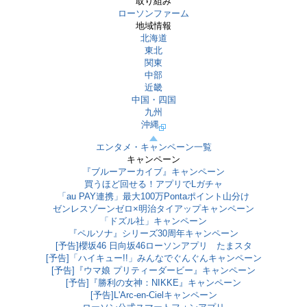
取り組み
ローソンファーム
地域情報
北海道
東北
関東
中部
近畿
中国・四国
九州
沖縄
エンタメ・キャンペーン一覧
キャンペーン
『ブルーアーカイブ』キャンペーン
買うほど回せる！アプリでLガチャ
「au PAY連携」最大100万Pontaポイント山分け
ゼンレスゾーンゼロ×明治タイアップキャンペーン
「ドズル社」キャンペーン
『ペルソナ』シリーズ30周年キャンペーン
[予告]櫻坂46 日向坂46ローソンアプリ たまスタ
[予告]「ハイキュー!!」みんなでぐんぐんキャンペーン
[予告]『ウマ娘 プリティーダービー』キャンペーン
[予告]『勝利の女神：NIKKE』キャンペーン
[予告]L'Arc-en-Cielキャンペーン