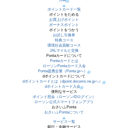
ポイントカード一覧
ポイントをためる
お買上げポイント
ボーナスポイント
ポイントをつかう
お試し引換券
特典コース
環境社会貢献コース
JALマイルと交換
Pontaカードについて
Pontaカードとは
ローソンPontaカード入会
Ponta提携企業（Ponta.jpへ）
dポイントカードについて
dポイントカードとは（dpoint.docomo.ne.jpへ）
dポイントカード入会
便利なサービス
ポイント照会（ローソンIDログイン）
ローソン公式スマートフォンアプリ
おさいふPonta
おさいふPontaについて
サービス一覧
銀行・金融サービス