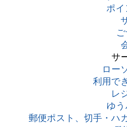
ポイ
ご
サ
ローソ
利用で
レ
ゆう
郵便ポスト、切手・ハ