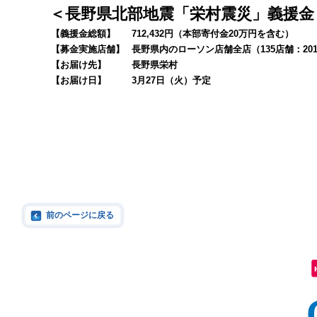
＜長野県北部地震「栄村震災」義援金
【
義援金総額
】
712,432
円（本部寄付金
20
万円を含む）
【募金実施店舗】
長野県内のローソン店舗全店（
135
店舗：
20
【お届け先】
長野県栄村
【お届け日】
3
月
27
日（火）予定
前のページに戻る