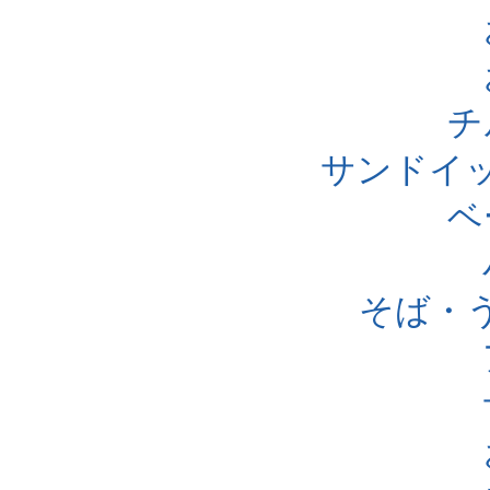
チ
サンドイ
ベ
そば・