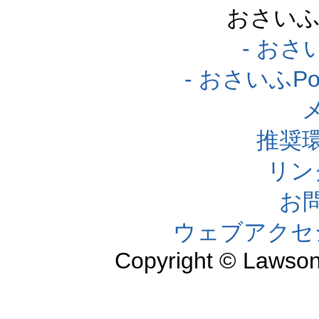
おさいふ
- おさ
- おさいふP
推奨
リン
お
ウェブアクセ
Copyright © Lawson,