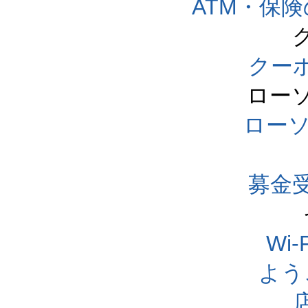
ATM・保
クー
ロー
ロー
募金
Wi
よう