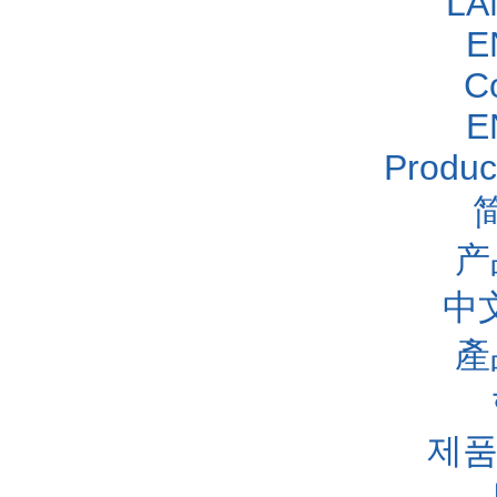
LA
E
C
E
Produc
产
中
產
제품