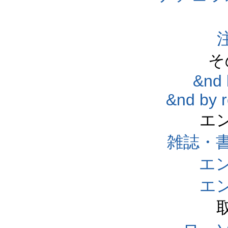
そ
&nd 
&nd by 
エ
雑誌・
エ
エ