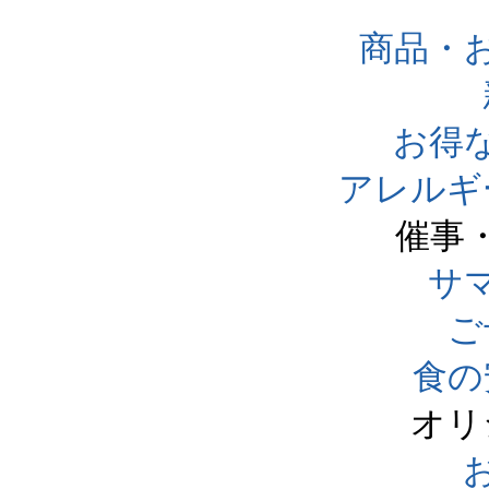
商品・
お得
アレルギ
催事
サ
ご
食の
オリ