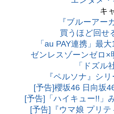
エンタメ・
キ
『ブルーアー
買うほど回せ
「au PAY連携」最大
ゼンレスゾーンゼロ×
「ドズル
『ペルソナ』シリ
[予告]櫻坂46 日向
[予告]「ハイキュー!!
[予告]『ウマ娘 プリ