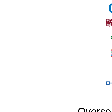
Overse