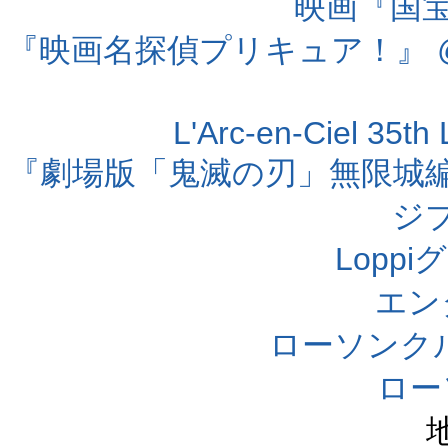
映画『国宝』
『映画名探偵プリキュア！』 @
L'Arc-en-Ciel 35t
『劇場版「鬼滅の刃」無限城編 第
ジ
Lopp
エン
ローソンク
ロー