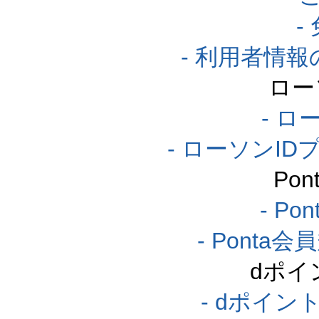
-
- 利用者情
ロー
- ロ
- ローソンI
Po
- P
- Pont
dポイ
- dポイ