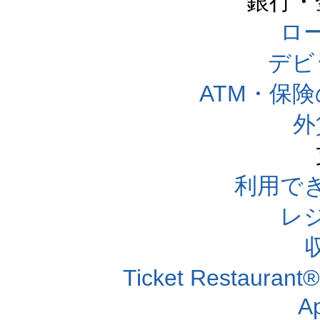
銀行・
ロー
デビ
ATM・保
外
利用で
レ
Ticket Resta
A