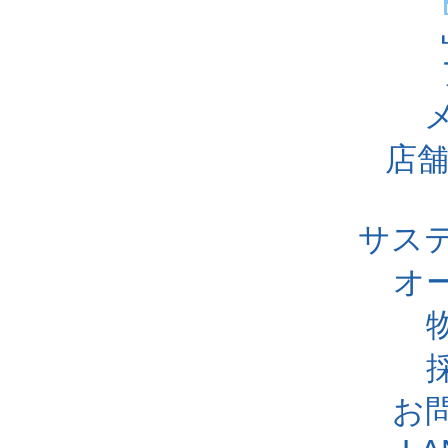
店舗
サス
オ
お