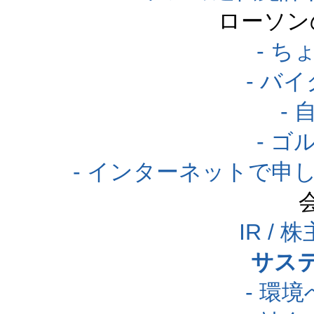
ローソン
- 
- バ
-
- 
- インターネットで申
IR /
サス
- 環