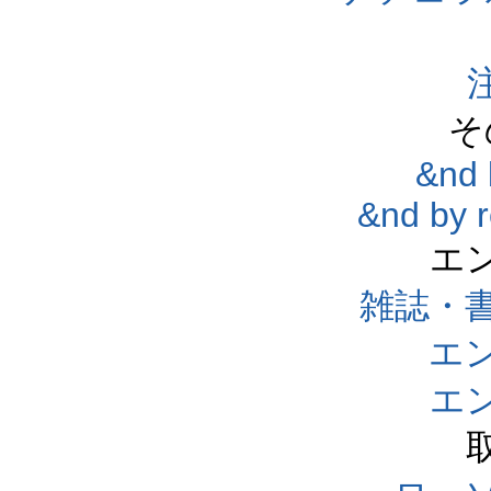
そ
&nd 
&nd by 
エ
雑誌・
エ
エ