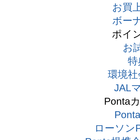
お買
ボー
ポイ
お
特
環境社
JA
Pont
Pon
ローソンP