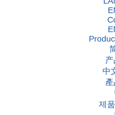
LA
E
C
E
Produc
产
中
產
제품