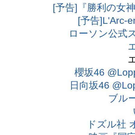
[予告]『勝利の女
[予告]L'Arc
ローソン公式
櫻坂46 @Lo
日向坂46 @L
ブル
ドズル社 