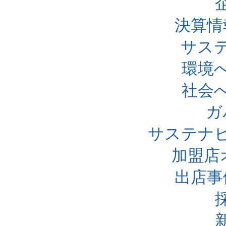
決算情
サス
環境
社会
ガ
サステナ
加盟店
出店事