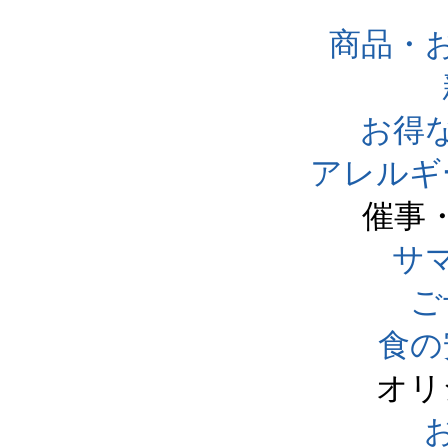
商品・
お得
アレルギ
催事
サ
ご
食の
オリ