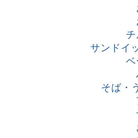
チ
サンドイ
ベ
そば・