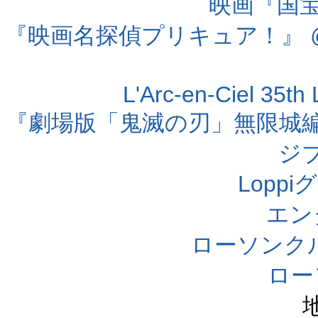
映画『国宝』
『映画名探偵プリキュア！』 @
L'Arc-en-Ciel 35t
『劇場版「鬼滅の刃」無限城編 第
ジ
Lopp
エン
ローソンク
ロー