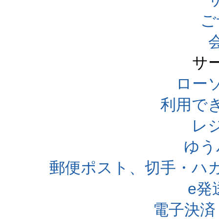
ご
サ
ローソ
利用で
レ
ゆう
郵便ポスト、切手・ハ
e発
電子決済