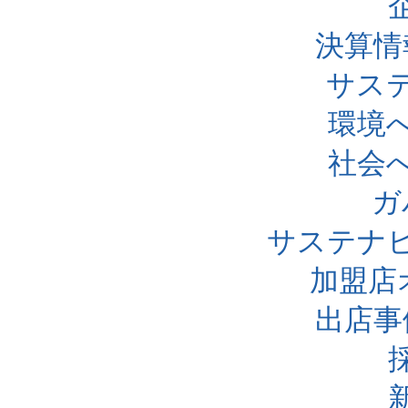
決算情
サス
環境
社会
ガ
サステナ
加盟店
出店事