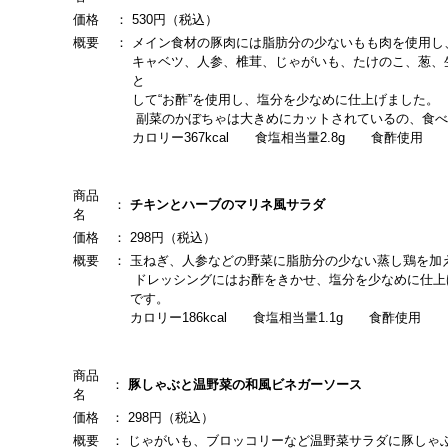
価格
：
530円（税込）
概要
：
メイン食材の豚肉には脂肪分の少ないもも肉を使用し
キャベツ、人参、椎茸、じゃがいも、たけのこ、葱、
と
して“お酢”を使用し、塩分を少なめに仕上げました。
副菜のかぼちゃは大きめにカットされているの、食べ
カロリー367kcal 食塩相当量2.8g 食酢使用
商品
：
チキンとハーブのマリネ風サラダ
名
価格
：
298円（税込）
概要
：
玉ねぎ、人参などの野菜に脂肪分の少ない蒸し鶏を加
ドレッシングにはお酢をきかせ、塩分を少なめに仕上
です。
カロリー186kcal 食塩相当量1.1g 食酢使用
商品
：
豚しゃぶと温野菜の和風ビネガーソース
名
価格
：
298円（税込）
概要
：
じゃがいも、ブロッコリーなど温野菜サラダに豚しゃ