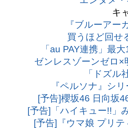
エンタメ・
キ
『ブルーアー
買うほど回せ
「au PAY連携」最大
ゼンレスゾーンゼロ×
「ドズル
『ペルソナ』シリ
[予告]櫻坂46 日向
[予告]「ハイキュー!!
[予告]『ウマ娘 プリ