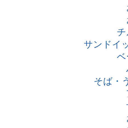
チ
サンドイ
ベ
そば・