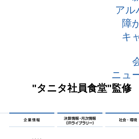
アル
障
キ
ニュ
"タニタ社員食堂"監修