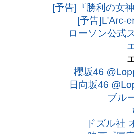
[予告]『勝利の女
[予告]L'Arc
ローソン公式
櫻坂46 @Lo
日向坂46 @L
ブル
ドズル社 