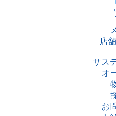
店舗
サス
オ
お