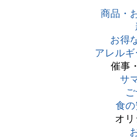
商品・
お得
アレルギ
催事
サ
ご
食の
オリ