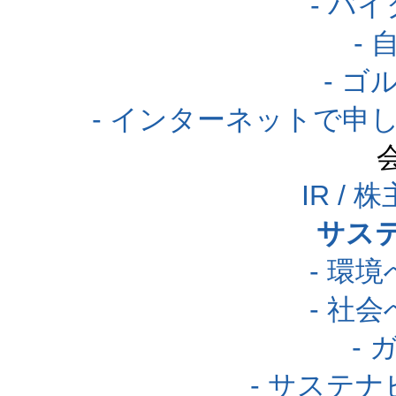
- バ
-
- 
- インターネットで申
IR /
サス
- 環
- 社
-
- サステ