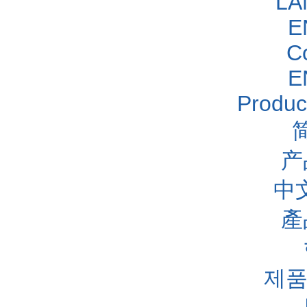
LA
E
C
E
Produc
产
中
產
제품