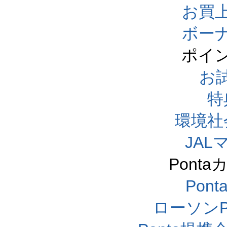
お買
ボー
ポイ
お
特
環境社
JA
Pont
Pon
ローソンP