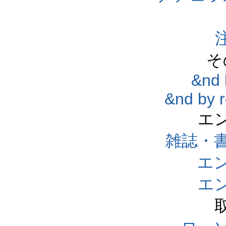
そ
&nd 
&nd by 
エ
雑誌・
エ
エ