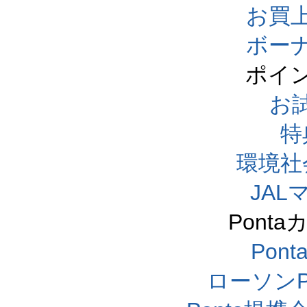
お買
ボー
ポイ
お
特
環境社
JA
Pont
Pon
ローソンP