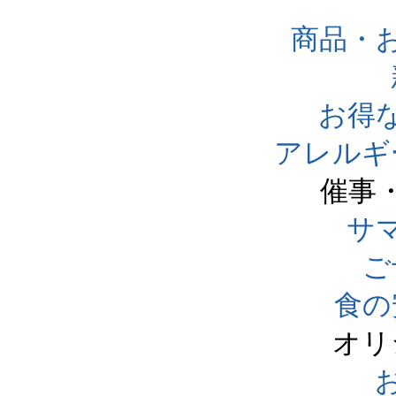
商品・
お得
アレルギ
催事
サ
ご
食の
オリ