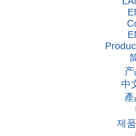
LA
E
C
E
Produc
产
中
產
제품