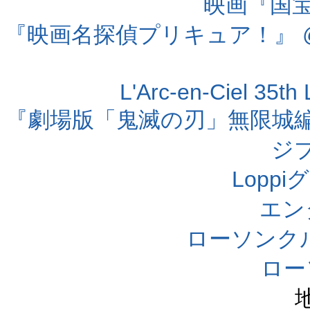
映画『国宝』
『映画名探偵プリキュア！』 @
L'Arc-en-Ciel 35t
『劇場版「鬼滅の刃」無限城編 第
ジ
Lopp
エン
ローソンク
ロー