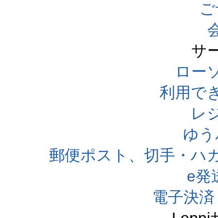
ご
サ
ローソ
利用で
レ
ゆう
郵便ポスト、切手・ハ
e発
電子決済