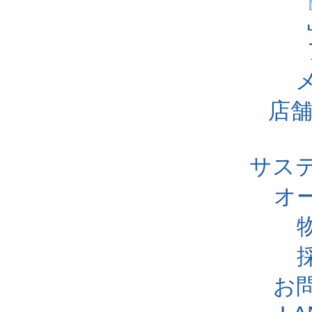
店舗
サス
オ
お