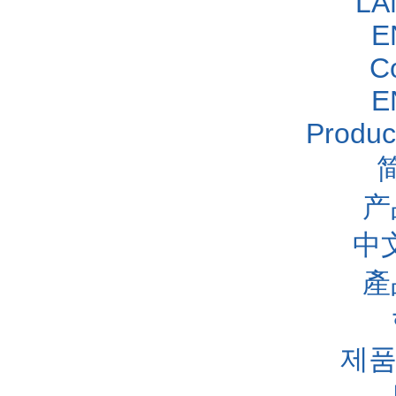
LA
E
C
E
Produc
产
中
產
제품