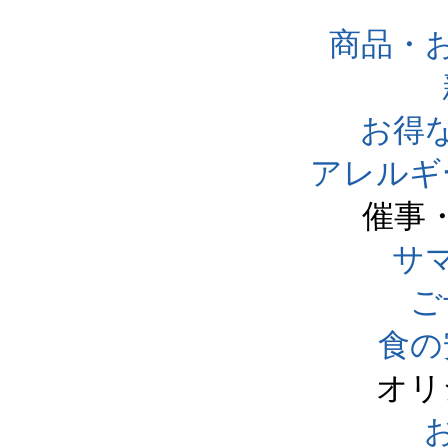
商品・
お得
アレルギ
催事
サ
ご
食の
オリ