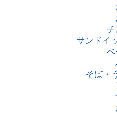
チ
サンドイ
ベ
そば・