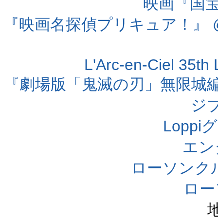
映画『国宝』
『映画名探偵プリキュア！』 @
L'Arc-en-Ciel 35t
『劇場版「鬼滅の刃」無限城編 第
ジ
Lopp
エン
ローソンク
ロー