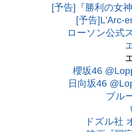
[予告]『勝利の女
[予告]L'Arc
ローソン公式
櫻坂46 @Lo
日向坂46 @L
ブル
ドズル社 