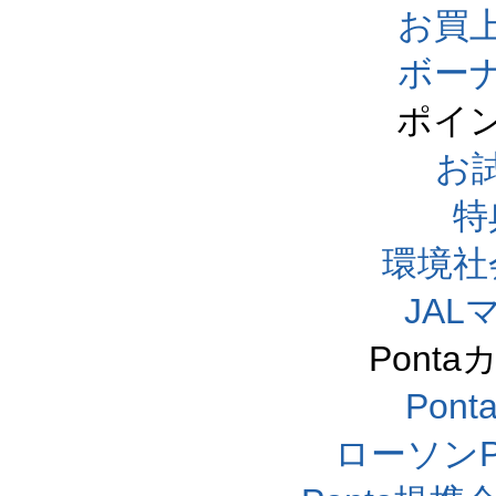
お買
ボー
ポイ
お
特
環境社
JA
Pont
Pon
ローソンP