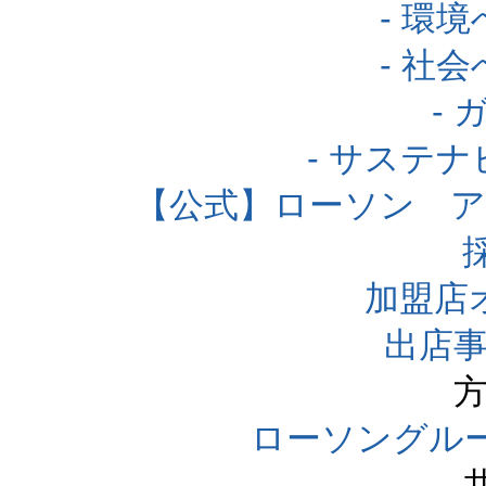
- 環
- 社
-
- サステ
【公式】ローソン 
加盟店
出店事
方
ローソングル