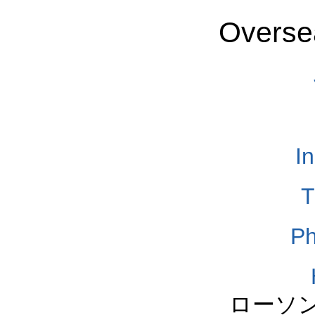
Overse
I
T
Ph
ローソ