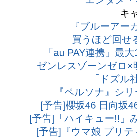
エンタメ・
キ
『ブルーアー
買うほど回せ
「au PAY連携」最大
ゼンレスゾーンゼロ×
「ドズル
『ペルソナ』シリ
[予告]櫻坂46 日向
[予告]「ハイキュー!!
[予告]『ウマ娘 プリ