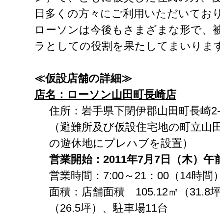
日多くの方々にご利用いただいてお
ローソンは今後もさまざまな形で、
ラとしての役割を果たしてまいりま
≪仮設店舗の詳細≫
店名
：ローソン山田町長崎店
住所：岩手県下閉伊郡山田町長崎2-7
（避難所及び仮設住宅地の町立山田
の遊休地にプレハブを設置）
営業開始
：
2011
年
7
月
7
日（木）午
営業時間：7:00～21：00（14時間
面積：店舗面積 105.12㎡（31.8
（26.5坪）、駐車場11台