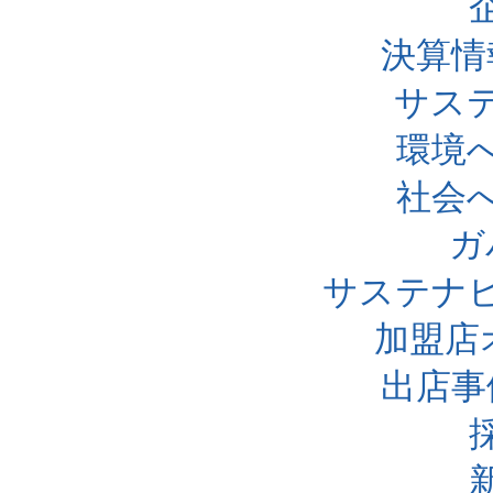
決算情
サス
環境
社会
ガ
サステナ
加盟店
出店事