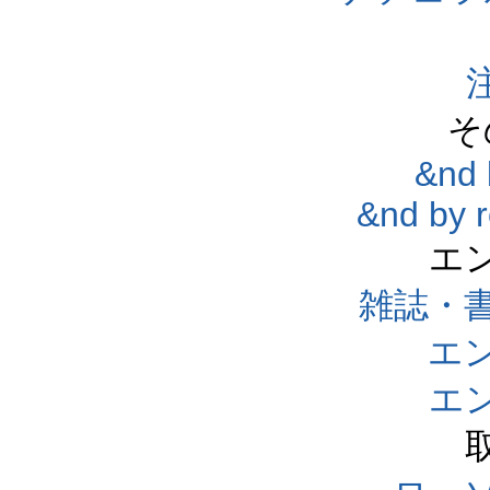
そ
&nd 
&nd by 
エ
雑誌・
エ
エ