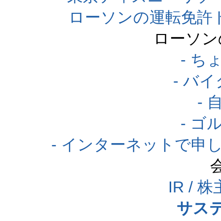
ローソンの運転免許
ローソン
- 
- バ
-
- 
- インターネットで申
IR /
サス