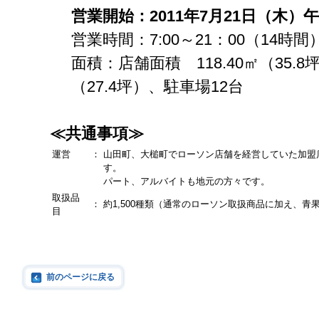
営業開始
：
2011
年
7
月
21
日（木）午
営業時間：7:00～21：00（14時間
面積：店舗面積 118.40㎡（35.8
（27.4坪）、駐車場12台
≪共通事項≫
運営
：
山田町、大槌町でローソン店舗を経営していた加盟
す。
パート、アルバイトも地元の方々です。
取扱品
：
約1,500種類（通常のローソン取扱商品に加え、青
目
前のページに戻る