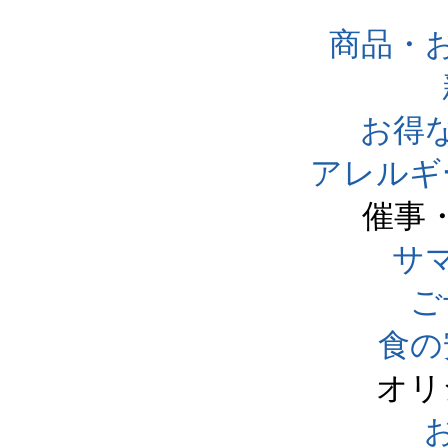
商品・
お得
アレルギ
催事
サ
ご
食の
オリ