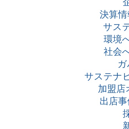
決算情
サス
環境
社会
ガ
サステナ
加盟店
出店事