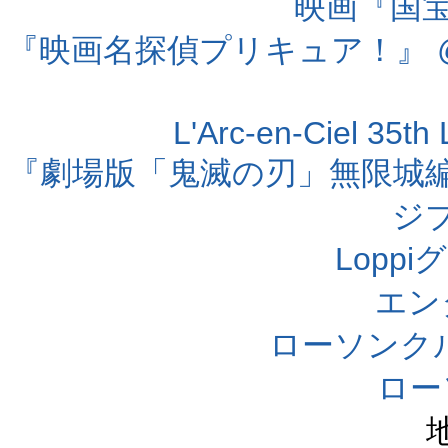
映画『国宝』
『映画名探偵プリキュア！』 @
L'Arc-en-Ciel 35t
『劇場版「鬼滅の刃」無限城編 第
ジ
Lopp
エン
ローソンク
ロー