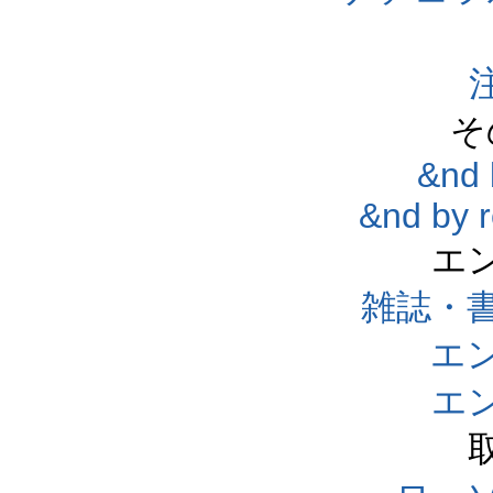
そ
&nd 
&nd by 
エ
雑誌・
エ
エ