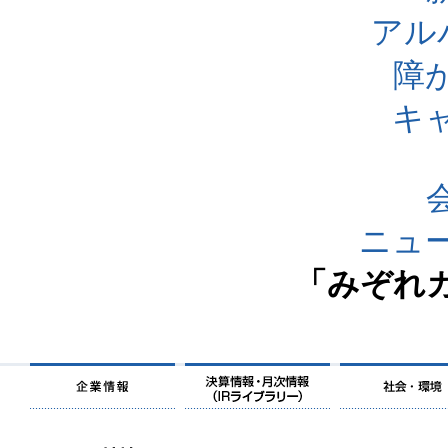
アル
障
キ
ニュ
「みぞれ