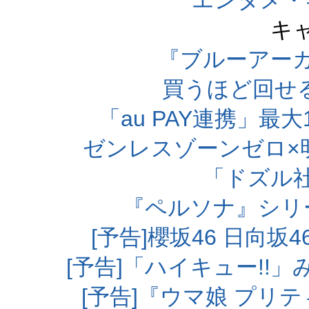
エンタメ・
キ
『ブルーアー
買うほど回せ
「au PAY連携」最大
ゼンレスゾーンゼロ×
「ドズル
『ペルソナ』シリ
[予告]櫻坂46 日向
[予告]「ハイキュー!!
[予告]『ウマ娘 プリ