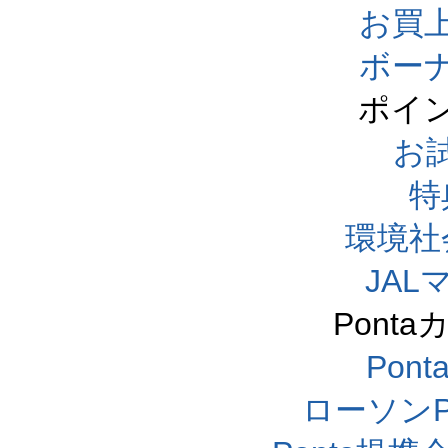
お買
ボー
ポイ
お
特
環境社
JA
Pont
Pon
ローソンP