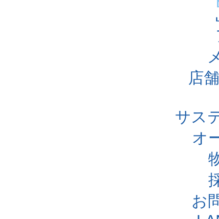
店舗
サス
オ
お