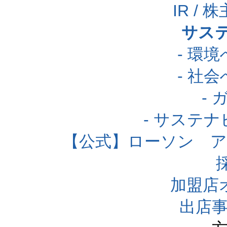
IR /
サス
- 環
- 社
-
- サステ
【公式】ローソン 
加盟店
出店事