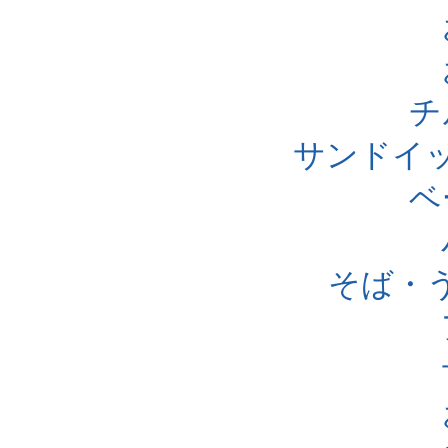
チ
サンドイ
ベ
そば・