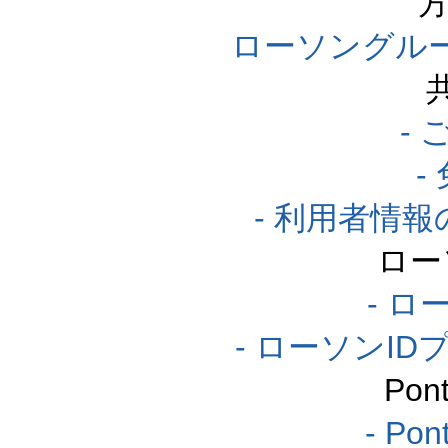
方
ローソングル
-
-
- 利用者情
ロー
- ロ
- ローソンI
Po
- P