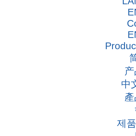
LA
E
C
E
Produc
产
中
產
제품