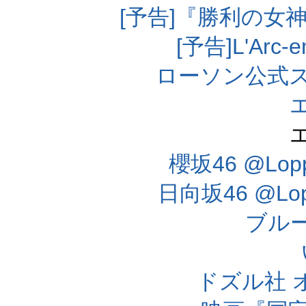
[予告]『勝利の女
[予告]L'Arc
ローソン公式
櫻坂46 @Lo
日向坂46 @L
ブル
ドズル社 