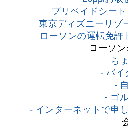
プリペイドシート
東京ディズニーリゾ
ローソンの運転免許
ローソン
- 
- バ
-
- 
- インターネットで申