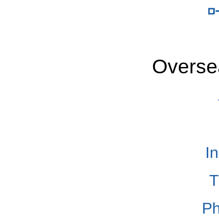
Overse
I
T
Ph