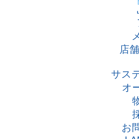
店舗
サス
オ
お