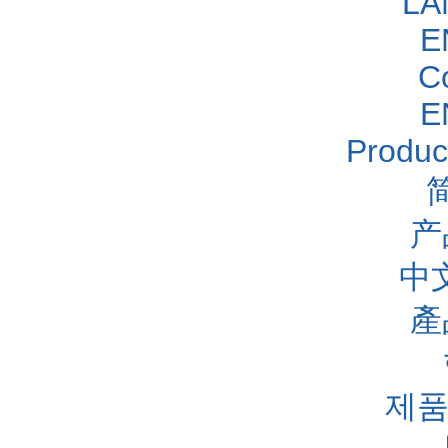
LA
E
C
E
Produc
产
中
產
제품