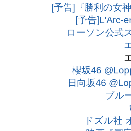
[予告]『勝利の女
[予告]L'Arc
ローソン公式
櫻坂46 @Lo
日向坂46 @L
ブル
ドズル社 