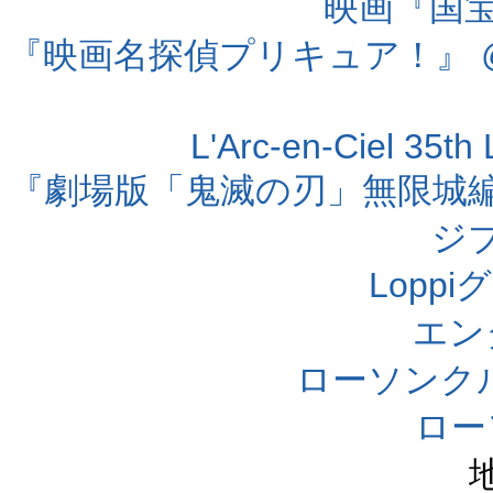
映画『国宝』
『映画名探偵プリキュア！』 @
L'Arc-en-Ciel 35t
『劇場版「鬼滅の刃」無限城編 第
ジ
Lopp
エン
ローソンク
ロー