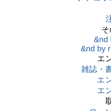
そ
&nd 
&nd by 
エ
雑誌・
エ
エ