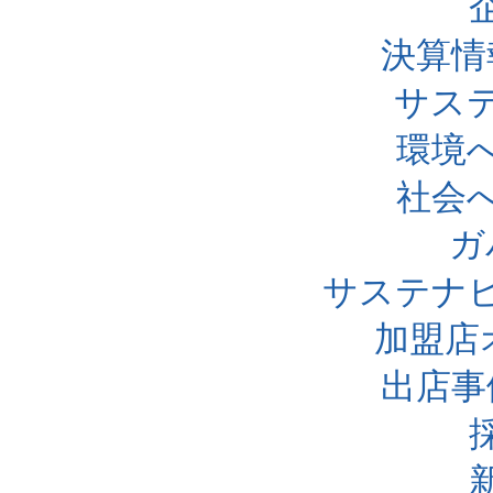
決算情
サス
環境
社会
ガ
サステナ
加盟店
出店事