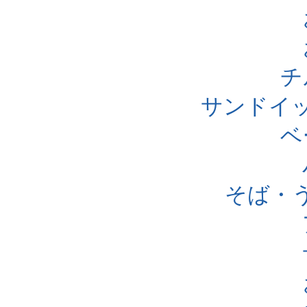
チ
サンドイ
ベ
そば・