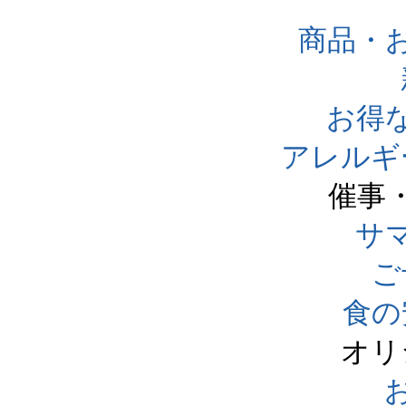
商品・
お得
アレルギ
催事
サ
ご
食の
オリ