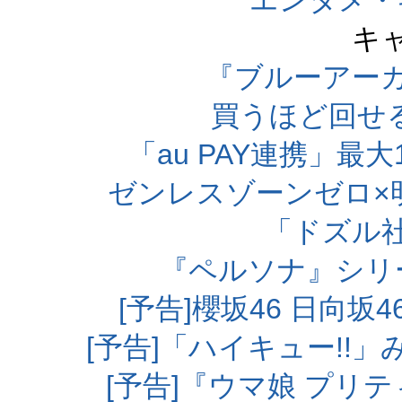
エンタメ・
キ
『ブルーアー
買うほど回せ
「au PAY連携」最大
ゼンレスゾーンゼロ×
「ドズル
『ペルソナ』シリ
[予告]櫻坂46 日向
[予告]「ハイキュー!!
[予告]『ウマ娘 プリ