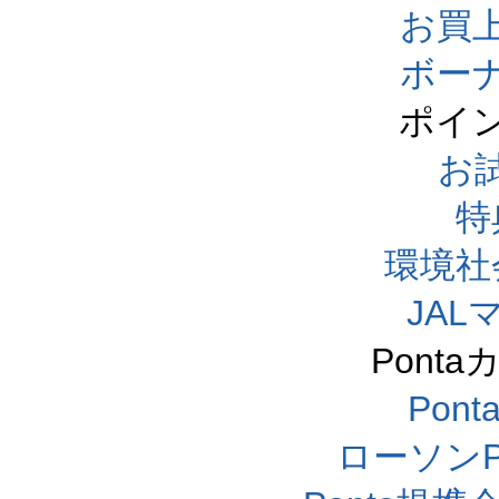
お買
ボー
ポイ
お
特
環境社
JA
Pont
Pon
ローソンP