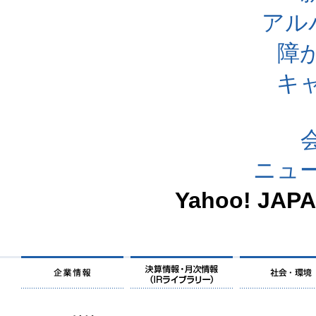
アル
障
キ
ニュ
Yahoo! J