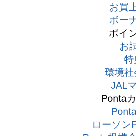
お買
ボー
ポイ
お
特
環境社
JA
Pont
Pon
ローソンP