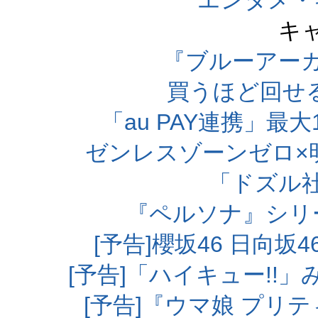
エンタメ・
キ
『ブルーアー
買うほど回せ
「au PAY連携」最大
ゼンレスゾーンゼロ×
「ドズル
『ペルソナ』シリ
[予告]櫻坂46 日向
[予告]「ハイキュー!!
[予告]『ウマ娘 プリ