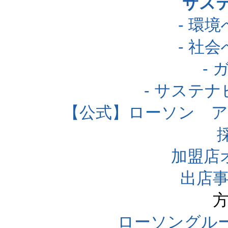
サス
- 環
- 社
-
- サステ
【公式】ローソン 
加盟店
出店事
方
ローソングル