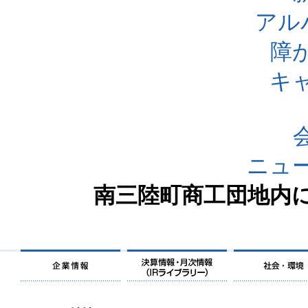
アル
障
キ
ニュ
南三陸町商工団地内