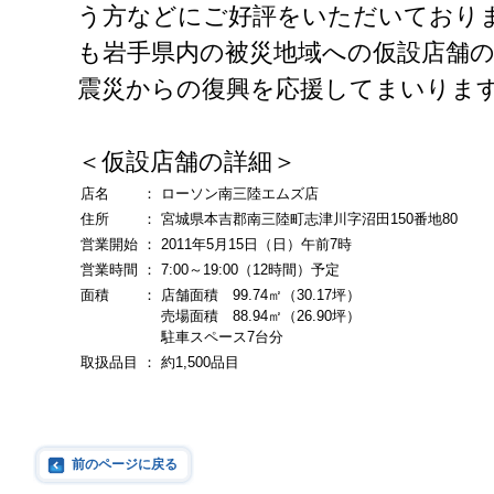
う方などにご好評をいただいており
も岩手県内の被災地域への仮設店舗
震災からの復興を応援してまいりま
＜仮設店舗の詳細＞
店名
：
ローソン南三陸エムズ店
住所
：
宮城県本吉郡南三陸町志津川字沼田150番地80
営業開始
：
2011年5月15日（日）午前7時
営業時間
：
7:00～19:00（12時間）予定
面積
：
店舗面積 99.74㎡（30.17坪）
売場面積 88.94㎡（26.90坪）
駐車スペース7台分
取扱品目
：
約1,500品目
前のページに戻る