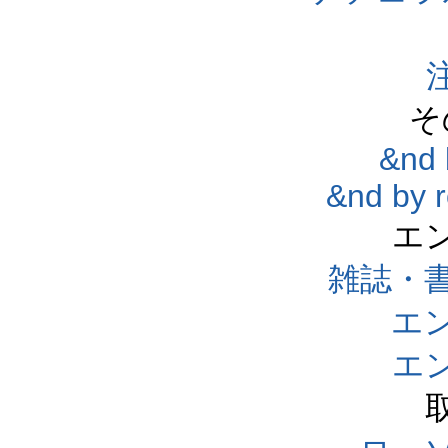
そ
&nd 
&nd by 
エ
雑誌・
エ
エ