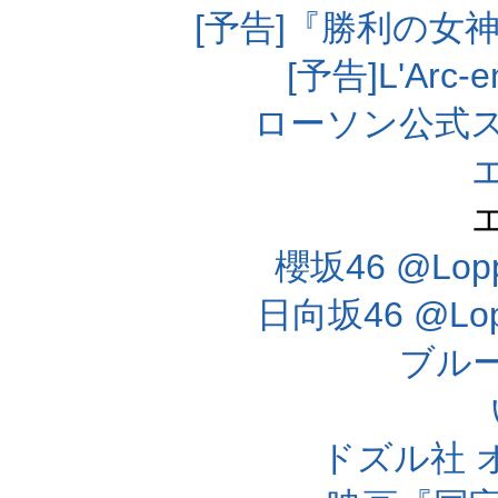
[予告]『勝利の女
[予告]L'Arc
ローソン公式
櫻坂46 @Lo
日向坂46 @L
ブル
ドズル社 