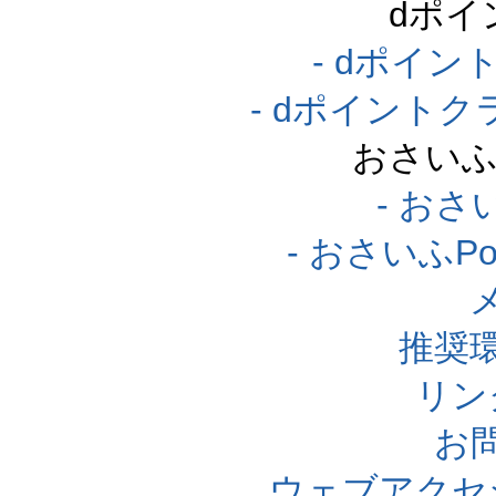
dポイ
- dポイ
- dポイント
おさいふ
- おさ
- おさいふP
推奨
リン
お
ウェブアクセ