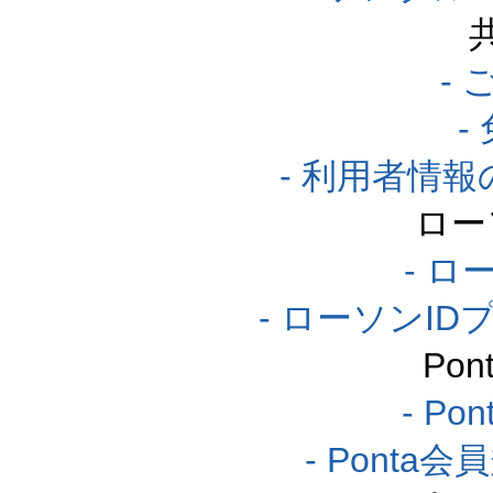
-
-
- 利用者情
ロー
- ロ
- ローソンI
Po
- P
- Pont