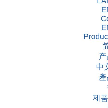
LA
E
C
E
Produc
产
中
產
제품