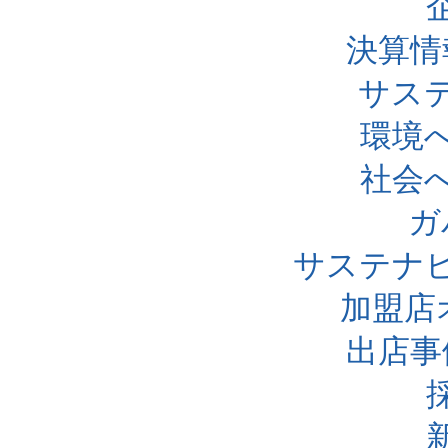
決算情
サス
環境
社会
ガ
サステナ
加盟店
出店事