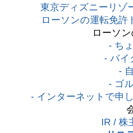
東京ディズニーリゾ
ローソンの運転免許
ローソン
- 
- バ
-
- 
- インターネットで申
IR /