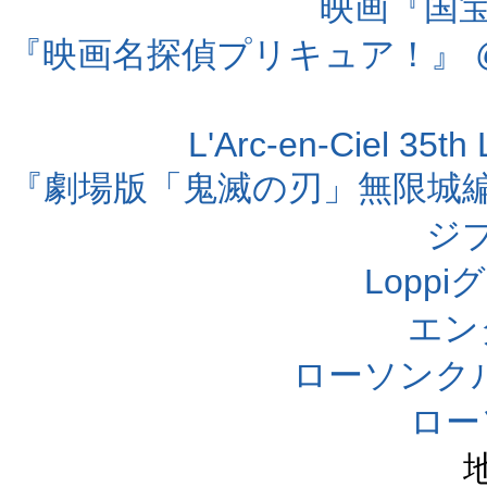
映画『国宝』
『映画名探偵プリキュア！』 @
L'Arc-en-Ciel 35t
『劇場版「鬼滅の刃」無限城編 第
ジ
Lopp
エン
ローソンク
ロー