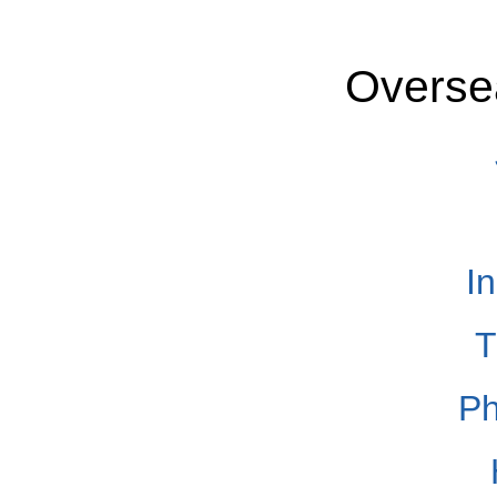
Overse
I
T
Ph