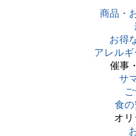
商品・
お得
アレルギ
催事
サ
ご
食の
オリ