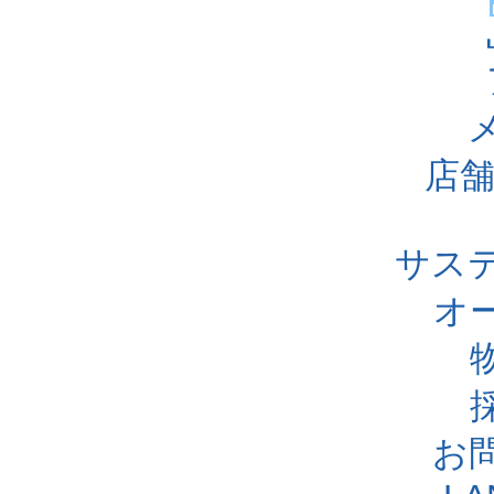
店舗
サス
オ
お