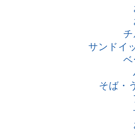
チ
サンドイ
ベ
そば・