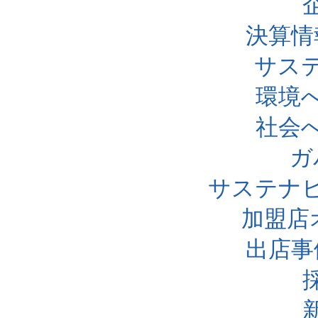
決算情
サス
環境
社会
ガ
サステナ
加盟店
出店事