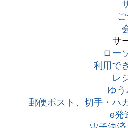
ご
サ
ローソ
利用で
レ
ゆう
郵便ポスト、切手・ハ
e発
電子決済