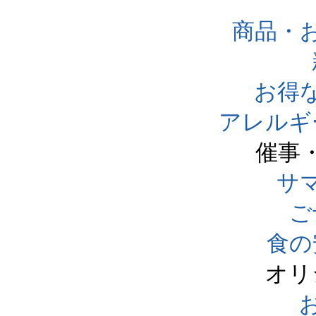
商品・
お得
アレルギ
催事
サ
ご
食の
オリ