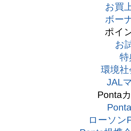
お買
ボー
ポイ
お
特
環境社
JA
Pont
Pon
ローソンP