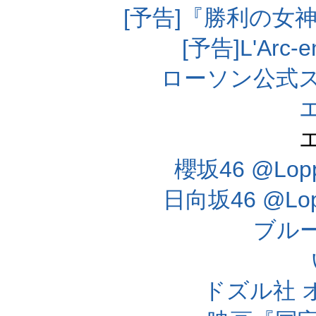
[予告]『勝利の女
[予告]L'Arc
ローソン公式
櫻坂46 @Lo
日向坂46 @L
ブル
ドズル社 