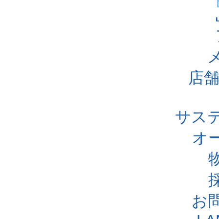
店舗
サス
オ
お