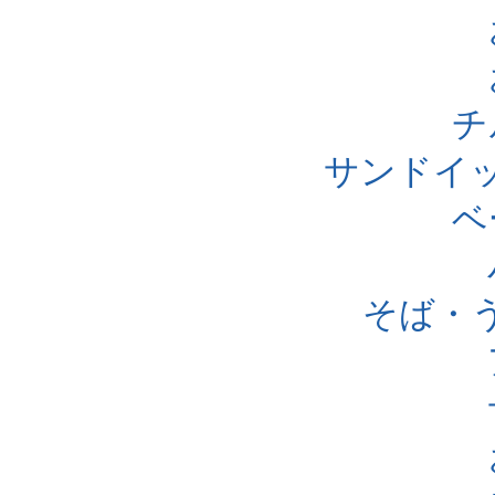
チ
サンドイ
ベ
そば・