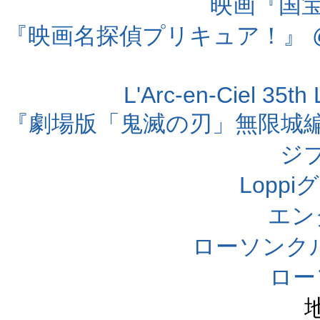
映画『国宝』
『映画名探偵プリキュア！』 @
L'Arc-en-Ciel 35t
『劇場版「鬼滅の刃」無限城編 第
ジ
Lopp
エン
ローソンク
ロー