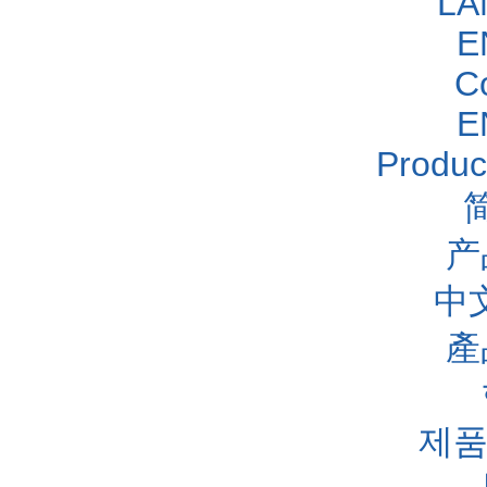
LA
E
C
E
Produc
产
中
產
제품