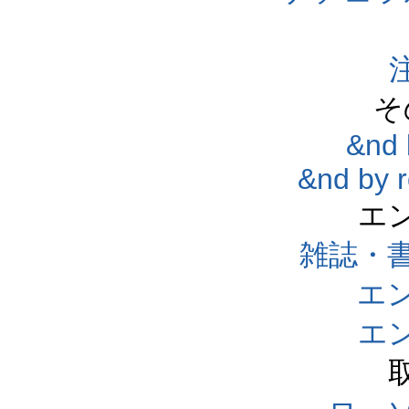
そ
&nd 
&nd by 
エ
雑誌・
エ
エ