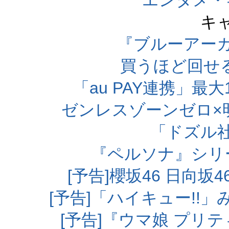
エンタメ・
キ
『ブルーアー
買うほど回せ
「au PAY連携」最大
ゼンレスゾーンゼロ×
「ドズル
『ペルソナ』シリ
[予告]櫻坂46 日向
[予告]「ハイキュー!!
[予告]『ウマ娘 プリ