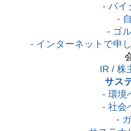
- バ
-
- 
- インターネットで申
IR /
サス
- 環
- 社
-