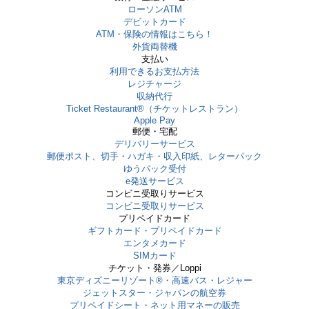
ローソンATM
デビットカード
ATM・保険の情報はこちら！
外貨両替機
支払い
利用できるお支払方法
レジチャージ
収納代行
Ticket Restaurant®（チケットレストラン）
Apple Pay
郵便・宅配
デリバリーサービス
郵便ポスト、切手・ハガキ・収入印紙、レターパック
ゆうパック受付
e発送サービス
コンビニ受取りサービス
コンビニ受取りサービス
プリペイドカード
ギフトカード・プリペイドカード
エンタメカード
SIMカード
チケット・発券／Loppi
東京ディズニーリゾート®・⾼速バス・レジャー
ジェットスター・ジャパンの航空券
プリペイドシート・ネット用マネーの販売