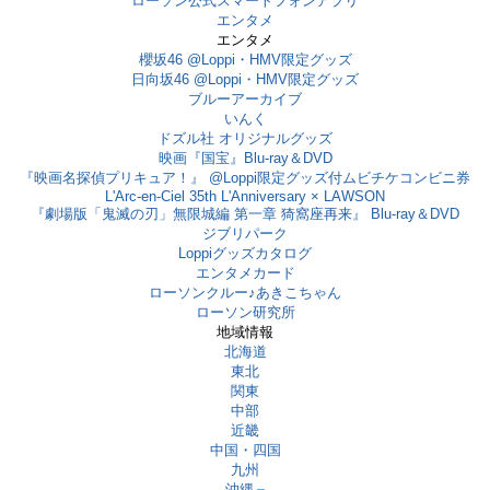
ローソン公式スマートフォンアプリ
エンタメ
エンタメ
櫻坂46 @Loppi・HMV限定グッズ
日向坂46 @Loppi・HMV限定グッズ
ブルーアーカイブ
いんく
ドズル社 オリジナルグッズ
映画『国宝』Blu-ray＆DVD
『映画名探偵プリキュア！』 @Loppi限定グッズ付ムビチケコンビニ券
L'Arc-en-Ciel 35th L'Anniversary × LAWSON
『劇場版「鬼滅の刃」無限城編 第一章 猗窩座再来』 Blu-ray＆DVD
ジブリパーク
Loppiグッズカタログ
エンタメカード
ローソンクルー♪あきこちゃん
ローソン研究所
地域情報
北海道
東北
関東
中部
近畿
中国・四国
九州
沖縄