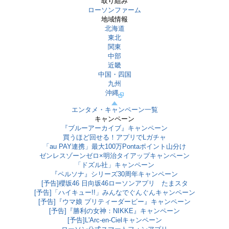
取り組み
ローソンファーム
地域情報
北海道
東北
関東
中部
近畿
中国・四国
九州
沖縄
エンタメ・キャンペーン一覧
キャンペーン
『ブルーアーカイブ』キャンペーン
買うほど回せる！アプリでLガチャ
「au PAY連携」最大100万Pontaポイント山分け
ゼンレスゾーンゼロ×明治タイアップキャンペーン
「ドズル社」キャンペーン
『ペルソナ』シリーズ30周年キャンペーン
[予告]櫻坂46 日向坂46ローソンアプリ たまスタ
[予告]「ハイキュー!!」みんなでぐんぐんキャンペーン
[予告]『ウマ娘 プリティーダービー』キャンペーン
[予告]『勝利の女神：NIKKE』キャンペーン
[予告]L'Arc-en-Cielキャンペーン