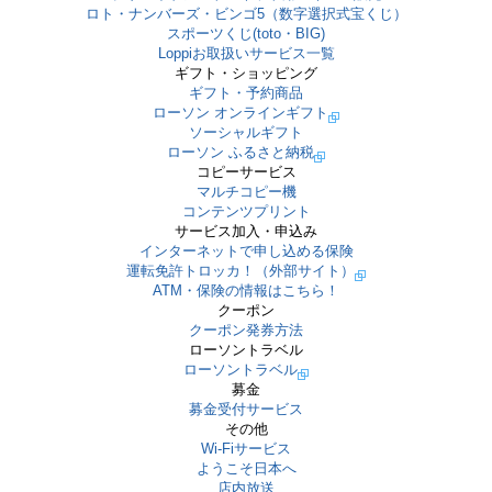
ロト・ナンバーズ・ビンゴ5（数字選択式宝くじ）
スポーツくじ(toto・BIG)
Loppiお取扱いサービス一覧
ギフト・ショッピング
ギフト・予約商品
ローソン オンラインギフト
ソーシャルギフト
ローソン ふるさと納税
コピーサービス
マルチコピー機
コンテンツプリント
サービス加入・申込み
インターネットで申し込める保険
運転免許トロッカ！（外部サイト）
ATM・保険の情報はこちら！
クーポン
クーポン発券方法
ローソントラベル
ローソントラベル
募金
募金受付サービス
その他
Wi-Fiサービス
ようこそ日本へ
店内放送