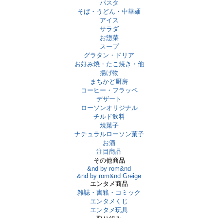
パスタ
そば・うどん・中華麺
アイス
サラダ
お惣菜
スープ
グラタン・ドリア
お好み焼・たこ焼き・他
揚げ物
まちかど厨房
コーヒー・フラッペ
デザート
ローソンオリジナル
チルド飲料
焼菓子
ナチュラルローソン菓子
お酒
注目商品
その他商品
&nd by rom&nd
&nd by rom&nd Greige
エンタメ商品
雑誌・書籍・コミック
エンタメくじ
エンタメ玩具