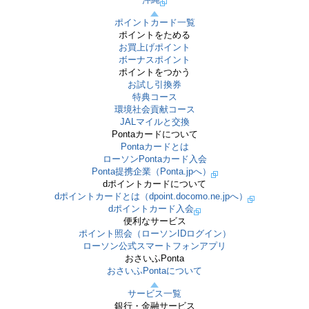
ポイントカード一覧
ポイントをためる
お買上げポイント
ボーナスポイント
ポイントをつかう
お試し引換券
特典コース
環境社会貢献コース
JALマイルと交換
Pontaカードについて
Pontaカードとは
ローソンPontaカード入会
Ponta提携企業（Ponta.jpへ）
dポイントカードについて
dポイントカードとは（dpoint.docomo.ne.jpへ）
dポイントカード入会
便利なサービス
ポイント照会（ローソンIDログイン）
ローソン公式スマートフォンアプリ
おさいふPonta
おさいふPontaについて
サービス一覧
銀行・金融サービス