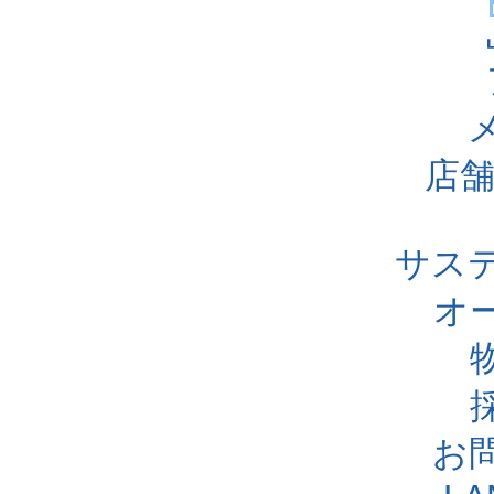
店舗
サス
オ
お