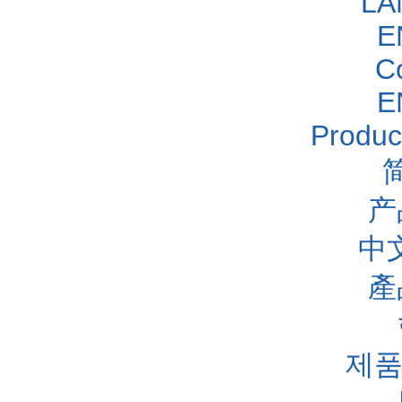
LA
E
C
E
Produc
产
中
產
제품