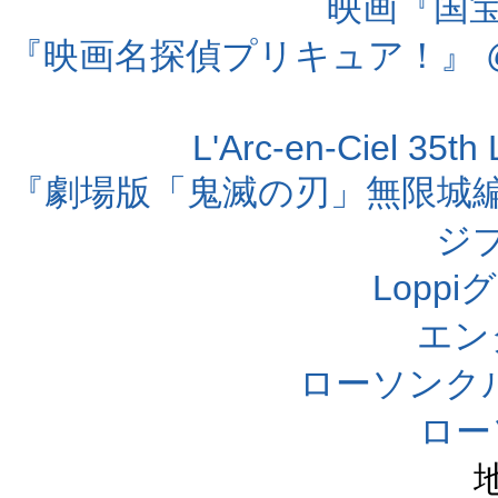
映画『国宝』
『映画名探偵プリキュア！』 @
L'Arc-en-Ciel 35t
『劇場版「鬼滅の刃」無限城編 第
ジ
Lopp
エン
ローソンク
ロー