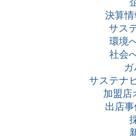
決算情
サス
環境
社会
ガ
サステナ
加盟店
出店事