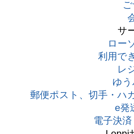
ご
サ
ローソ
利用で
レ
ゆう
郵便ポスト、切手・ハ
e発
電子決済
Lop