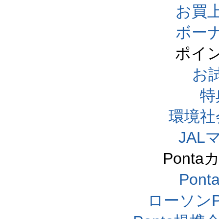
お買
ボー
ポイ
お
特
環境社
JA
Pont
Pon
ローソンP