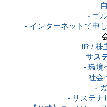
-
- 
- インターネットで申
IR /
サス
- 環
- 社
-
- サステ