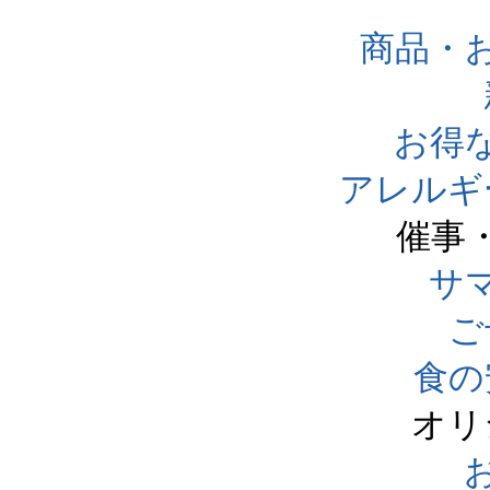
商品・
お得
アレルギ
催事
サ
ご
食の
オリ