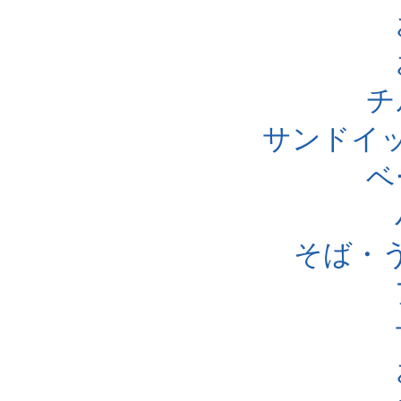
チ
サンドイ
ベ
そば・