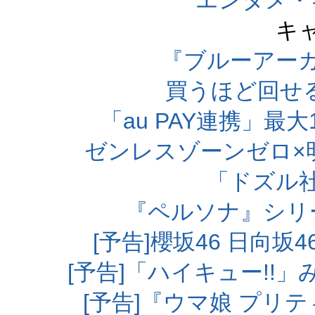
エンタメ・
キ
『ブルーアー
買うほど回せ
「au PAY連携」最大
ゼンレスゾーンゼロ×
「ドズル
『ペルソナ』シリ
[予告]櫻坂46 日向
[予告]「ハイキュー!!
[予告]『ウマ娘 プリ