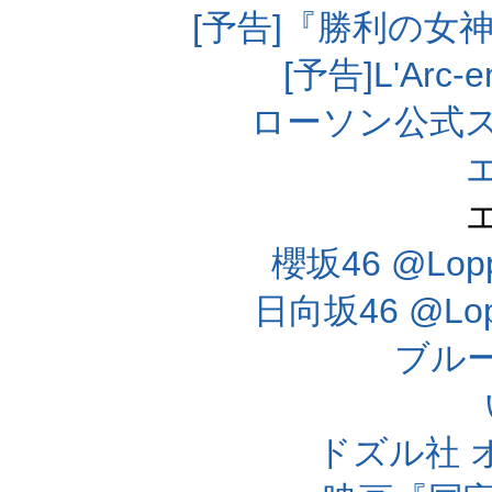
[予告]『勝利の女
[予告]L'Arc
ローソン公式
櫻坂46 @Lo
日向坂46 @L
ブル
ドズル社 