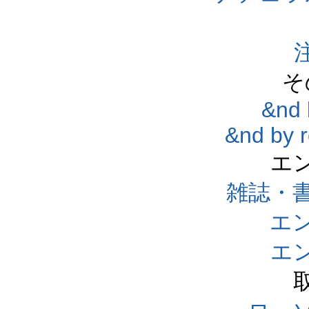
そ
&nd 
&nd by 
エ
雑誌・
エ
エ