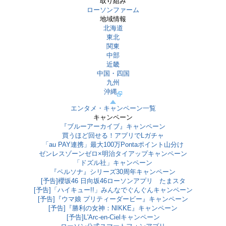
取り組み
ローソンファーム
地域情報
北海道
東北
関東
中部
近畿
中国・四国
九州
沖縄
エンタメ・キャンペーン一覧
キャンペーン
『ブルーアーカイブ』キャンペーン
買うほど回せる！アプリでLガチャ
「au PAY連携」最大100万Pontaポイント山分け
ゼンレスゾーンゼロ×明治タイアップキャンペーン
「ドズル社」キャンペーン
『ペルソナ』シリーズ30周年キャンペーン
[予告]櫻坂46 日向坂46ローソンアプリ たまスタ
[予告]「ハイキュー!!」みんなでぐんぐんキャンペーン
[予告]『ウマ娘 プリティーダービー』キャンペーン
[予告]『勝利の女神：NIKKE』キャンペーン
[予告]L'Arc-en-Cielキャンペーン