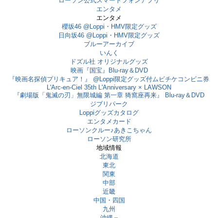
ローソン公式スマートフォンアプリ
エンタメ
エンタメ
櫻坂46 @Loppi・HMV限定グッズ
日向坂46 @Loppi・HMV限定グッズ
ブルーアーカイブ
いんく
ドズル社 オリジナルグッズ
映画『国宝』Blu-ray＆DVD
『映画名探偵プリキュア！』 @Loppi限定グッズ付ムビチケコンビニ券
L'Arc-en-Ciel 35th L'Anniversary × LAWSON
『劇場版「鬼滅の刃」無限城編 第一章 猗窩座再来』 Blu-ray＆DVD
ジブリパーク
Loppiグッズカタログ
エンタメカード
ローソンクルー♪あきこちゃん
ローソン研究所
地域情報
北海道
東北
関東
中部
近畿
中国・四国
九州
沖縄