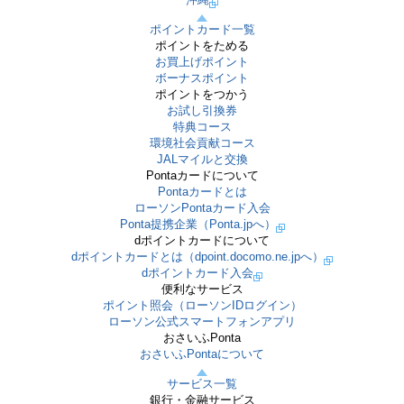
ポイントカード一覧
ポイントをためる
お買上げポイント
ボーナスポイント
ポイントをつかう
お試し引換券
特典コース
環境社会貢献コース
JALマイルと交換
Pontaカードについて
Pontaカードとは
ローソンPontaカード入会
Ponta提携企業（Ponta.jpへ）
dポイントカードについて
dポイントカードとは（dpoint.docomo.ne.jpへ）
dポイントカード入会
便利なサービス
ポイント照会（ローソンIDログイン）
ローソン公式スマートフォンアプリ
おさいふPonta
おさいふPontaについて
サービス一覧
銀行・金融サービス