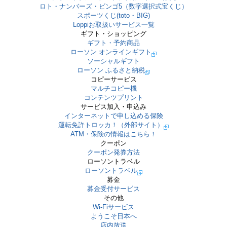
ロト・ナンバーズ・ビンゴ5（数字選択式宝くじ）
スポーツくじ(toto・BIG)
Loppiお取扱いサービス一覧
ギフト・ショッピング
ギフト・予約商品
ローソン オンラインギフト
ソーシャルギフト
ローソン ふるさと納税
コピーサービス
マルチコピー機
コンテンツプリント
サービス加入・申込み
インターネットで申し込める保険
運転免許トロッカ！（外部サイト）
ATM・保険の情報はこちら！
クーポン
クーポン発券方法
ローソントラベル
ローソントラベル
募金
募金受付サービス
その他
Wi-Fiサービス
ようこそ日本へ
店内放送