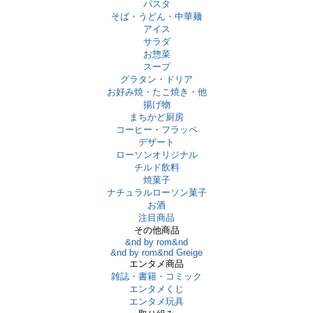
パスタ
そば・うどん・中華麺
アイス
サラダ
お惣菜
スープ
グラタン・ドリア
お好み焼・たこ焼き・他
揚げ物
まちかど厨房
コーヒー・フラッペ
デザート
ローソンオリジナル
チルド飲料
焼菓子
ナチュラルローソン菓子
お酒
注目商品
その他商品
&nd by rom&nd
&nd by rom&nd Greige
エンタメ商品
雑誌・書籍・コミック
エンタメくじ
エンタメ玩具