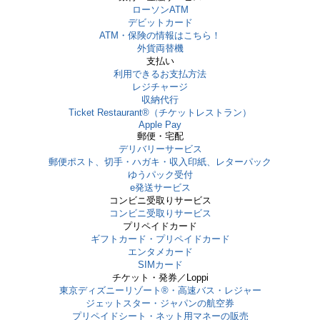
ローソンATM
デビットカード
ATM・保険の情報はこちら！
外貨両替機
支払い
利用できるお支払方法
レジチャージ
収納代行
Ticket Restaurant®（チケットレストラン）
Apple Pay
郵便・宅配
デリバリーサービス
郵便ポスト、切手・ハガキ・収入印紙、レターパック
ゆうパック受付
e発送サービス
コンビニ受取りサービス
コンビニ受取りサービス
プリペイドカード
ギフトカード・プリペイドカード
エンタメカード
SIMカード
チケット・発券／Loppi
東京ディズニーリゾート®・⾼速バス・レジャー
ジェットスター・ジャパンの航空券
プリペイドシート・ネット用マネーの販売