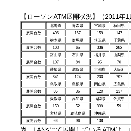
【ローソンATM展開状況】（2011年1
北海道
青森県
宮城県
秋田県
展開台数
406
167
159
147
栃木県
群馬県
埼玉県
千葉県
展開台数
103
65
336
282
富山県
石川県
福井県
山梨県
展開台数
107
84
95
70
愛知県
滋賀県
京都府
大阪府
展開台数
341
124
200
797
鳥取県
島根県
岡山県
広島県
展開台数
86
86
120
137
愛媛県
高知県
福岡県
佐賀県
展開台数
150
52
339
59
宮崎県
鹿児島県
沖縄県
展開台数
66
96
138
尚、LANsにて展開しているATMは