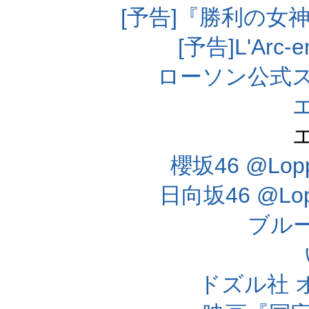
[予告]『勝利の女
[予告]L'Arc
ローソン公式
櫻坂46 @Lo
日向坂46 @L
ブル
ドズル社 