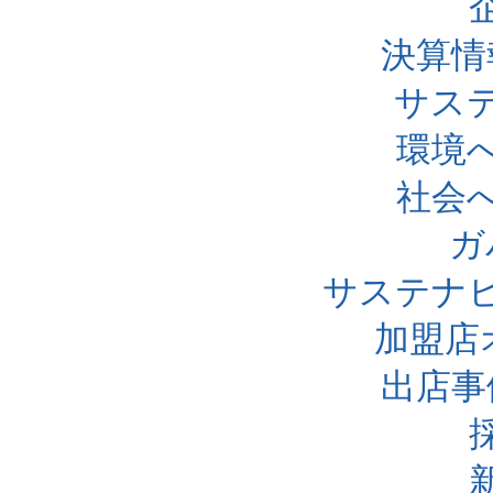
決算情
サス
環境
社会
ガ
サステナ
加盟店
出店事