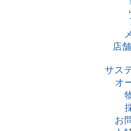
店舗
サス
オ
お