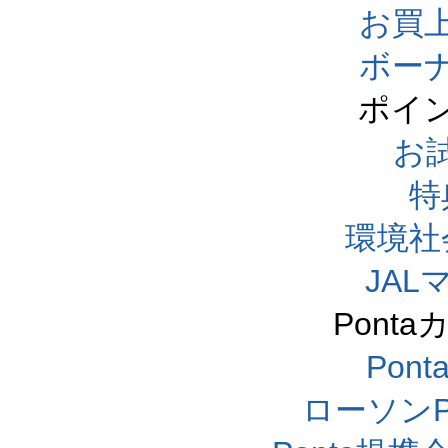
お買
ボー
ポイ
お
特
環境社
JA
Pont
Pon
ローソンP