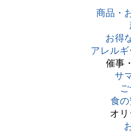
商品・
お得
アレルギ
催事
サ
ご
食の
オリ