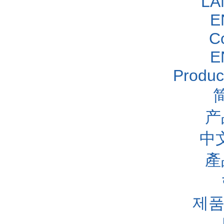
LA
E
C
E
Produc
产
中
產
제품