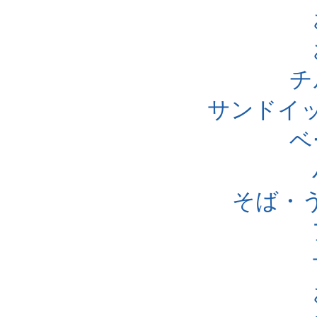
チ
サンドイ
ベ
そば・