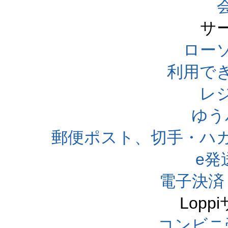
サ
ローソ
利用で
レ
ゆう
郵便ポスト、切手・ハ
e発
電子決済
Lop
コンビニ