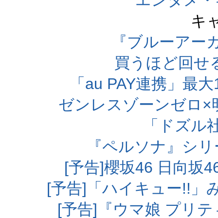
エンタメ・
キ
『ブルーアー
買うほど回せ
「au PAY連携」最大
ゼンレスゾーンゼロ×
「ドズル
『ペルソナ』シリ
[予告]櫻坂46 日向
[予告]「ハイキュー!!
[予告]『ウマ娘 プリ