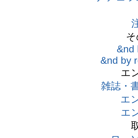
そ
&nd 
&nd by 
エ
雑誌・
エ
エ