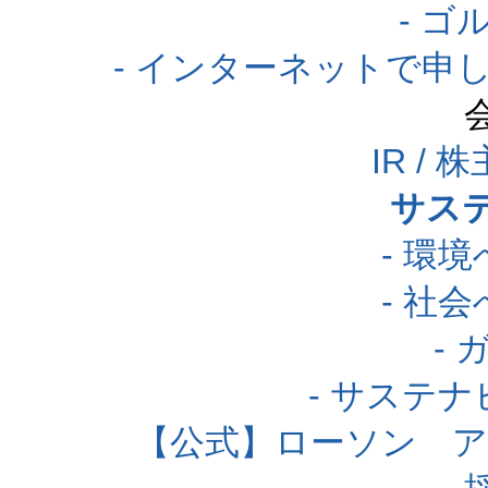
- 
- インターネットで申
IR /
サス
- 環
- 社
-
- サステ
【公式】ローソン 