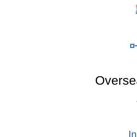
Overse
I