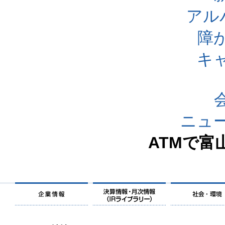
アル
障
キ
ニュ
ATMで富