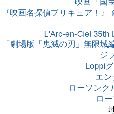
映画『国宝』
『映画名探偵プリキュア！』 @
L'Arc-en-Ciel 35t
『劇場版「鬼滅の刃」無限城編 第
ジ
Lopp
エン
ローソンク
ロー