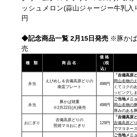
ッシュメロン(蒜山ジャージー牛乳入り
円
◆記念商品一覧
2
月
15
日発売
※豚かば
売
価
格
種 類
商
品
名
（税
込）
「吉備高原
えびめし＆吉備高原どりの
岡山名物の
弁当
498円
南蛮プレート
くてコクの
ッピングし
ご当地メニ
豚かば焼重
弁当
498円
岡山名物の
※2月22日(火)発売
厚みのある
「吉備高原
吉備高原どりの
おにぎり
129円
吉備高原ど
照焼マヨおにぎり
でマヨネー
ご当地メニ