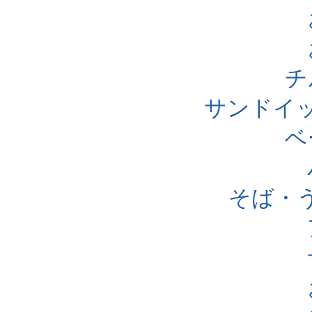
チ
サンドイ
ベ
そば・