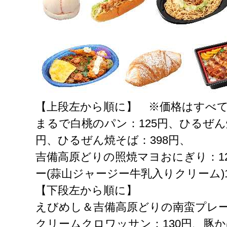
【上段左から順に】 ※価格はすべ
まるで白桃のパン：125円、ひるぜん
円、ひるぜん焼そば：398円、
吉備高原どりの照焼マヨおにぎり：1
ー(蒜山ジャージー牛乳入りクリーム)1
【下段左から順に】
えびめし＆吉備高原どりの南蛮プレー
クリームクロワッサン：130円、豚か