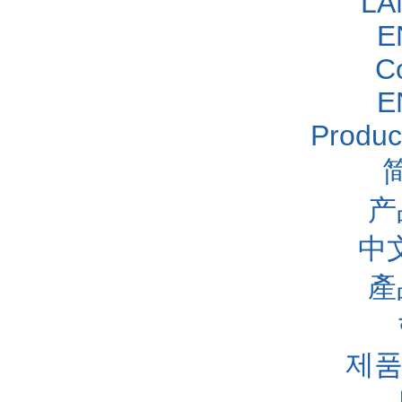
LA
E
C
E
Produc
产
中
產
제품