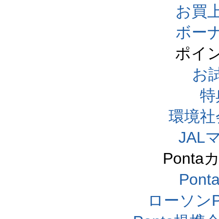
お買
ボー
ポイ
お
特
環境社
JA
Pont
Pon
ローソンP