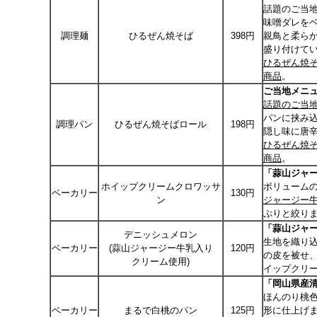
話題のご当
味噌ダレを
調理麺
ひるぜん焼そば
398円
親鳥と柔ら
盛り付けて
ひるぜん焼
商品
。
ご当地メニ
話題のご当
パンに挟み
調理パン
ひるぜん焼そばロール
198円
隠し味に唐
ひるぜん焼
商品
。
「蒜山ジャ
ホイップクリームクロワッサ
ボリューム
ベーカリー
130円
ン
ジャージー
ぷりと絞り
「蒜山ジャ
デニッシュメロン
生地を織り
ベーカリー
(蒜山ジャージー牛乳入り
120円
の皮を被せ
クリーム使用)
イップクリ
「岡山県産
ほんのり桃
ベーカリー
まるで白桃のパン
125円
形に仕上げ