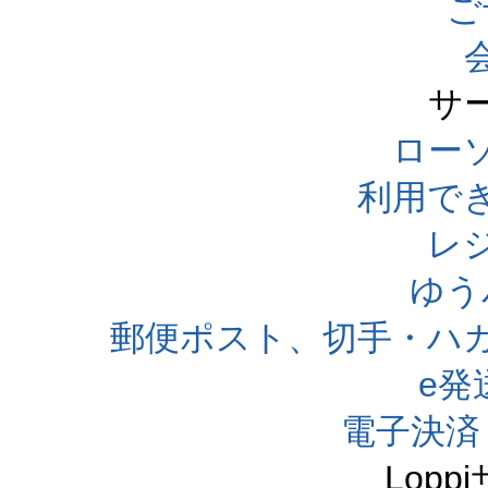
ご
サ
ローソ
利用で
レ
ゆう
郵便ポスト、切手・ハ
e発
電子決済
Lop