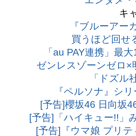
エンタメ・
キ
『ブルーアー
買うほど回せ
「au PAY連携」最大
ゼンレスゾーンゼロ×
「ドズル
『ペルソナ』シリ
[予告]櫻坂46 日向
[予告]「ハイキュー!!
[予告]『ウマ娘 プリ