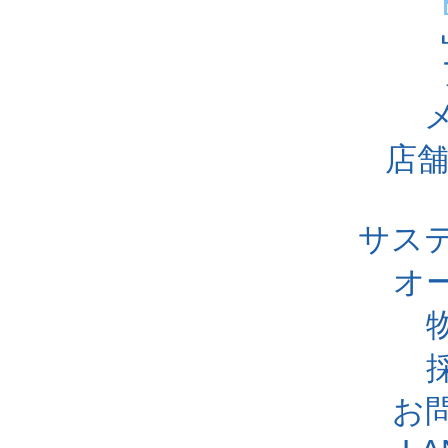
店舗
サス
オ
お