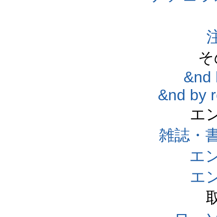
そ
&nd 
&nd by 
エ
雑誌・
エ
エ