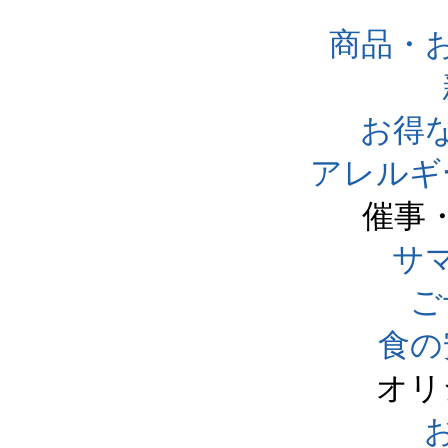
商品・
お得
アレルギ
催事
サ
ご
食の
オリ