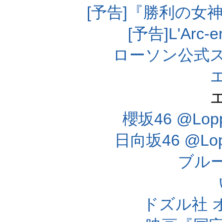
[予告]『勝利の女
[予告]L'Arc
ローソン公式
櫻坂46 @Lo
日向坂46 @L
ブル
ドズル社 