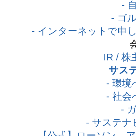
-
- 
- インターネットで申
IR /
サス
- 環
- 社
-
- サステ
【公式】ローソン 