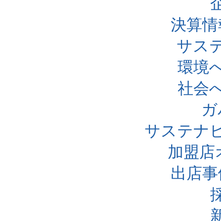
決算情
サス
環境
社会
ガ
サステナ
加盟店
出店事