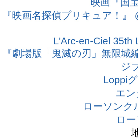
映画『国宝』
『映画名探偵プリキュア！』 @
L'Arc-en-Ciel 35t
『劇場版「鬼滅の刃」無限城編 第
ジ
Lopp
エン
ローソンク
ロー