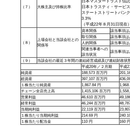
日本マスタートラスト信託
（７）
大株主及び持株比率
日本トラスティ・サービス
ステートストリートバンク
3.3%
（平成22年８月31日現在
資本関係
該当事項は
取引関係
該当事項は
上場会社と当該会社との
（８）
人的関係
該当事項は
関係等
関連当事者への
該当事項は
該当状況
（９）
当該会社の最近３年間の連結経営成績及び連結財政状
平成20年／２月期
平成2
純資産
188,573 百万円
201,
総資産
397,107 百万円
436,
１株当たり純資産
1,867.84 円
1,968
チェーン全店売上高
1,415,106 百万円
1,55
営業利益
46,610 百万円
49,1
経常利益
46,244 百万円
48,7
当期純利益
22,119 百万円
23,8
１株当たり当期純利益
214.69 円
240.1
１株当たり配当金
110 円
160 