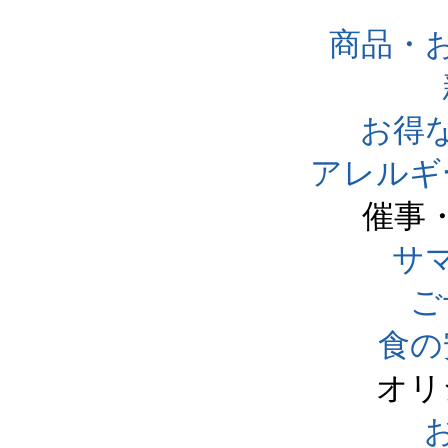
商品・
お得
アレルギ
催事
サ
ご
食の
オリ