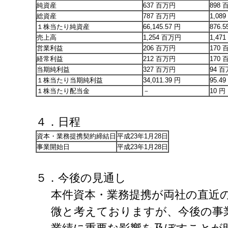
純資産
637 百万円
898
総資産
787 百万円
1,08
１株当たり純資産
66,145.57 円
876.5
売上高
1,254 百万円
1,47
営業利益
206 百万円
170
経常利益
212 百万円
170
当期純利益
327 百万円
94 
１株当たり当期純利益
34,011.39 円
95.49
１株当たり配当金
－
10 円
４．日程
資本・業務提携契約締結日
平成23年1月28日
事業開始日
平成23年1月28日
５．今後の見通し
本件資本・業務提携が両社の直近
微と考えておりますが、今後の事