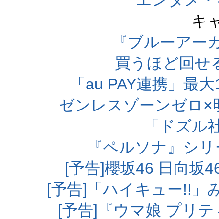
エンタメ・
キ
『ブルーアー
買うほど回せ
「au PAY連携」最大
ゼンレスゾーンゼロ×
「ドズル
『ペルソナ』シリ
[予告]櫻坂46 日向
[予告]「ハイキュー!!
[予告]『ウマ娘 プリ