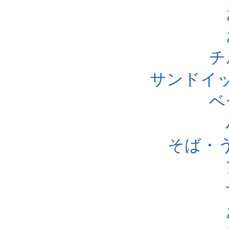
チ
サンドイ
ベ
そば・