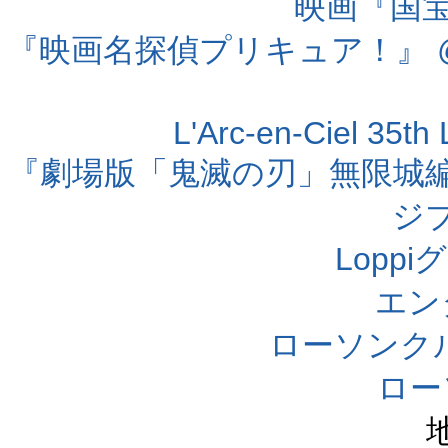
映画『国宝』
『映画名探偵プリキュア！』 @
L'Arc-en-Ciel 35t
『劇場版「鬼滅の刃」無限城編 第
ジ
Lopp
エン
ローソンク
ロー