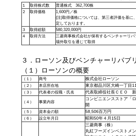
１
取得株式数
普通株式 362,700株
２
取得価格
1,600円／株
(注)取得価格については、第三者評価を基に
定しております。
３
取得総額
580,320,000円
４
取得方法
三菱商事株式会社が保有するベンチャーリパ
場外取引を通じて取得
３．ローソン及びベンチャーリパブ
（１）ローソンの概要
（１）
商号
株式会社ローソン
（２）
本店所在地
東京都品川区大崎一丁目1
（３）
代表者の役職・氏名
代表取締役社長ＣＥＯ 
コンビニエンスストア「
（４）
事業内容
開
（５）
資本金の額
58,506百万円
（６）
設立年月日
昭和50年４月15日
三菱商事（株）
丸紅フーズインベス