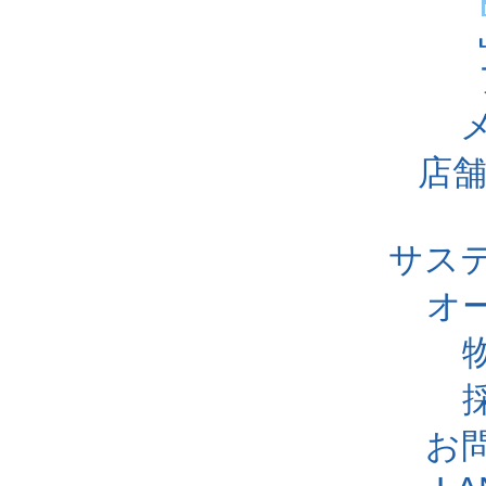
店舗
サス
オ
お