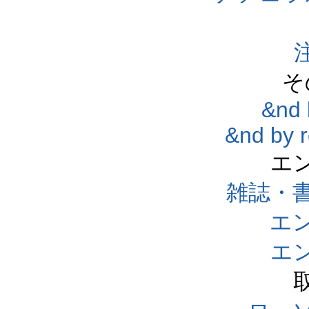
そ
&nd 
&nd by 
エ
雑誌・
エ
エ