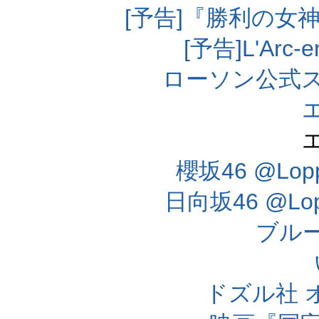
[予告]『勝利の女
[予告]L'Arc
ローソン公式
櫻坂46 @Lo
日向坂46 @L
ブル
ドズル社 