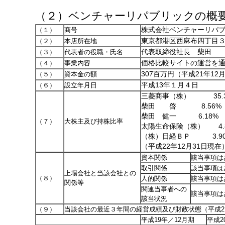
（２）ベンチャーリパブリックの概
（１）
商号
株式会社ベンチャーリパ
（２）
本店所在地
東京都港区西麻布四丁目３
（３）
代表者の役職・氏名
代表取締役社長 柴田 
（４）
事業内容
価格比較サイトの運営を
（５）
資本金の額
307百万円（平成21年12
（６）
設立年月日
平成13年１月４日
三菱商事（株） 35.3
柴田 啓 8.56%
柴田 健一 6.18%
（７）
大株主及び持株比率
太陽生命保険（株） 4.
（株）日経ＢＰ 3.9
（平成22年12月31日現在
資本関係
該当事項は
取引関係
該当事項は
上場会社と当該会社との
（８）
人的関係
該当事項は
関係等
関連当事者への
該当事項は
該当状況
（９）
当該会社の最近３年間の経営成績及び財政状態（平成21
平成19年／12月期
平成2