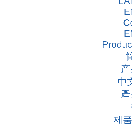
LA
E
C
E
Produc
产
中
產
제품