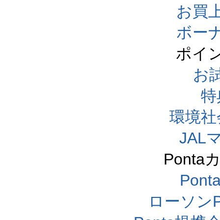
お買
ボー
ポイ
お
特
環境社
JA
Pont
Pon
ローソンP