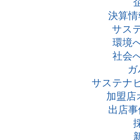
決算情
サス
環境
社会
ガ
サステナ
加盟店
出店事