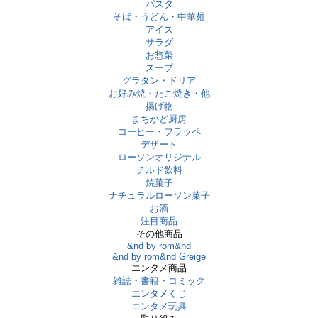
パスタ
そば・うどん・中華麺
アイス
サラダ
お惣菜
スープ
グラタン・ドリア
お好み焼・たこ焼き・他
揚げ物
まちかど厨房
コーヒー・フラッペ
デザート
ローソンオリジナル
チルド飲料
焼菓子
ナチュラルローソン菓子
お酒
注目商品
その他商品
&nd by rom&nd
&nd by rom&nd Greige
エンタメ商品
雑誌・書籍・コミック
エンタメくじ
エンタメ玩具