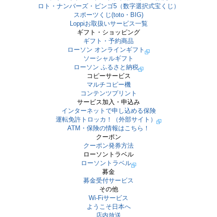
ロト・ナンバーズ・ビンゴ5（数字選択式宝くじ）
スポーツくじ(toto・BIG)
Loppiお取扱いサービス一覧
ギフト・ショッピング
ギフト・予約商品
ローソン オンラインギフト
ソーシャルギフト
ローソン ふるさと納税
コピーサービス
マルチコピー機
コンテンツプリント
サービス加入・申込み
インターネットで申し込める保険
運転免許トロッカ！（外部サイト）
ATM・保険の情報はこちら！
クーポン
クーポン発券方法
ローソントラベル
ローソントラベル
募金
募金受付サービス
その他
Wi-Fiサービス
ようこそ日本へ
店内放送