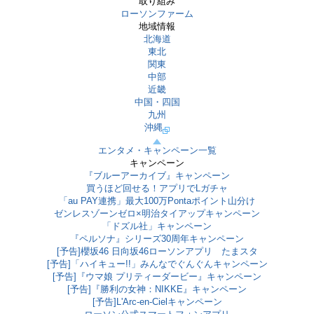
取り組み
ローソンファーム
地域情報
北海道
東北
関東
中部
近畿
中国・四国
九州
沖縄
エンタメ・キャンペーン一覧
キャンペーン
『ブルーアーカイブ』キャンペーン
買うほど回せる！アプリでLガチャ
「au PAY連携」最大100万Pontaポイント山分け
ゼンレスゾーンゼロ×明治タイアップキャンペーン
「ドズル社」キャンペーン
『ペルソナ』シリーズ30周年キャンペーン
[予告]櫻坂46 日向坂46ローソンアプリ たまスタ
[予告]「ハイキュー!!」みんなでぐんぐんキャンペーン
[予告]『ウマ娘 プリティーダービー』キャンペーン
[予告]『勝利の女神：NIKKE』キャンペーン
[予告]L'Arc-en-Cielキャンペーン