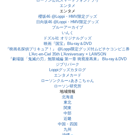
ローソン公式スマートフォンアプリ
エンタメ
エンタメ
櫻坂46 @Loppi・HMV限定グッズ
日向坂46 @Loppi・HMV限定グッズ
ブルーアーカイブ
いんく
ドズル社 オリジナルグッズ
映画『国宝』Blu-ray＆DVD
『映画名探偵プリキュア！』 @Loppi限定グッズ付ムビチケコンビニ券
L'Arc-en-Ciel 35th L'Anniversary × LAWSON
『劇場版「鬼滅の刃」無限城編 第一章 猗窩座再来』 Blu-ray＆DVD
ジブリパーク
Loppiグッズカタログ
エンタメカード
ローソンクルー♪あきこちゃん
ローソン研究所
地域情報
北海道
東北
関東
中部
近畿
中国・四国
九州
沖縄