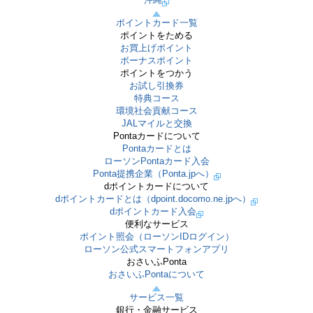
ポイントカード一覧
ポイントをためる
お買上げポイント
ボーナスポイント
ポイントをつかう
お試し引換券
特典コース
環境社会貢献コース
JALマイルと交換
Pontaカードについて
Pontaカードとは
ローソンPontaカード入会
Ponta提携企業（Ponta.jpへ）
dポイントカードについて
dポイントカードとは（dpoint.docomo.ne.jpへ）
dポイントカード入会
便利なサービス
ポイント照会（ローソンIDログイン）
ローソン公式スマートフォンアプリ
おさいふPonta
おさいふPontaについて
サービス一覧
銀行・金融サービス