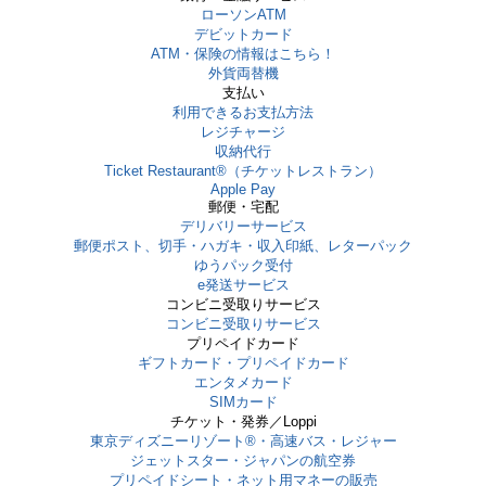
ローソンATM
デビットカード
ATM・保険の情報はこちら！
外貨両替機
支払い
利用できるお支払方法
レジチャージ
収納代行
Ticket Restaurant®（チケットレストラン）
Apple Pay
郵便・宅配
デリバリーサービス
郵便ポスト、切手・ハガキ・収入印紙、レターパック
ゆうパック受付
e発送サービス
コンビニ受取りサービス
コンビニ受取りサービス
プリペイドカード
ギフトカード・プリペイドカード
エンタメカード
SIMカード
チケット・発券／Loppi
東京ディズニーリゾート®・⾼速バス・レジャー
ジェットスター・ジャパンの航空券
プリペイドシート・ネット用マネーの販売