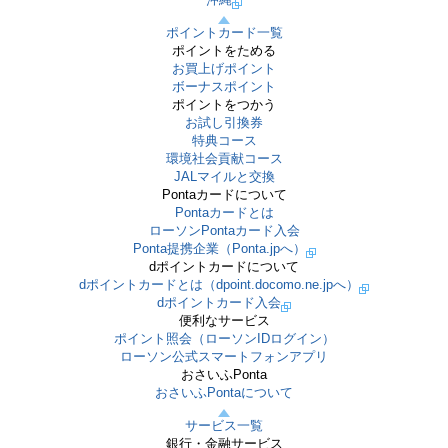
ポイントカード一覧
ポイントをためる
お買上げポイント
ボーナスポイント
ポイントをつかう
お試し引換券
特典コース
環境社会貢献コース
JALマイルと交換
Pontaカードについて
Pontaカードとは
ローソンPontaカード入会
Ponta提携企業（Ponta.jpへ）
dポイントカードについて
dポイントカードとは（dpoint.docomo.ne.jpへ）
dポイントカード入会
便利なサービス
ポイント照会（ローソンIDログイン）
ローソン公式スマートフォンアプリ
おさいふPonta
おさいふPontaについて
サービス一覧
銀行・金融サービス