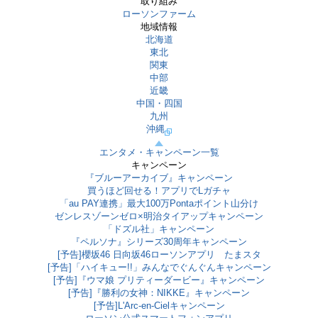
取り組み
ローソンファーム
地域情報
北海道
東北
関東
中部
近畿
中国・四国
九州
沖縄
エンタメ・キャンペーン一覧
キャンペーン
『ブルーアーカイブ』キャンペーン
買うほど回せる！アプリでLガチャ
「au PAY連携」最大100万Pontaポイント山分け
ゼンレスゾーンゼロ×明治タイアップキャンペーン
「ドズル社」キャンペーン
『ペルソナ』シリーズ30周年キャンペーン
[予告]櫻坂46 日向坂46ローソンアプリ たまスタ
[予告]「ハイキュー!!」みんなでぐんぐんキャンペーン
[予告]『ウマ娘 プリティーダービー』キャンペーン
[予告]『勝利の女神：NIKKE』キャンペーン
[予告]L'Arc-en-Cielキャンペーン