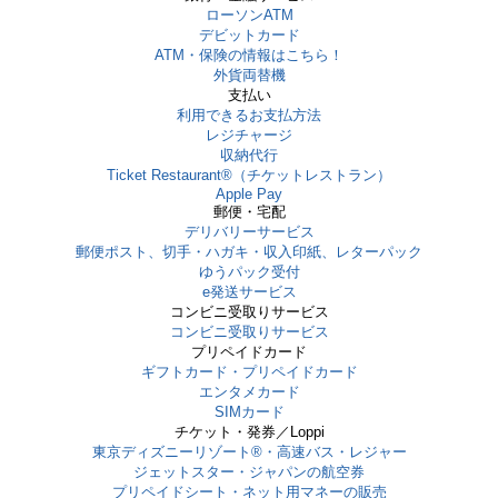
ローソンATM
デビットカード
ATM・保険の情報はこちら！
外貨両替機
支払い
利用できるお支払方法
レジチャージ
収納代行
Ticket Restaurant®（チケットレストラン）
Apple Pay
郵便・宅配
デリバリーサービス
郵便ポスト、切手・ハガキ・収入印紙、レターパック
ゆうパック受付
e発送サービス
コンビニ受取りサービス
コンビニ受取りサービス
プリペイドカード
ギフトカード・プリペイドカード
エンタメカード
SIMカード
チケット・発券／Loppi
東京ディズニーリゾート®・⾼速バス・レジャー
ジェットスター・ジャパンの航空券
プリペイドシート・ネット用マネーの販売