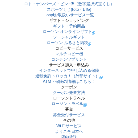
ロト・ナンバーズ・ビンゴ5（数字選択式宝くじ）
スポーツくじ(toto・BIG)
Loppiお取扱いサービス一覧
ギフト・ショッピング
ギフト・予約商品
ローソン オンラインギフト
ソーシャルギフト
ローソン ふるさと納税
コピーサービス
マルチコピー機
コンテンツプリント
サービス加入・申込み
インターネットで申し込める保険
運転免許トロッカ！（外部サイト）
ATM・保険の情報はこちら！
クーポン
クーポン発券方法
ローソントラベル
ローソントラベル
募金
募金受付サービス
その他
Wi-Fiサービス
ようこそ日本へ
店内放送