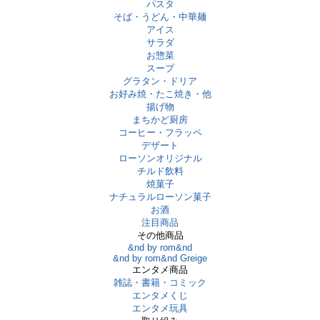
パスタ
そば・うどん・中華麺
アイス
サラダ
お惣菜
スープ
グラタン・ドリア
お好み焼・たこ焼き・他
揚げ物
まちかど厨房
コーヒー・フラッペ
デザート
ローソンオリジナル
チルド飲料
焼菓子
ナチュラルローソン菓子
お酒
注目商品
その他商品
&nd by rom&nd
&nd by rom&nd Greige
エンタメ商品
雑誌・書籍・コミック
エンタメくじ
エンタメ玩具