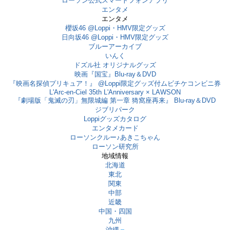
ローソン公式スマートフォンアプリ
エンタメ
エンタメ
櫻坂46 @Loppi・HMV限定グッズ
日向坂46 @Loppi・HMV限定グッズ
ブルーアーカイブ
いんく
ドズル社 オリジナルグッズ
映画『国宝』Blu-ray＆DVD
『映画名探偵プリキュア！』 @Loppi限定グッズ付ムビチケコンビニ券
L'Arc-en-Ciel 35th L'Anniversary × LAWSON
『劇場版「鬼滅の刃」無限城編 第一章 猗窩座再来』 Blu-ray＆DVD
ジブリパーク
Loppiグッズカタログ
エンタメカード
ローソンクルー♪あきこちゃん
ローソン研究所
地域情報
北海道
東北
関東
中部
近畿
中国・四国
九州
沖縄