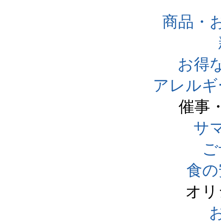
商品・
お得
アレルギ
催事
サ
ご
食の
オリ