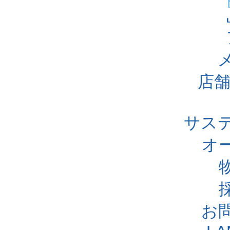
店舗
サス
オ
お