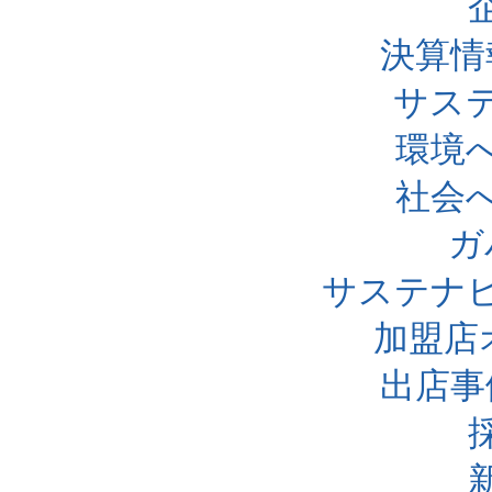
決算情
サス
環境
社会
ガ
サステナ
加盟店
出店事