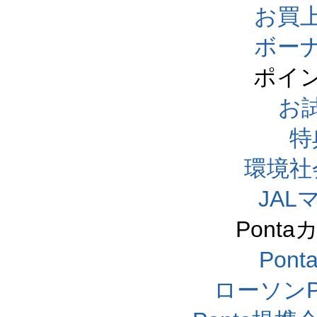
お買
ボー
ポイ
お
特
環境社
JA
Pont
Pon
ローソンP