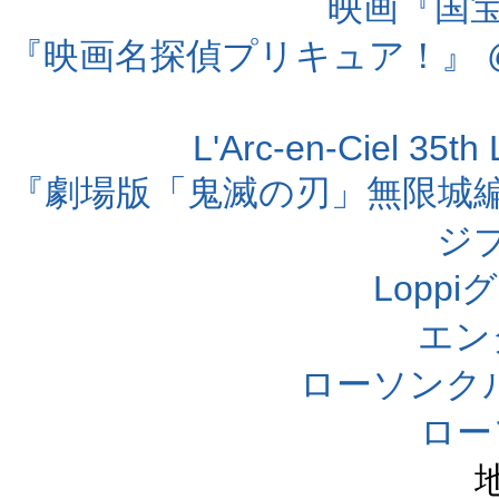
映画『国宝』
『映画名探偵プリキュア！』 @
L'Arc-en-Ciel 35t
『劇場版「鬼滅の刃」無限城編 第
ジ
Lopp
エン
ローソンク
ロー