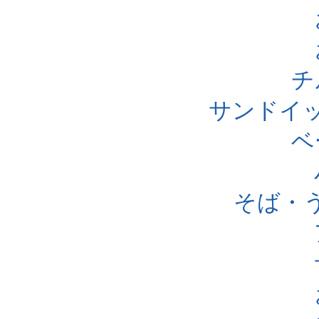
チ
サンドイ
ベ
そば・