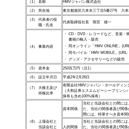
（1）
名称
HMVジャパン株式会社
（2）
所在地
東京都港区六本木三丁目5番27号 六本
（3）
代表者の役
代表取締役社長 雨宮 雄一
職・氏名
・
CD・DVD・レコードなど、音楽
書籍の輸入・販売
・
同オンライン「HMV ONLINE」(URL: h
（4）
事業内容
・
同モバイル「HMV MOBILE」(URL: htt
・
グッズ・アクセサリーなどの販売
（5）
資本金
250百万円（注1）
（6）
設立年月日
平成2年2月28日
有限会社HMVジャパン・ホールディング
（7）
大株主及び
（大和証券エスエムビーシープリンシ
持株比率
保有も含め100%保有）
当社と当該会社との間には
資本関係
た、当社の関係者及び関係
間には、特筆すべき資本関
（8）
上場会社と
当社と当該会社との間には
当該会社と
人的関係
た、当社の関係者及び関係