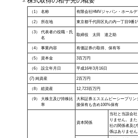
株式取得の相手先の概要
3.
（1）
名称
有限会社HMVジャパン・ホールデ
（2）
所在地
東京都千代田区丸の内一丁目9番1
（3）
代表者の役職・氏
取締役 太田 達之助
名
（4）
事業内容
有価証券の取得、保有等
（5）
資本金
3百万円
（6）
設立年月日
平成16年3月16日
(7)
純資産
2百万円
（8）
総資産
12,723百万円
（9）
大株主及び持株比
大和証券エスエムビーシープリン
率
接保有も含め100%保有
当社と当該会社
りません。また
資本関係
社の関係者及び
係はありません