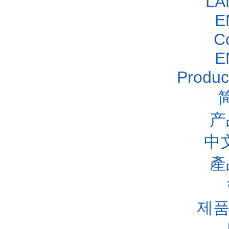
LA
E
C
E
Produc
产
中
產
제품