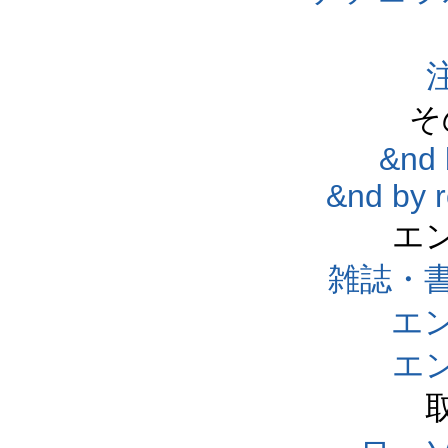
そ
&nd 
&nd by 
エ
雑誌・
エ
エ