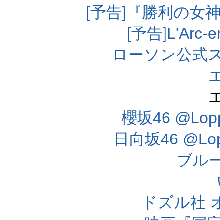
[予告]『勝利の女
[予告]L'Arc
ローソン公式
櫻坂46 @Lo
日向坂46 @L
ブル
ドズル社 