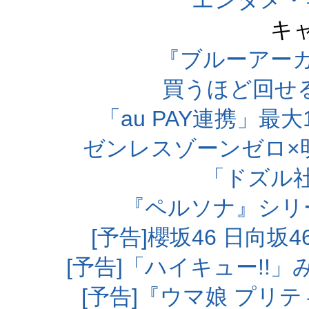
エンタメ・
キ
『ブルーアー
買うほど回せ
「au PAY連携」最大
ゼンレスゾーンゼロ×
「ドズル
『ペルソナ』シリ
[予告]櫻坂46 日向
[予告]「ハイキュー!!
[予告]『ウマ娘 プリ