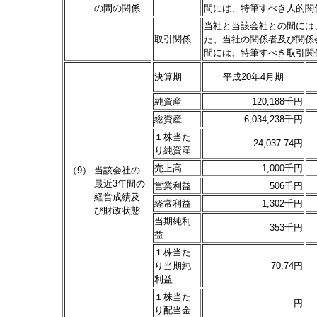
の間の関係
間には、特筆すべき人的関
当社と当該会社との間には
取引関係
た、当社の関係者及び関係
間には、特筆すべき取引関
決算期
平成20年4月期
純資産
120,188千円
総資産
6,034,238千円
１株当た
24,037.74円
り純資産
売上高
1,000千円
（9）
当該会社の
最近3年間の
営業利益
506千円
経営成績及
経常利益
1,302千円
び財政状態
当期純利
353千円
益
１株当た
り当期純
70.74円
利益
１株当た
-円
り配当金