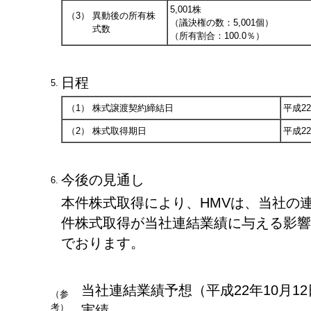
5,001株
（3）
異動後の所有株
（議決権の数：5,001個）
式数
（所有割合：100.0％）
日程
5.
（1）
株式譲渡契約締結日
平成22
（2）
株式取得期日
平成2
今後の見通し
6.
本件株式取得により、HMVは、当社の
件株式取得が当社連結業績に与える影響
でおります。
当社連結業績予想（平成22年10月1
（参
考）
実績