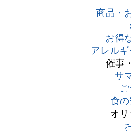
商品・
お得
アレルギ
催事
サ
ご
食の
オリ