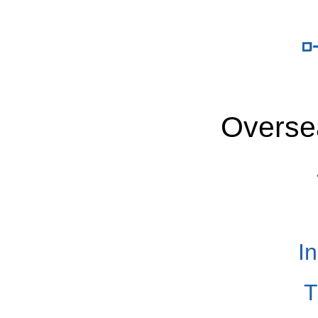
Overse
I
T