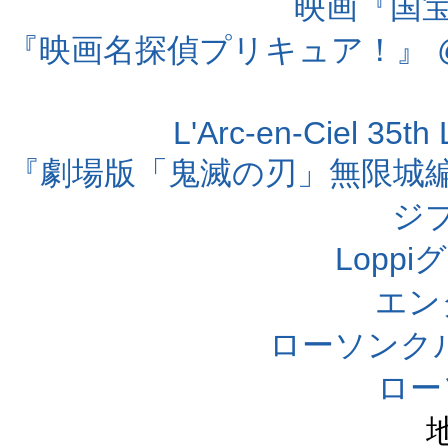
映画『国宝』
『映画名探偵プリキュア！』 @
L'Arc-en-Ciel 35t
『劇場版「鬼滅の刃」無限城編 第
ジ
Lopp
エン
ローソンク
ロー