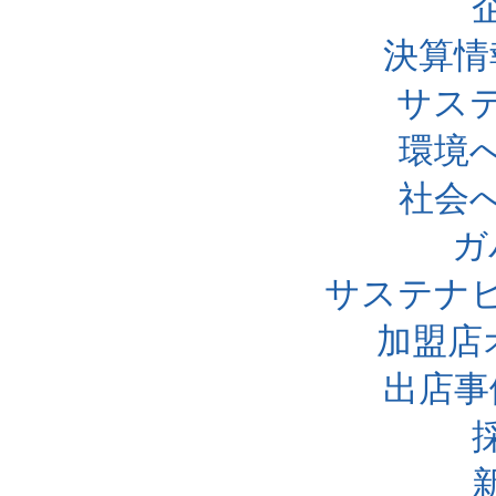
決算情
サス
環境
社会
ガ
サステナ
加盟店
出店事