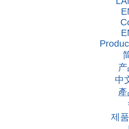
LA
E
C
E
Produc
产
中
產
제품