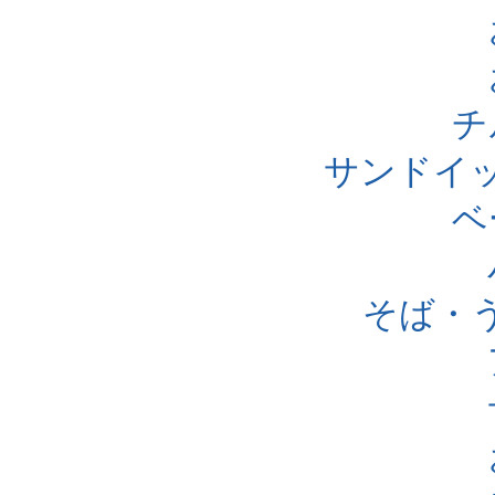
チ
サンドイ
ベ
そば・