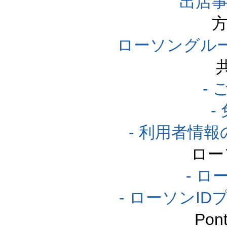
出店事
方
ローソングル
-
-
- 利用者情
ロー
- ロ
- ローソンI
Po