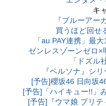
エンタメ・
キ
『ブルーアー
買うほど回せ
「au PAY連携」最大
ゼンレスゾーンゼロ×
「ドズル
『ペルソナ』シリ
[予告]櫻坂46 日向
[予告]「ハイキュー!!
[予告]『ウマ娘 プリ