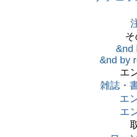
そ
&nd 
&nd by 
エ
雑誌・
エ
エ