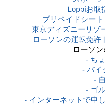
Loppi
プリペイドシート
東京ディズニーリゾ
ローソンの運転免許
ローソン
- 
- バ
-
- 
- インターネットで申