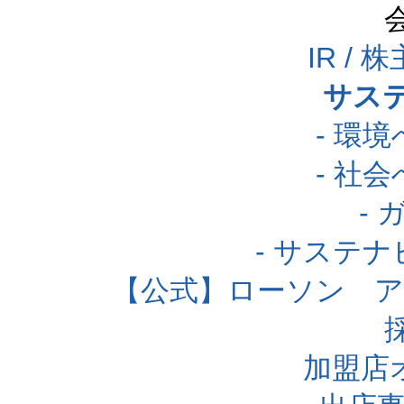
IR /
サス
- 環
- 社
-
- サステ
【公式】ローソン 
加盟店