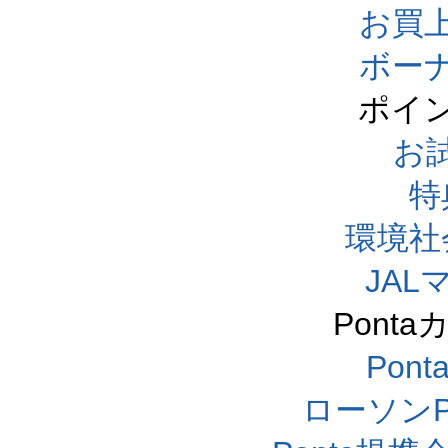
お買
ボー
ポイ
お
特
環境社
JA
Pont
Pon
ローソンP