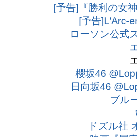
[予告]『勝利の女
[予告]L'Arc
ローソン公式
櫻坂46 @Lo
日向坂46 @L
ブル
ドズル社 