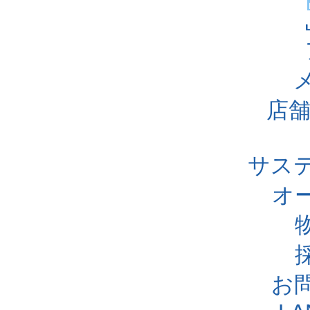
店舗
サス
オ
お